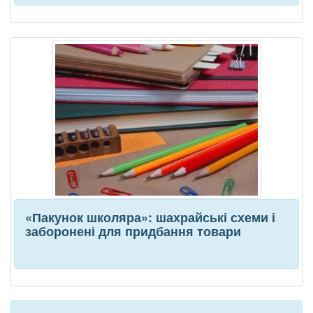
«Пакунок школяра»: шахрайські схеми і
заборонені для придбання товари