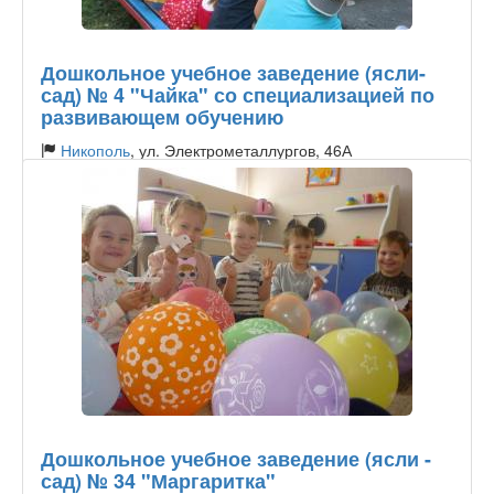
Дошкольное учебное заведение (ясли-
сад) № 4 "Чайка" со специализацией по
развивающем обучению
Никополь
, ул. Электрометаллургов, 46А
Тип садика:
Государственный
Дошкольное учебное заведение (ясли -
сад) № 34 "Маргаритка"