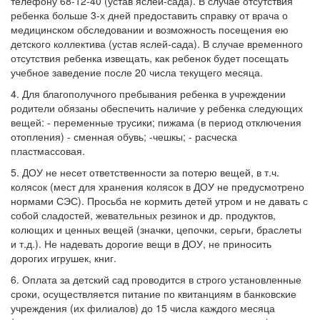
телефону 68-12-40 (устав яслей-сада). В случае отсутствия
ребенка больше 3-х дней предоставить справку от врача о
медицинском обследовании и возможность посещения ею
детского коллектива (устав яслей-сада). В случае временного
отсутствия ребенка извещать, как ребенок будет посещать
учебное заведение после 20 числа текущего месяца.
4. Для благополучного пребывания ребенка в учреждении
родители обязаны обеспечить наличие у ребенка следующих
вещей: - переменные трусики; пижама (в период отключения
отопления) - сменная обувь; -чешкы; - расческа
пластмассовая.
5. ДОУ не несет ответственности за потерю вещей, в т.ч.
колясок (мест для хранения колясок в ДОУ не предусмотрено
нормами СЭС). Просьба не кормить детей утром и не давать с
собой сладостей, жевательных резинок и др. продуктов,
колющих и ценных вещей (значки, цепочки, серьги, браслеты
и т.д.). Не надевать дорогие вещи в ДОУ, не приносить
дорогих игрушек, книг.
6. Оплата за детский сад проводится в строго установленные
сроки, осуществляется питание по квитанциям в банковские
учреждения (их филиалов) до 15 числа каждого месяца