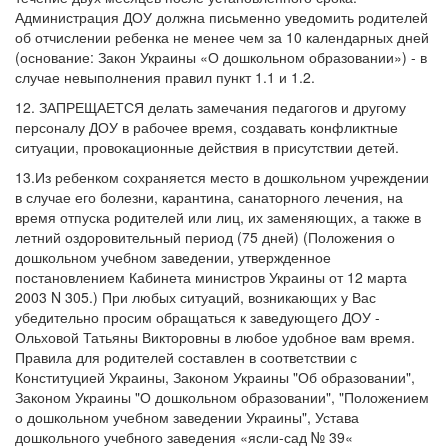
Администрация ДОУ должна письменно уведомить родителей
об отчислении ребенка не менее чем за 10 календарных дней
(основание: Закон Украины «О дошкольном образовании») - в
случае невыполнения правил пункт 1.1 и 1.2.
12. ЗАПРЕЩАЕТСЯ делать замечания педагогов и другому
персоналу ДОУ в рабочее время, создавать конфликтные
ситуации, провокационные действия в присутствии детей.
13.Из ребенком сохраняется место в дошкольном учреждении
в случае его болезни, карантина, санаторного лечения, на
время отпуска родителей или лиц, их заменяющих, а также в
летний оздоровительный период (75 дней) (Положения о
дошкольном учебном заведении, утвержденное
постановлением Кабинета министров Украины от 12 марта
2003 N 305.) При любых ситуаций, возникающих у Вас
убедительно просим обращаться к заведующего ДОУ -
Ольховой Татьяны Викторовны в любое удобное вам время.
Правила для родителей составлен в соответствии с
Конституцией Украины, Законом Украины "Об образовании",
Законом Украины "О дошкольном образовании", "Положением
о дошкольном учебном заведении Украины", Устава
дошкольного учебного заведения «ясли-сад № 39«