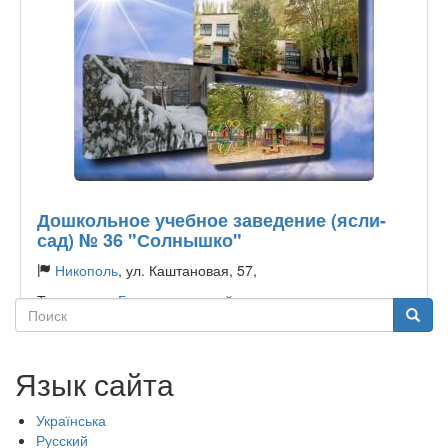
Дошкольное учебное заведение (ясли-
сад) № 36 "Солнышко"
Никополь
, ул. Каштановая, 57,
Тип садика:
Государственный
Поиск
Поиск
Язык сайта
Українська
Русский