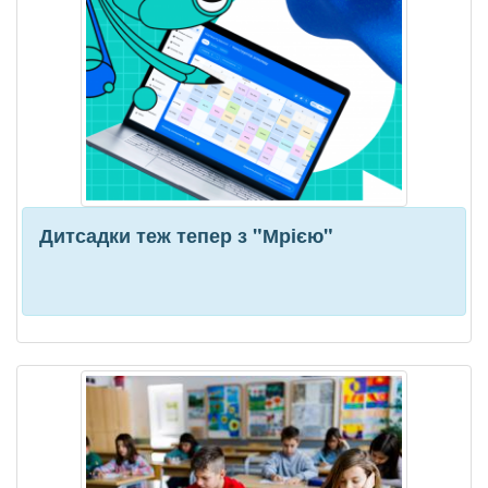
Дитсадки теж тепер з "Мрією"