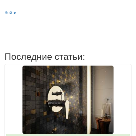
Меню
Войти
учётной
записи
пользователя
Последние статьи: