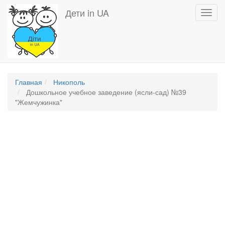
Перейти
Дети in UA
Toggl
к
navig
основному
содержанию
Главная
Никополь
Дошкольное учебное заведение (ясли-сад) №39
"Жемчужинка"