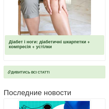
Діабет і ноги: діабетичні шкарпетки +
компресія + устілки
ДИВИТИСЬ ВСІ СТАТТІ
Последние новости