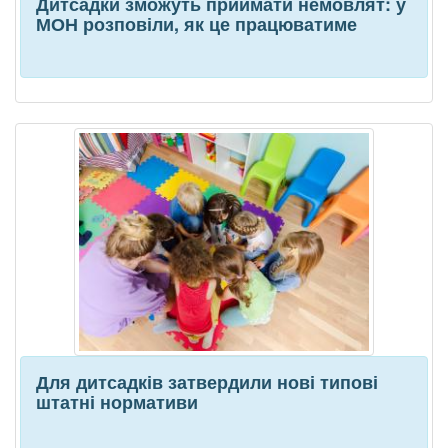
Дитсадки зможуть приймати немовлят: у
МОН розповіли, як це працюватиме
Для дитсадків затвердили нові типові
штатні нормативи