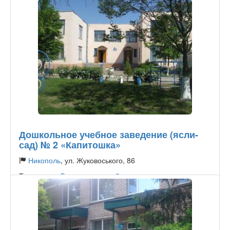
Дошкольное учебное заведение (ясли-
сад) № 2 «Капитошка»
Никополь
, ул. Жуковоського, 86
Тип садика:
Государственный