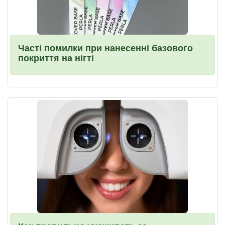
Часті помилки при нанесенні базового
покриття на нігті