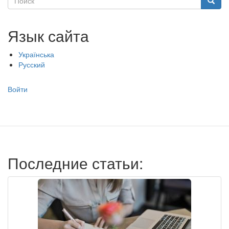
Поиск
Язык сайта
Українська
Русский
Меню
Войти
учётной
записи
пользователя
Последние статьи: