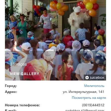
3 Images
VIEW GALLERY
Город
Мелитополь
Адрес
ул. Интеркультурная, 141
Посмотреть на карте
Номера телефонов
(0619)444512
E-mail
sadokber.47@gmail.com