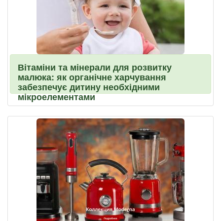
Вітаміни та мінерали для розвитку
малюка: як органічне харчування
забезпечує дитину необхідними
мікроелементами