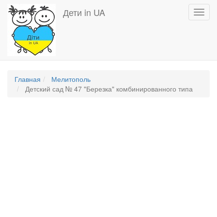
Перейти
Дети in UA
Toggl
к
navig
основному
содержанию
Главная
Мелитополь
Детский сад № 47 "Березка" комбинированного типа