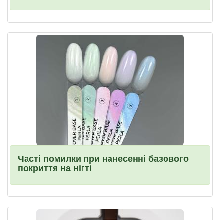
Часті помилки при нанесенні базового
покриття на нігті