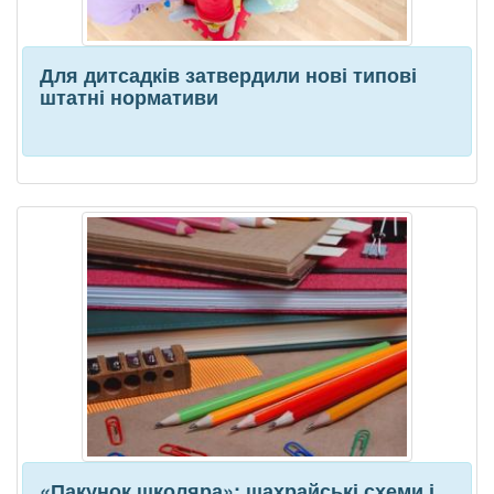
Для дитсадків затвердили нові типові
штатні нормативи
«Пакунок школяра»: шахрайські схеми і