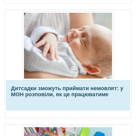
Дитсадки зможуть приймати немовлят: у
МОН розповіли, як це працюватиме