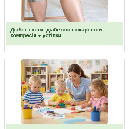
Діабет і ноги: діабетичні шкарпетки +
компресія + устілки