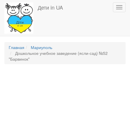
Перейти
Дети in UA
Toggl
к
navig
основному
содержанию
Главная
Мариуполь
Дошкольное учебное заведение (ясли-сад) №52
"Барвинок"