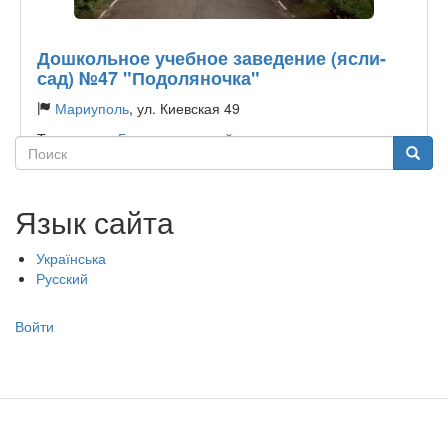
Дошкольное учебное заведение (ясли-
сад) №47 "Подоляночка"
Мариуполь
, ул. Киевская 49
Тип садика:
Государственный
Поиск
Поиск
Язык сайта
Українська
Русский
Меню
Войти
учётной
записи
пользователя