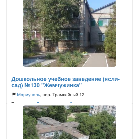
Дошкольное учебное заведение (ясли-
сад) №130 "Жемчужинка"
Мариуполь
, пер. Трамвайный 12
Тип садика:
Государственный