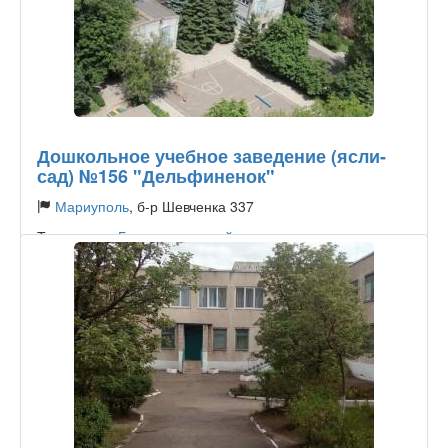
Дошкольное учебное заведение (ясли-
сад) №156 "Дельфиненок"
Мариуполь
, б-р Шевченка 337
Тип садика:
Государственный