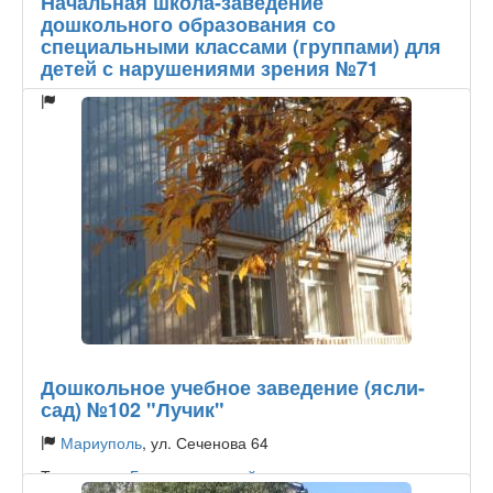
Начальная школа-заведение
дошкольного образования со
специальными классами (группами) для
детей с нарушениями зрения №71
Мариуполь
, ул. Гонды 105А
Тип садика:
Государственный
Дошкольное учебное заведение (ясли-
сад) №102 "Лучик"
Мариуполь
, ул. Сеченова 64
Тип садика:
Государственный