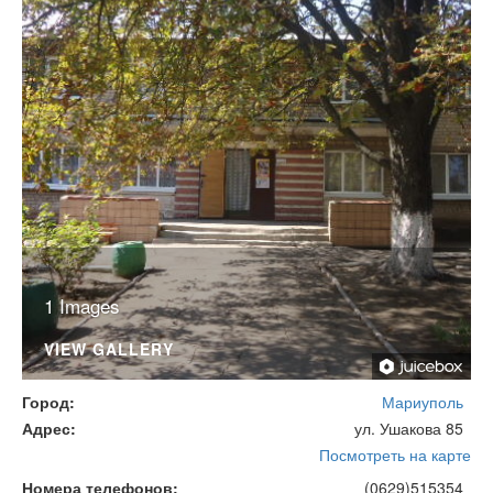
1 Images
VIEW GALLERY
Город
Мариуполь
Адрес
ул. Ушакова 85
Посмотреть на карте
Номера телефонов
(0629)515354