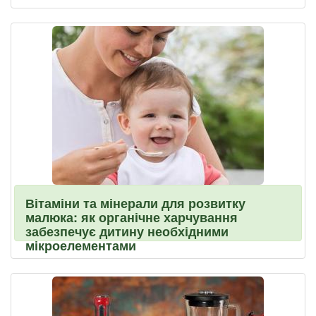
Вітаміни та мінерали для розвитку
малюка: як органічне харчування
забезпечує дитину необхідними
мікроелементами