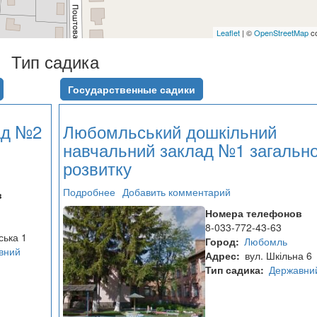
Leaflet
| ©
OpenStreetMap
co
Тип садика
Государственные садики
ад №2
Любомльський дошкільний
навчальний заклад №1 загально
розвитку
Подробнее
о
Добавить комментарий
в
Любомльський
Номера телефонов
дошкільний
8-033-772-43-63
навчальний
ська 1
Город
Любомль
заклад
вний
Адрес
вул. Шкільна 6
№1
Тип садика
Державни
загального
розвитку