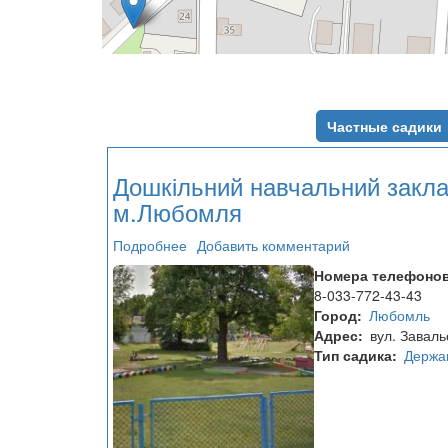
Частные садики
Дошкільний навчальний закл
м.Любомля
Подробнее
о
Добавить комментарий
Дошкільний
Номера телефоно
навчальний
8-033-772-43-43
заклад
Город
Любомль
№2
Адрес
вул. Заваль
м.Любомля
Тип садика
Держа