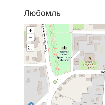
Любомль
+
−