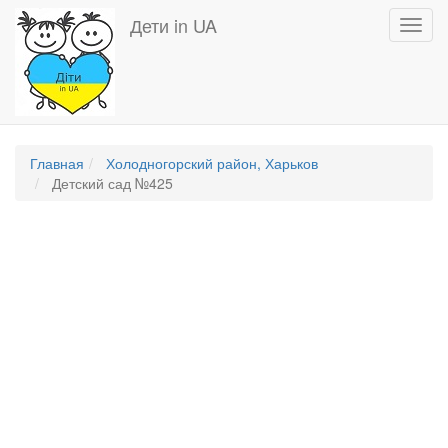
Перейти
Дети in UA
Toggl
к
navig
основному
содержанию
Главная
Холодногорский район, Харьков
Детский сад №425