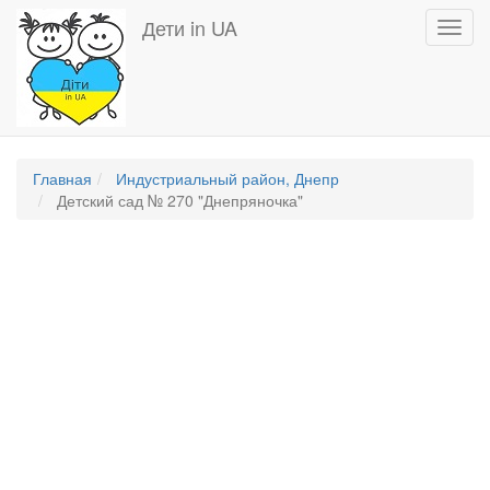
Перейти
Дети in UA
Toggl
к
navig
основному
содержанию
Главная
Индустриальный район, Днепр
Детский сад № 270 "Днепряночка"