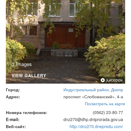
3 Images
VIEW GALLERY
Город
Индустриальный район, Днепр
Адрес
проспект «Слобожанский», 4-а
Посмотреть на карте
Номера телефонов
(0562) 23-80-77
E-mail
dnz270@dhp.dniprorada.gov.ua
Веб-сайт
http://dnz270.dnepredu.com/