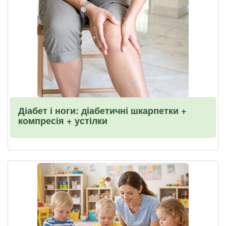
Діабет і ноги: діабетичні шкарпетки +
компресія + устілки