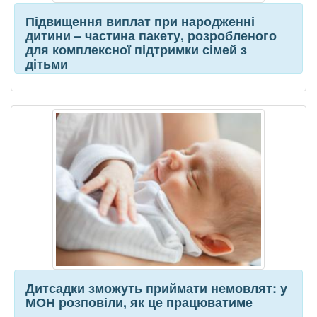
Підвищення виплат при народженні
дитини – частина пакету, розробленого
для комплексної підтримки сімей з
дітьми
Дитсадки зможуть приймати немовлят: у
МОН розповіли, як це працюватиме