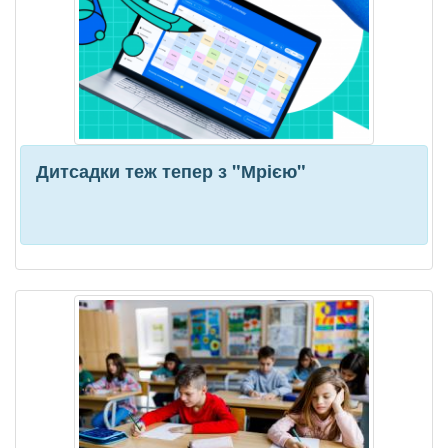
Дитсадки теж тепер з "Мрією"