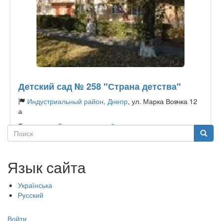
Детский сад № 258 "Страна детства"
Индустриальный район, Днепр
, ул. Марка Вовчка 12
а
Тип садика:
Государственный
Поиск
Поиск
Язык сайта
Українська
Русский
Меню
Войти