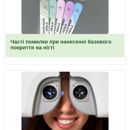
Часті помилки при нанесенні базового
покриття на нігті