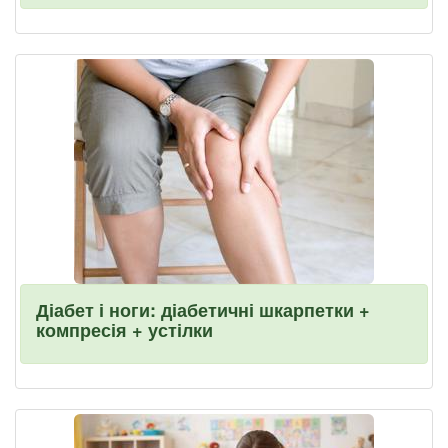
Діабет і ноги: діабетичні шкарпетки +
компресія + устілки