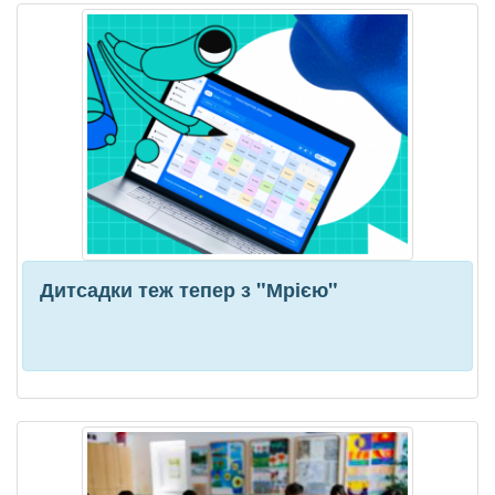
Дитсадки теж тепер з "Мрією"