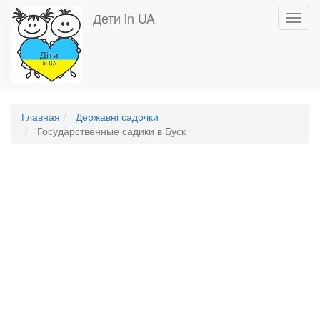
Перейти
Дети in UA
Toggl
к
navig
основному
содержанию
Главная
Державні садочки
Государственные садики в Буск