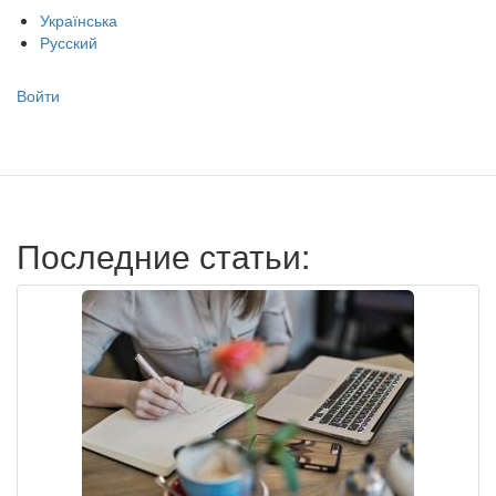
Українська
Русский
Меню
Войти
учётной
записи
пользователя
Последние статьи: