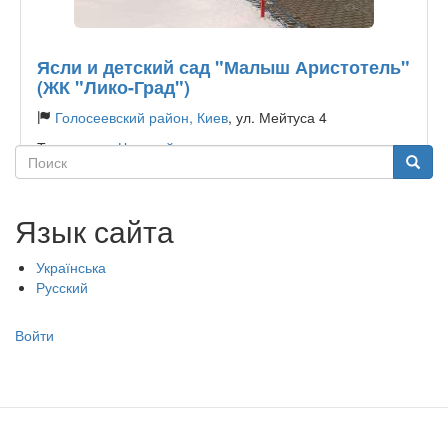
Ясли и детский сад "Малыш Аристотель"
(ЖК "Лико-Град")
Голосеевский район, Киев
, ул. Мейтуса 4
Тип садика:
Частный
Поиск
Поиск
Язык сайта
Українська
Русский
Меню
Войти
учётной
записи
пользователя