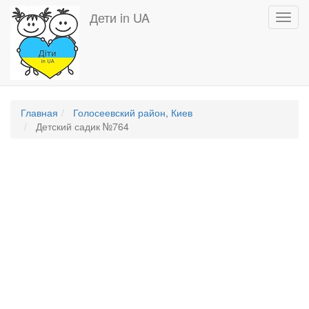
Перейти
Дети in UA
Toggl
к
navig
основному
содержанию
Главная
Голосеевский район, Киев
Детский садик №764