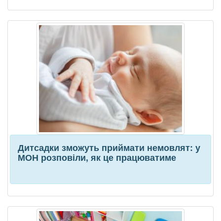
Дитсадки зможуть приймати немовлят: у
МОН розповіли, як це працюватиме