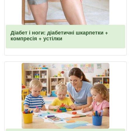
Діабет і ноги: діабетичні шкарпетки +
компресія + устілки