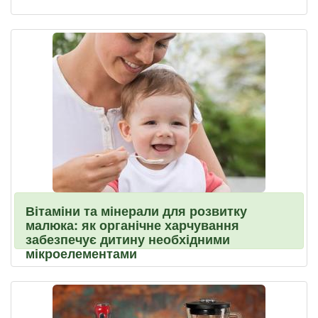
Вітаміни та мінерали для розвитку
малюка: як органічне харчування
забезпечує дитину необхідними
мікроелементами