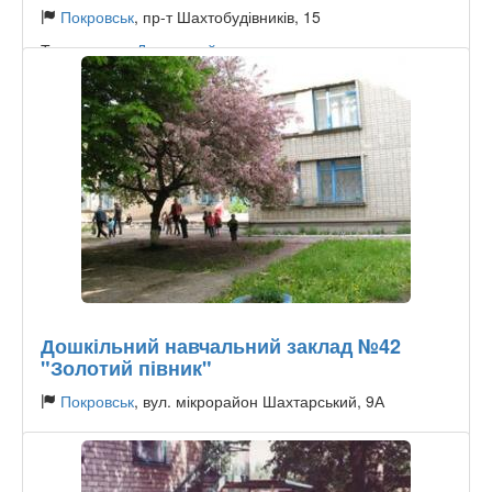
Покровськ
, пр-т Шахтобудівників, 15
Тип садочку:
Державний
Дошкільний навчальний заклад №42
"Золотий півник"
Покровськ
, вул. мікрорайон Шахтарський, 9А
Тип садочку:
Державний