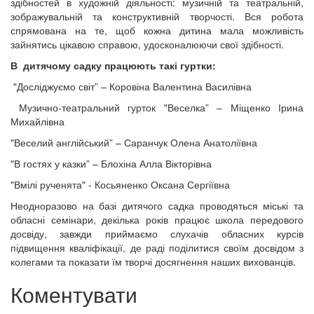
здібностей в художній діяльності: музичній та театральній,
зображувальній та конструктивній творчості. Вся робота
спрямована на те, щоб кожна дитина мала можливість
зайнятись цікавою справою, удосконалюючи свої здібності.
В дитячому садку працюють такі гуртки:
"Досліджуємо світ” – Коровіна Валентина Василівна
Музично-театральний гурток "Веселка” – Міщенко Ірина
Михайлівна
"Веселий англійський” – Саранчук Олена Анатоліївна
"В гостях у казки” – Блохіна Алла Вікторівна
"Вмілі рученята" - Косьяненко Оксана Сергіївна
Неодноразово на базі дитячого садка проводяться міські та
обласні семінари, декілька років працює школа передового
досвіду, завжди приймаємо слухачів обласних курсів
підвищення кваліфікації, де раді поділитися своїм досвідом з
колегами та показати їм творчі досягнення наших вихованців.
Коментувати