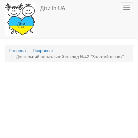
Перейти
Діти in UA
Toggl
до
navig
основного
вмісту
Головна
Покровськ
Дошкільний навчальний заклад №42 "Золотий півник"