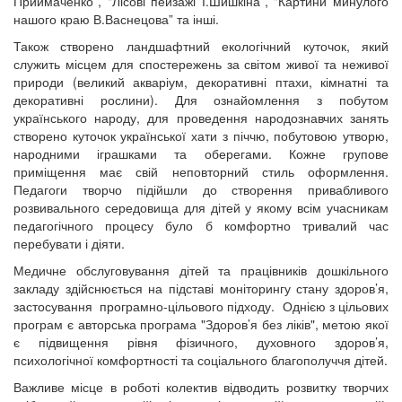
Приймаченко”, "Лісові пейзажі І.Шишкіна”, "Картини минулого
нашого краю В.Васнецова” та інші.
Також створено ландшафтний екологічний куточок, який
служить місцем для спостережень за світом живої та неживої
природи (великий акваріум, декоративні птахи, кімнатні та
декоративні рослини). Для ознайомлення з побутом
українського народу, для проведення народознавчих занять
створено куточок української хати з піччю, побутовою утворю,
народними іграшками та оберегами. Кожне групове
приміщення має свій неповторний стиль оформлення.
Педагоги творчо підійшли до створення привабливого
розвивального середовища для дітей у якому всім учасникам
педагогічного процесу було б комфортно тривалий час
перебувати і діяти.
Медичне обслуговування дітей та працівників дошкільного
закладу здійснюється на підставі моніторингу стану здоров’я,
застосування програмно-цільового підходу. Однією з цільових
програм є авторська програма "Здоров’я без ліків", метою якої
є підвищення рівня фізичного, духовного здоров’я,
психологічної комфортності та соціального благополуччя дітей.
Важливе місце в роботі колектив відводить розвитку творчих