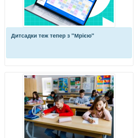
Дитсадки теж тепер з "Мрією"