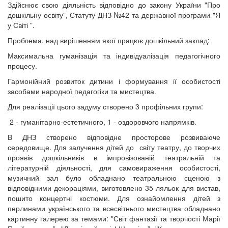
Здійснює свою діяльність відповідно до закону України "Про
дошкільну освіту”, Статуту ДНЗ №42 та державної програми "Я
у Світі ”.
Проблема, над вирішенням якої працює дошкільний заклад:
Максимальна гуманізація та індивідуалізація педагогічного
процесу.
Гармонійний розвиток дитини і формування ії особистості
засобами народної педагогіки та мистецтва.
Для реалізації цього задуму створено 3 профільних групи:
2 - гуманітарно-естетичного, 1 - оздоровчого напрямків.
В ДНЗ створено відповідне просторове розвиваюче
середовище. Для залучення дітей до світу театру, до творчих
проявів дошкільників в імпровізованій театральній та
літературній діяльності, для самовираження особистості,
музичний зал було обладнано театральною сценою з
відповідними декораціями, виготовлено 35 ляльок для вистав,
пошито концертні костюми. Для ознайомлення дітей з
перлинами українського та всесвітнього мистецтва обладнано
картинну галерею за темами: "Світ фантазії та творчості Марії