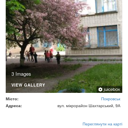
3 Images
VIEW GALLERY
Місто
Покровськ
Адреса
вул. мікрорайон Шахтарський, 9А
Переглянути на карті