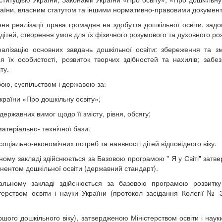
аїни, власним статутом та іншими нормативно-правовими докумен
я реалізації права громадян на здобуття дошкільної освіти, зад
дітей, створення умов для їх фізичного розумового та духовного роз
еалізацію основних завдань дошкільної освіти: збереження та з
я їх особистості, розвиток творчих здібностей та нахилів; забе
ту.
ою, суспільством і державою за:
країни «Про дошкільну освіту»;
ержавних вимог щодо її змісту, рівня, обсягу;
теріально- технічної бази.
соціально-економічних потреб та наявності дітей відповідного віку.
ому закладі здійснюється за Базовою програмою " Я у Світі" затв
онентом дошкільної освіти (державний стандарт).
альному закладі здійснюється за базовою програмою розвитку
терством освіти і науки України (протокол засідання Колегії № 3
ршого дошкільного віку), затвердженою Міністерством освіти і наук