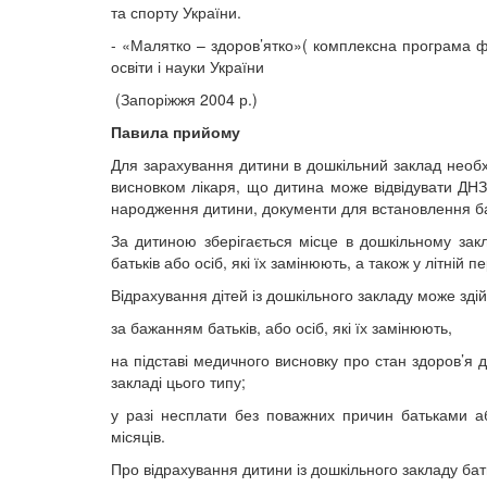
та спорту України.
- «Малятко – здоров’ятко»( комплексна програма ф
освіти і науки України
(Запоріжжя 2004 р.)
Павила прийому
Для зарахування дитини в дошкільний заклад необхі
висновком лікаря, що дитина може відвідувати ДНЗ
народження дитини, документи для встановлення бат
За дитиною зберігається місце в дошкільному закла
батьків або осіб, які їх замінюють, а також у літній п
Відрахування дітей із дошкільного закладу може зді
за бажанням батьків, або осіб, які їх замінюють,
на підставі медичного висновку про стан здоров’я
закладі цього типу;
у разі несплати без поважних причин батьками а
місяців.
Про відрахування дитини із дошкільного закладу бат