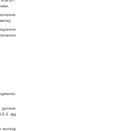
тами.
оволення
витку.
міцнення
зпечення
ерджених
 дитини
/2-2 від
и молоді