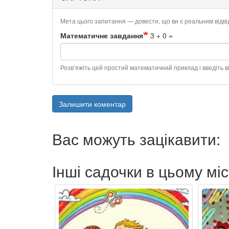
Мета цього запитання — довести, що ви є реальним відв
Математичне завдання
3 + 0 =
Розв’яжіть цей простий математичний приклад і введіть ві
Залишити коментар
Вас можуть зацікавити:
Інші садочки в цьому міс