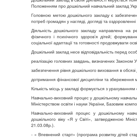
Положенням про дошкільний навчальний заклад Укр
Головною метою дошкільного закладу є забезпеченн
потреб громадян у нагляді, догляді та оздоровленні 
Діяльність дошкільного закладу направлена на р
фізичного і психічного здоров’я дітей; формуванн
соціальної адаптації та готовності продовжувати осві
Дошкільний заклад несе відповідальність перед особ
реалізацію головних завдань, визначених Законом У
забезпечення рівня дошкільного виховання в обсязі д
дотримання фінансової дисципліни та збереження ма
Кількість місць у закладі формується з урахуванням 
Навчально-виховний процес у дошкільному навчальн
Міністерством освіти і науки України, Базовим комп
Навчально-виховний процес у дошкільному навч
дошкільного віку «Я у Світі», затвердженою Мініс
21.03.08р.).
- « Впевнений старт» (програма розвитку дітей ста