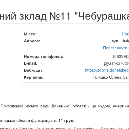
ний зклад №11 "Чебурашк
Місто
Пок
Адреса
вул. Шмі
Переглянути н
Номера телефонів
(06239)
E-mail
plyashko70@u
Веб-сайт
https://zdo11.donetske
Керівник
Пляшко Олена Євг
ровської міської ради Донецької області - це чудові, енергійні
онецької області функціонують
11 груп:
ституцією України, Законами України «Про освіту», «Про дошкільну 