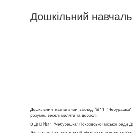
Дошкільний навчаль
Дошкільний навчальний заклад №11 "Чебурашка" Пок
розумні, веселі малята та дорослі.
В ДНЗ №11 "Чебурашка" Покровської міської ради Д
Дошкільний заклад в своїй діяльності керується Кон