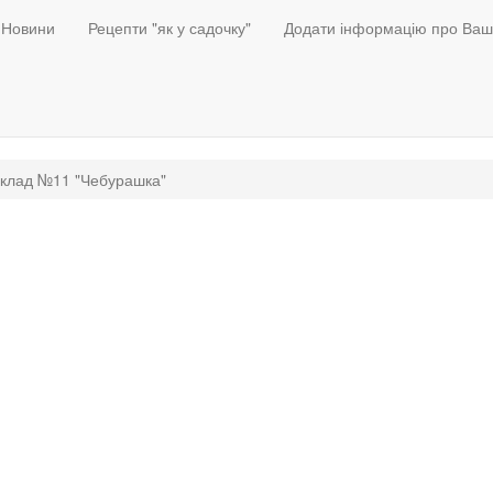
Новини
Рецепти "як у садочку"
Додати інформацію про Ваш
зклад №11 "Чебурашка"