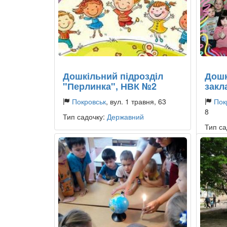
Дошкільний підрозділ
Дошк
"Перлинка", НВК №2
закл
Покровськ
, вул. 1 травня, 63
Пок
8
Тип садочку:
Державний
Тип са