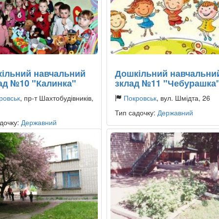
ільний навчальний
Дошкільний навчальни
ад №10 "Калинка"
зклад №11 "Чебурашка
ровськ
, пр-т Шахтобудівників,
Покровськ
, вул. Шмідта, 26
Тип садочку:
Державний
дочку:
Державний