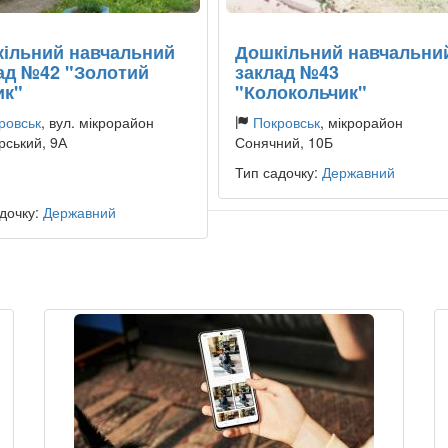
ільний навчальний
Дошкільний навчальни
ад №42 "Золотий
заклад №43
ик"
"Колокольчик"
ровськ
, вул. мікрорайон
Покровськ
, мікрорайон
рський, 9А
Сонячний, 10Б
Тип садочку:
Державний
дочку:
Державний