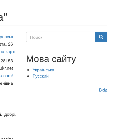
а"
Поиск
ровськ
Поиск
дта, 26
а карті
Мова сайту
528153
kr.net
Українська
du.com/
Русский
енівна
Меню
Вхід
учётной
записи
, добрі,
пользователя
освіту»,