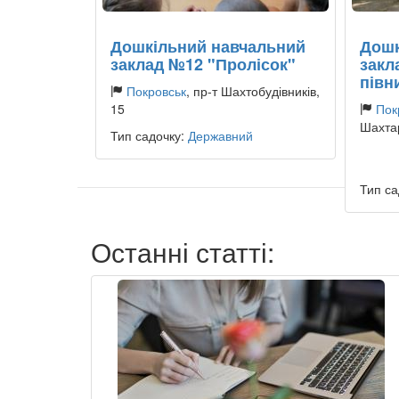
Дошкільний навчальний
Дошк
заклад №12 "Пролісок"
закл
півн
Покровськ
, пр-т Шахтобудівників,
15
Пок
Шахта
Тип садочку:
Державний
Тип са
Останні статті: