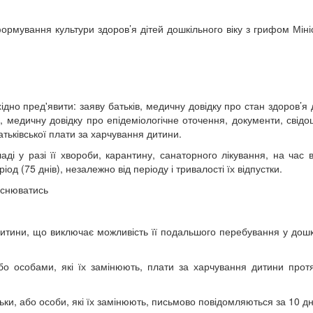
ормування культури здоров’я дітей дошкільного віку з грифом Міні
дно пред'явити: заяву батьків, медичну довідку про стан здоров’я 
, медичну довідку про епідеміологічне оточення, документи, свідо
ьківської плати за харчування дитини.
ді у разі її хвороби, карантину, санаторного лікування, на час в
еріод (75 днів), незалежно від періоду і тривалості їх відпустки.
йснюватись
 дитини, що виключає можливість її подальшого перебування у дош
бо особами, які їх замінюють, плати за харчування дитини прот
ьки, або особи, які їх замінюють, письмово повідомляються за 10 дн