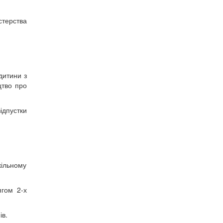
стерства
дитини з
цтво про
ідпустки
кільному
ягом 2-х
ів.