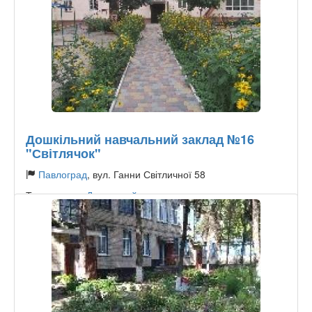
Дошкільний навчальний заклад №16
"Світлячок"
Павлоград
, вул. Ганни Світличної 58
Тип садочку:
Державний