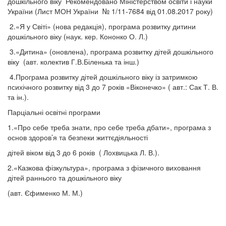
дошкільного віку Рекомендовано Міністерством освіти і науки
України (Лист МОН України № 1/11-7684 від 01.08.2017 року)
2.«Я у Світі» (нова редакція), програма розвитку дитини
дошкільного віку (наук. кер. Кононко О. Л.)
3.«Дитина» (оновлена), програма розвитку дітей дошкільного
віку (авт. колектив Г.В.Біленька та інш.)
4.Програма розвитку дітей дошкільного віку із затримкою
психічного розвитку від 3 до 7 років «Віконечко» ( авт.: Сак Т. В.
та ін.).
Парціальні освітні програми
1.«Про себе треба знати, про себе треба дбати», програма з
основ здоров’я та безпеки життєдіяльності
дітей віком від 3 до 6 років ( Лохвицька Л. В.).
2.«Казкова фізкультура», програма з фізичного виховання
дітей раннього та дошкільного віку
(авт. Єфименко М. М.)