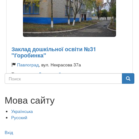
Заклад дошкільної освіти №31
"Горобинка"
Павлоград
, вул. Некрасова 37а
Тип садочку:
Державний
Поиск
Поиск
Мова сайту
Українська
Русский
Меню
Вхід