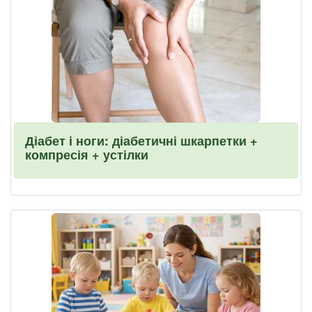
Діабет і ноги: діабетичні шкарпетки +
компресія + устілки