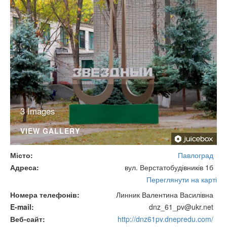
3 Images
VIEW GALLERY
Місто
Павлоград
Адреса
вул. Верстатобудівників 1б
Переглянути на карті
Номера телефонів
Линник Валентина Василівна
E-mail
dnz_61_pv@ukr.net
Веб-сайт
http://dnz61pv.dnepredu.com/