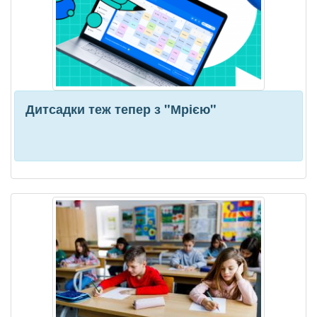
Дитсадки теж тепер з "Мрією"