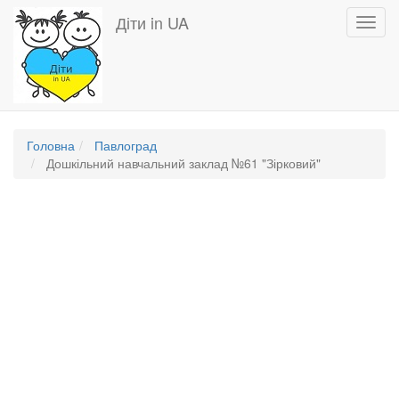
Перейти
Діти in UA
Toggl
до
navig
основного
вмісту
Головна
Павлоград
Дошкільний навчальний заклад №61 "Зірковий"