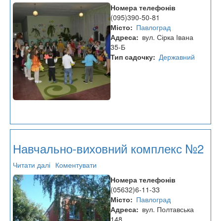
Навчально-
Номера телефонів
виховний
(095)390-50-81
комплекс
Місто
Павлоград
№14
Адреса
вул. Сірка Івана
35-Б
Тип садочку
Державний
Навчально-виховний комплекс №2
Читати далі
про
Коментувати
Навчально-
Номера телефонів
виховний
(05632)6-11-33
комплекс
Місто
Павлоград
№2
Адреса
вул. Полтавська
148