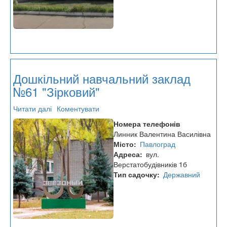
Дошкільний навчальний заклад
№61 "Зірковий"
Читати далі
про
Коментувати
Дошкільний
Номера телефонів
навчальний
Линник Валентина Василівна
заклад
Місто
Павлоград
№61
Адреса
вул.
"Зірковий"
Верстатобудівників 1б
Тип садочку
Державний