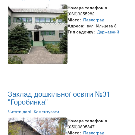
Заклад
Номера телефонів
дошкільної
(066)3255282
освіти
Місто
Павлоград
№47
Адреса
вул. Кільцева 8
"Журавонька"
Тип садочку
Державний
Заклад дошкільної освіти №31
"Горобинка"
Читати далі
про
Коментувати
Заклад
Номера телефонів
дошкільної
(050)0805847
освіти
Місто
Павлоград