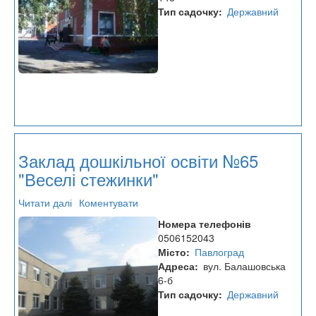
Тип садочку
Державний
Заклад дошкільної освіти №65
"Веселі стежинки"
Читати далі
про
Коментувати
Заклад
Номера телефонів
дошкільної
0506152043
освіти
Місто
Павлоград
№65
Адреса
вул. Балашовська
"Веселі
6-б
стежинки"
Тип садочку
Державний