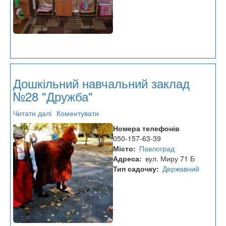
Дошкільний навчальний заклад
№28 "Дружба"
Читати далі
про
Коментувати
Дошкільний
Номера телефонів
навчальний
050-157-63-39
заклад
Місто
Павлоград
№28
Адреса
вул. Миру 71 Б
"Дружба"
Тип садочку
Державний