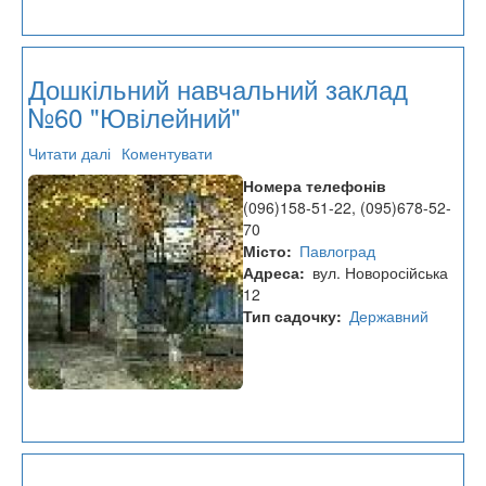
Дошкільний навчальний заклад
№60 "Ювілейний"
Читати далі
про
Коментувати
Дошкільний
Номера телефонів
навчальний
(096)158-51-22, (095)678-52-
заклад
70
№60
Місто
Павлоград
"Ювілейний"
Адреса
вул. Новоросійська
12
Тип садочку
Державний