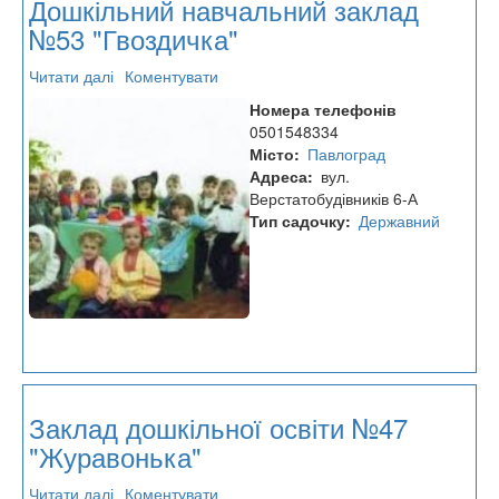
Дошкільний навчальний заклад
№53 "Гвоздичка"
Читати далі
про
Коментувати
Дошкільний
Номера телефонів
навчальний
0501548334
заклад
Місто
Павлоград
№53
Адреса
вул.
"Гвоздичка"
Верстатобудівників 6-А
Тип садочку
Державний
Заклад дошкільної освіти №47
"Журавонька"
Читати далі
про
Коментувати