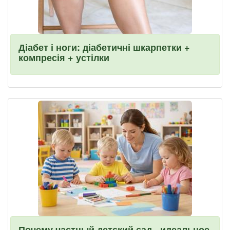
Діабет і ноги: діабетичні шкарпетки +
компресія + устілки
Почему частный детский сад - идеальное