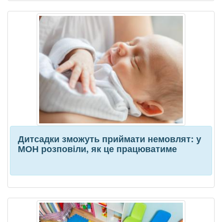
Дитсадки зможуть приймати немовлят: у
МОН розповіли, як це працюватиме