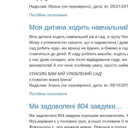
Надіслав:
Ирина (не перевірено)
, дата: вт, 05/21/20
Постійне посилання
Моя дитина ходить навчальн
Моя дитина ходить навчальний рік в сад, в групу Не
Можу з упевненістю сказати, що я задоволена і дуж
сад робить чудо, ми вранці не йдемо, а біжимо в сад
ставляться до дітей. В саду роблять вироби, ходять 
у нас дуже складно, але після відвідування саду, ми
вихователів! А хто хоче особливу увагу, просто найм
СПАСИБІ ВАМ МІЙ УЛЮБЛЕНИЙ САД!
з повагою мама Ірина!
Надіслав:
Алина (не перевірено)
, дата: вт, 09/10/20
Постійне посилання
Ми задоволені 804 завдяки…
Ми задоволені 804 завдяки хорошим вихователям. Х
Муз.керівник є у половині груп, в іншої половини її н
Фізкультура є, доп.кружков немає. Ремонти в групах р