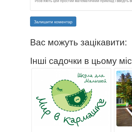
Розв’яжіть цей простий математичний приклад і введіть ві
Залишити коментар
Вас можуть зацікавити:
Інші садочки в цьому міс