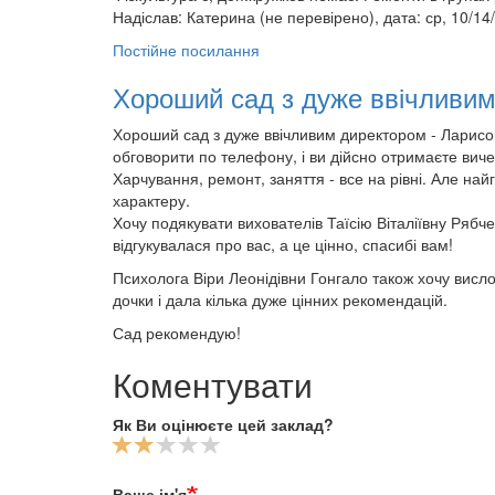
Надіслав:
Катерина (не перевірено)
, дата: ср, 10/14
Постійне посилання
Хороший сад з дуже ввічливи
Хороший сад з дуже ввічливим директором - Ларис
обговорити по телефону, і ви дійсно отримаєте вичерп
Харчування, ремонт, заняття - все на рівні. Але на
характеру.
Хочу подякувати вихователів Таїсію Віталіївну Рябч
відгукувалася про вас, а це цінно, спасибі вам!
Психолога Віри Леонідівни Гонгало також хочу висл
дочки і дала кілька дуже цінних рекомендацій.
Сад рекомендую!
Коментувати
Як Ви оцінюєте цей заклад?
Ваше ім'я