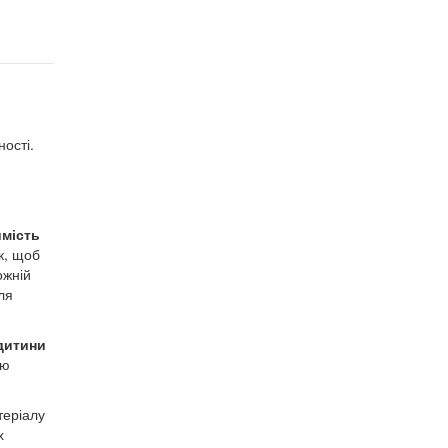
ості.
имість
к, щоб
ожній
ля
дитини
ою
теріалу
х