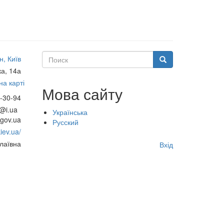
Поиск
, Київ
Поиск
а, 14а
а карті
Мова сайту
-30-94
@i.ua
Українська
gov.ua
Русский
iev.ua/
Меню
лаївна
Вхід
учётной
записи
пользователя