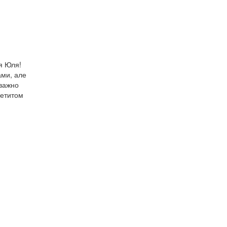
ня Юля!
ами, але
уважно
петитом