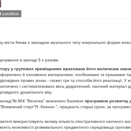
у міста Києва є закладом загального типу комунальної форми власн
Харчування в закладі 3-х разове.
стору у групових приміщеннях врахована його величезна знач
оформлено й наповнено матеріалами, посібниками та іграшками та
ідповідних ігрових зонах - сюжет гри та способів його реалізації. У к
 накопичено і систематизовано весь дидактичний, наочний матеріал д
дповідного дошкільного віку.
закладі № 804 "Веселка" визначено Базовою
програмою розвитку 
ю"Впевнений старт"Я -Киянин ", працюють старші групи, за програм
вателі використовують велику кількість ілюстративного наочного ма
 задіюють можливості розвивального предметного середовища групови