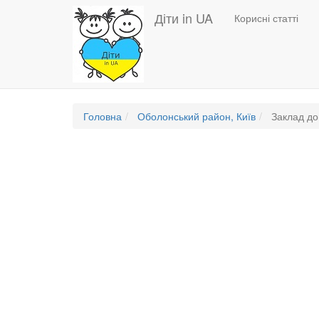
Основная
Перейти
Діти in UA
Корисні статті
до
навигация
основного
вмісту
Головна
Оболонський район, Київ
Заклад до