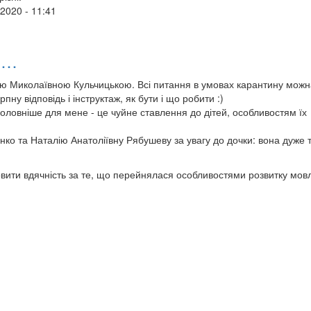
/2020 - 11:41
м…
ою Миколаївною Кульчицькою. Всі питання в умовах карантину можн
ну відповідь і інструктаж, як бути і що робити :)
йголовніше для мене - це чуйне ставлення до дітей, особливостям їх
енко та Наталію Анатоліївну Рябушеву за увагу до дочки: вона дуже 
овити вдячність за те, що перейнялася особливостями розвитку мов