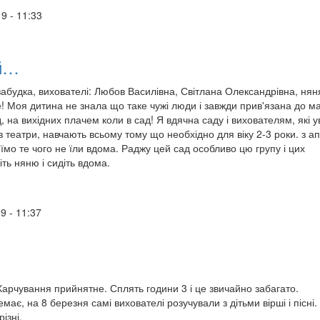
19 - 11:33
ий…
забудка, вихователі: Любов Василівна, Світлана Олександрівна, ня
е! Моя дитина не знала що таке чужі люди і завжди прив'язана до м
, на вихідних плачем коли в сад! Я вдячна саду і вихователям, які 
в театри, навчають всьому тому що необхідно для віку 2-3 роки. з а
 їмо те чого не їли вдома. Раджу цей сад особливо цю групу і цих
іть няню і сидіть вдома.
19 - 11:37
арчування прийнятне. Сплять години 3 і це звичайно забагато.
емає, на 8 березня самі вихователі розучували з дітьми вірші і пісні.
ізні.