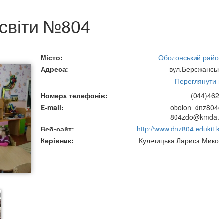
освіти №804
Місто
Оболонський район
Адреса
вул.Бережанськ
Переглянути н
Номера телефонів
(044)462
E-mail
obolon_dnz804
804zdo@kmda.
Веб-сайт
http://www.dnz804.edukit.k
Керівник
Кульчицька Лариса Мико