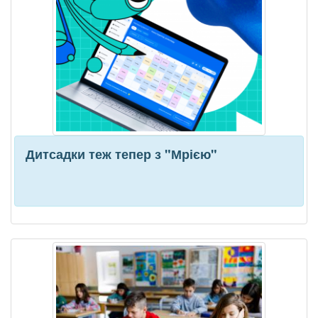
Дитсадки теж тепер з "Мрією"