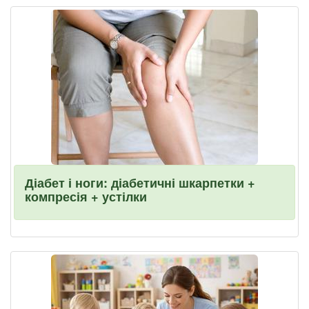
Діабет і ноги: діабетичні шкарпетки +
компресія + устілки