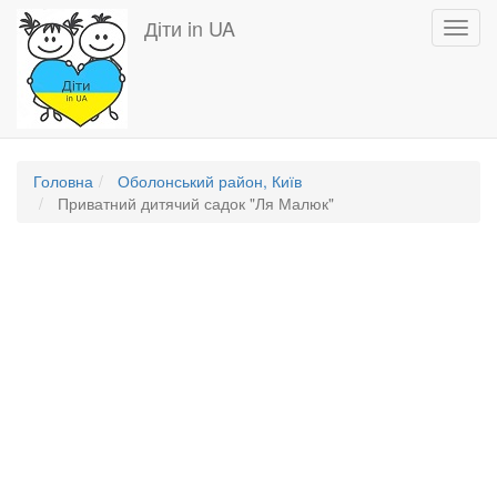
Перейти
Діти in UA
Toggl
до
navig
основного
вмісту
Головна
Оболонський район, Київ
Приватний дитячий садок "Ля Малюк"