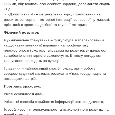
іншими, відстоювати свої особисті кордони, допомагати людям
і т.д.
«Допитливий Я» – це унікальний курс, спрямований на
⭐
розвиток сенсорно – моторної інтеграції, сенсорної чутливості,
орієнтації в просторі, дрібної та крупної моторики.
Фізичний розвиток
Функціональне тренування – фізкультура зі збалансованим
кардіонавантаженням; вправами на профілактику
плоскостопості і сколіозу; вправами на розвиток витривалості
та забезпечення гарного самопочуття. В теплу погоду всі
тренування проходять на вулиці.
Плавання – найпростіший спосіб покращувати роботу
серцево-судинної системи, розвивати м'язи, координацію та
покращити настрій.
Програма враховує:
Вікові особливості дітей;
Унікальні способи сприйняття інформації кожною дитиною;
Їх особливості інтелектуального та психологічного розвитку на
даний момент.