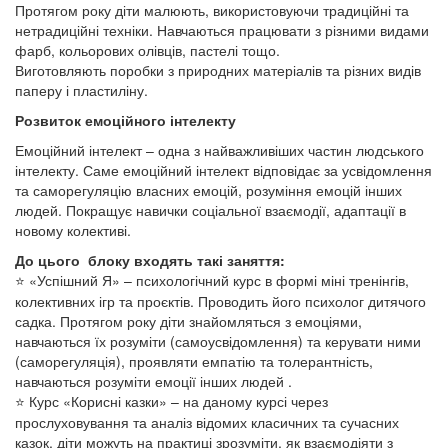
Протягом року діти малюють, використовуючи традиційні та
нетрадиційні техніки. Навчаються працювати з різними видами
фарб, кольорових олівців, пастелі тощо.
Виготовляють поробки з природних матеріалів та різних видів
паперу і пластиліну.
Розвиток емоційного інтелекту
Емоційний інтелект – одна з найважливіших частин людського
інтелекту. Саме емоційний інтелект відповідає за усвідомлення
та саморегуляцію власних емоцій, розуміння емоцій інших
людей. Покращує навички соціальної взаємодії, адаптації в
новому колективі.
До цього блоку входять такі заняття:
«Успішний Я» – психологічний курс в формі міні тренінгів,
⭐
колективних ігр та проєктів. Проводить його психолог дитячого
садка. Протягом року діти знайомляться з емоціями,
навчаються їх розуміти (самоусвідомлення) та керувати ними
(саморегуляція), проявляти емпатію та толерантність,
навчаються розуміти емоції інших людей .
Курс «Корисні казки» – на даному курсі через
⭐
прослуховування та аналіз відомих класичних та сучасних
казок, діти можуть на практиці зрозуміти, як взаємодіяти з