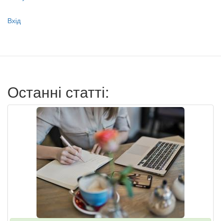
Меню
Вхід
учётной
записи
пользователя
Останні статті: