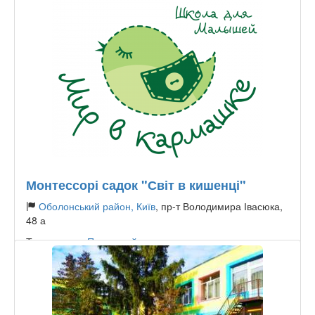
Монтессорі садок "Світ в кишенці"
Оболонський район, Київ
, пр-т Володимира Івасюка,
48 а
Тип садочку:
Приватний