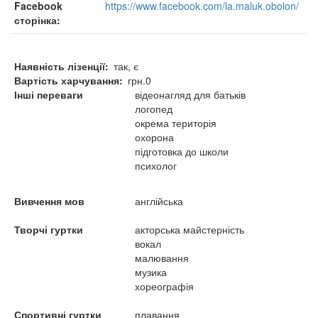
Facebook
https://www.facebook.com/la.maluk.obolon/
сторінка
Наявність лізенції
так, є
Вартість харчування
грн.0
Інші переваги
відеонагляд для батьків
логопед
окрема територія
охорона
підготовка до школи
психолог
Вивчення мов
англійська
Творчі гуртки
акторська майстерність
вокал
малювання
музика
хореографія
Спортивні гуртки
плавання