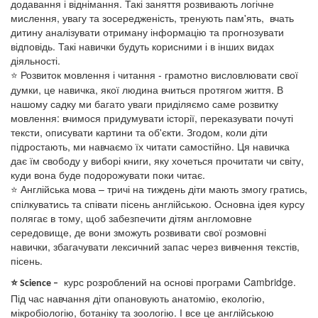
додавання і віднімання. Такі заняття розвивають логічне
мислення, увагу та зосередженість, тренують пам'ять, вчать
дитину аналізувати отриману інформацію та прогнозувати
відповідь. Такі навички будуть корисними і в інших видах
діяльності.
Розвиток мовлення і читання - грамотно висловлювати свої
⭐
думки, це навичка, якої людина вчиться протягом життя. В
нашому садку ми багато уваги приділяємо саме розвитку
мовлення: вчимося придумувати історії, переказувати почуті
тексти, описувати картини та об'єкти. Згодом, коли діти
підростають, ми навчаємо їх читати самостійно. Ця навичка
дає їм свободу у виборі книги, яку хочеться прочитати чи світу,
куди вона буде подорожувати поки читає.
Англійська мова – тричі на тиждень діти мають змогу гратись,
⭐
спілкуватись та співати пісень англійською. Основна ідея курсу
полягає в тому, щоб забезпечити дітям англомовне
середовище, де вони зможуть розвивати свої розмовні
навички, збагачувати лексичний запас через вивчення текстів,
пісень.
курс розроблений на основі програми Cambridge.
⭐
Science –
Під час навчання діти опановують анатомію, екологію,
мікробіологію, ботаніку та зоологію. І все це англійською