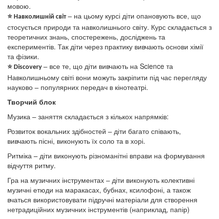
мовою.
– на цьому курсі діти опановують все, що
⭐
Навколишній світ
стосується природи та навколишнього світу. Курс складається з
теоретичних знань, спостережень, досліджень та
експериментів. Так діти через практику вивчають основи хімії
та фізики.
– все те, що діти вивчають на Science та
⭐
Discovery
Навколишньому світі вони можуть закріпити під час перегляду
науково – популярних передач в кінотеатрі.
Творчий блок
Музика – заняття складається з кількох напрямків:
Розвиток вокальних здібностей – діти багато співають,
вивчають пісні, виконують їх соло та в хорі.
Ритміка – діти виконують різноманітні вправи на формування
відчуття ритму.
Гра на музичних інструментах – діти виконують колективні
музичні етюди на маракасах, бубнах, ксилофоні, а також
вчаться використовувати підручні матеріали для створення
нетрадиційних музичних інструментів (наприклад, папір)