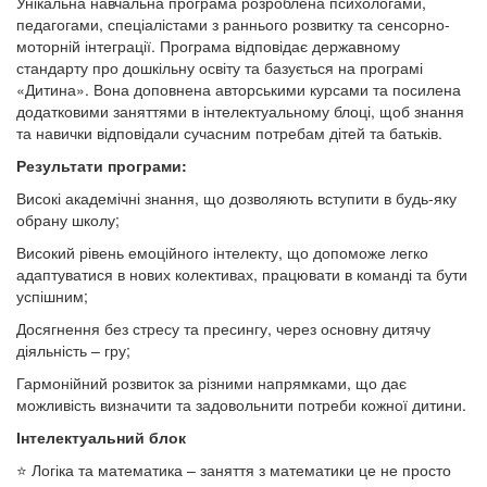
Унікальна навчальна програма розроблена психологами,
педагогами, спеціалістами з раннього розвитку та сенсорно-
моторній інтеграції. Програма відповідає державному
стандарту про дошкільну освіту та базується на програмі
«Дитина». Вона доповнена авторськими курсами та посилена
додатковими заняттями в інтелектуальному блоці, щоб знання
та навички відповідали сучасним потребам дітей та батьків.
Результати програми:
Високі академічні знання, що дозволяють вступити в будь-яку
обрану школу;
Високий рівень емоційного інтелекту, що допоможе легко
адаптуватися в нових колективах, працювати в команді та бути
успішним;
Досягнення без стресу та пресингу, через основну дитячу
діяльність – гру;
Гармонійний розвиток за різними напрямками, що дає
можливість визначити та задовольнити потреби кожної дитини.
Інтелектуальний блок
Логіка та математика – заняття з математики це не просто
⭐