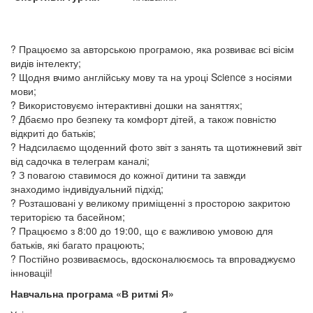
? Працюємо за авторською програмою, яка розвиває всі вісім
видів інтелекту;
? Щодня вчимо англійську мову та на уроці Science з носіями
мови;
? Використовуємо інтерактивні дошки на заняттях;
? Дбаємо про безпеку та комфорт дітей, а також повністю
відкриті до батьків;
? Надсилаємо щоденний фото звіт з занять та щотижневий звіт
від садочка в телеграм каналі;
? З повагою ставимося до кожної дитини та завжди
знаходимо індивідуальний підхід;
? Розташовані у великому приміщенні з просторою закритою
територією та басейном;
? Працюємо з 8:00 до 19:00, що є важливою умовою для
батьків, які багато працюють;
? Постійно розвиваємось, вдосконалюємось та впроваджуємо
інноваціі!
Навчальна програма «В ритмі Я»