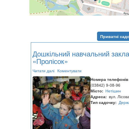
Приватні сад
Дошкільний навчальний закл
«Пролісок»
Читати далі
про
Коментувати
Дошкільний
Номера телефонів
навчальний
(03842) 9-08-96
заклад
Місто
Нетішин
№9
Адреса
вул. Лісов
«Пролісок»
Тип садочку
Держ