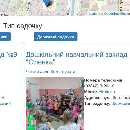
Leaflet
| ©
OpenStreetMap
co
Тип садочку
очки
Державні садочки
ад №9
Дошкільний навчальний заклад
"Оленка"
Читати далі
про
Коментувати
Дошкільний
Номера телефонів
навчальний
(03842) 3-20-19
заклад
Місто
Нетішин
№7
а 4
Адреса
вул. Шевченка
"Оленка"
авний
Тип садочку
Державн