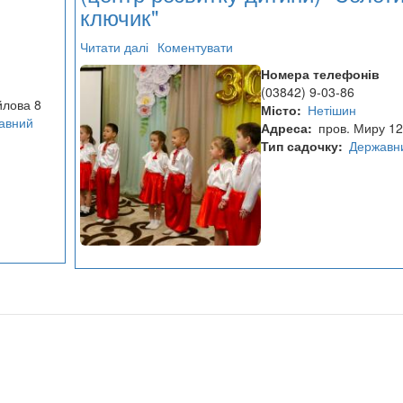
ключик"
Читати далі
про
Коментувати
Дошкільний
Номера телефонів
навчальний
(03842) 9-03-86
заклад
йлова 8
Місто
Нетішин
(центр
авний
Адреса
пров. Миру 12
розвитку
Тип садочку
Державн
дитини)
"Золотий
ключик"