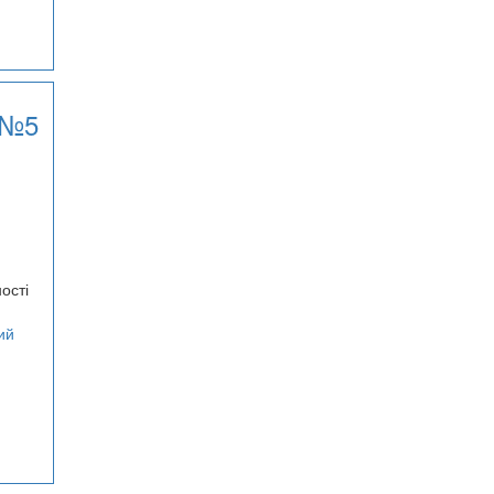
 №5
ості
ий