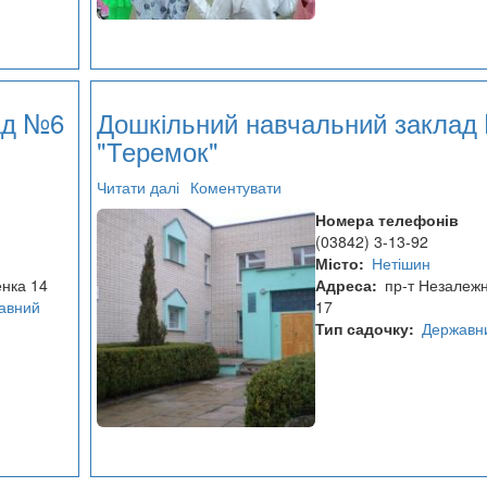
ад №6
Дошкільний навчальний заклад
"Теремок"
Читати далі
про
Коментувати
Дошкільний
Номера телефонів
навчальний
(03842) 3-13-92
заклад
Місто
Нетішин
№5
енка 14
Адреса
пр-т Незалежн
"Теремок"
авний
17
Тип садочку
Державн