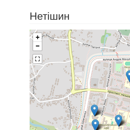
Нетішин
+
−