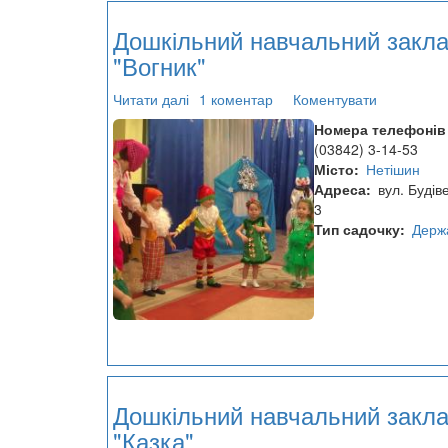
Дошкільний навчальний закл
"Вогник"
Читати далі
про
1 коментар
Коментувати
Дошкільний
Номера телефонів
навчальний
(03842) 3-14-53
заклад
Місто
Нетішин
№4
Адреса
вул. Будів
"Вогник"
3
Тип садочку
Держ
Дошкільний навчальний закл
"Казка"