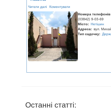
Читати далі
про
Коментувати
Дошкільний
Номера телефонів
навчальний
(03842) 9-03-69
заклад
Місто
Нетішин
№2
Адреса
вул. Миха
"Казка"
Тип садочку
Держ
Останні статті: