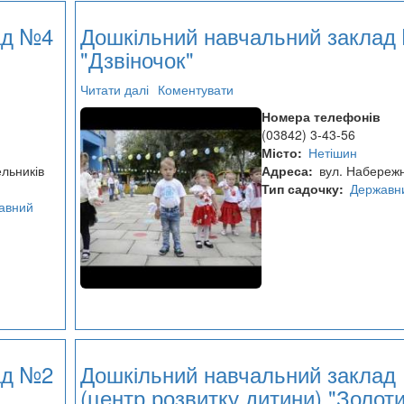
ад №4
Дошкільний навчальний заклад
"Дзвіночок"
Читати далі
про
Коментувати
Дошкільний
Номера телефонів
навчальний
(03842) 3-43-56
заклад
Місто
Нетішин
№3
ельників
Адреса
вул. Набереж
"Дзвіночок"
Тип садочку
Державн
авний
ад №2
Дошкільний навчальний заклад
(центр розвитку дитини) "Золот