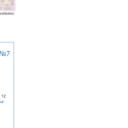
ntributors
 №7
 12
ий