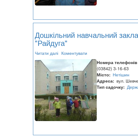
Дошкільний навчальний закл
"Райдуга"
Читати далі
про
Коментувати
Дошкільний
Номера телефонів
навчальний
(03842) 3-16-63
заклад
Місто
Нетішин
№6
Адреса
вул. Шевч
"Райдуга"
Тип садочку
Держ