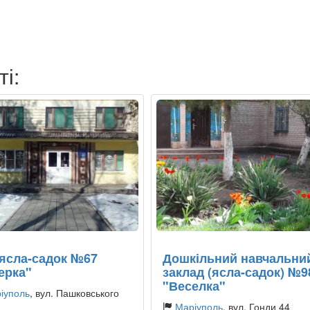
ті:
ясла-садок №67
Дошкільний навчальни
ерка"
заклад (ясла-садок) №9
"Веселка"
іуполь
, вул. Пашковського
Маріуполь
, вул. Гонди 44