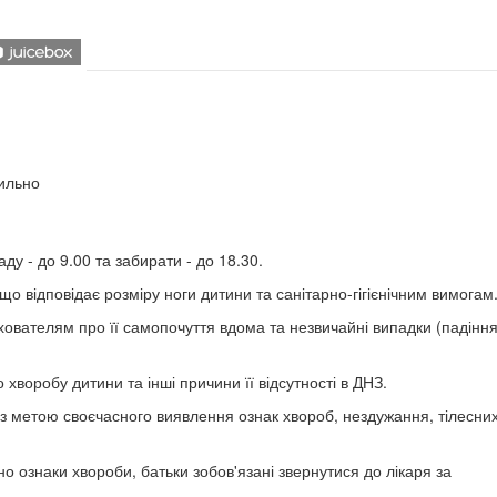
вильно
у - до 9.00 та забирати - до 18.30.
 що відповідає розміру ноги дитини та санітарно-гігієнічним вимогам
хователям про її самопочуття вдома та незвичайні випадки (падіння
хворобу дитини та інші причини її відсутності в ДНЗ.
з метою своєчасного виявлення ознак хвороб, нездужання, тілесни
о ознаки хвороби, батьки зобов'язані звернутися до лікаря за