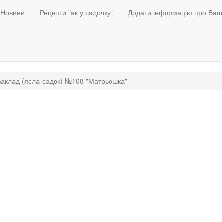
Новини
Рецепти "як у садочку"
Додати інформацію про Ваш
заклад (ясла-садок) №108 "Матрьошка"