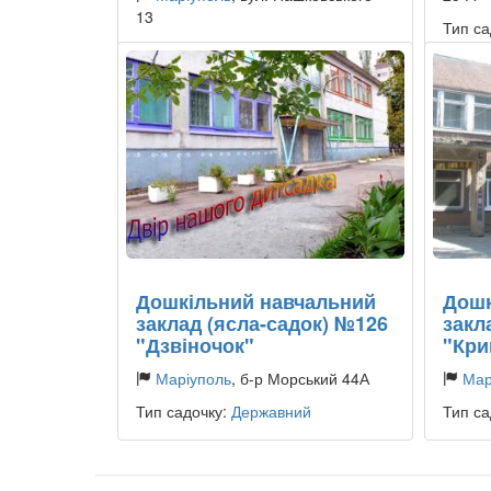
13
Тип са
Тип садочку:
Державний
Дошкільний навчальний
Дошк
заклад (ясла-садок) №126
закл
"Дзвіночок"
"Кри
Маріуполь
, б-р Морський 44А
Мар
Тип садочку:
Державний
Тип са