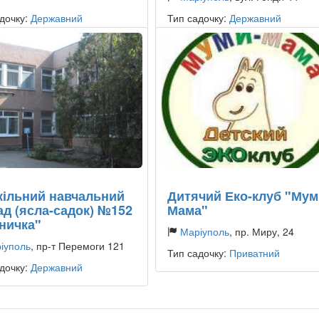
дочку:
Державний
Тип садочку:
Державний
ільний навчальний
Дитячий Еко-клуб "Мум
ад (ясла-садок) №152
Мама"
ничка"
Маріуполь
, пр. Миру, 24
іуполь
, пр-т Перемоги 121
Тип садочку:
Приватний
дочку:
Державний