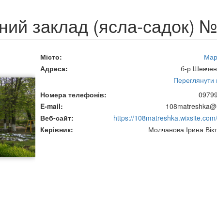
ний заклад (ясла-садок) 
Місто
Мар
Адреса
б-р Шевчен
Переглянути н
Номера телефонів
0979
E-mail
108matreshka@u
Веб-сайт
https://108matreshka.wixsite.com
Керівник
Молчанова Ірина Вікт