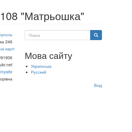
№108 "Матрьошка"
Поиск
іуполь
Поиск
ка 246
а карті
Мова сайту
991906
kr.net
Українська
/mysite
Русский
орівна
Меню
Вхід
учётной
записи
пользователя