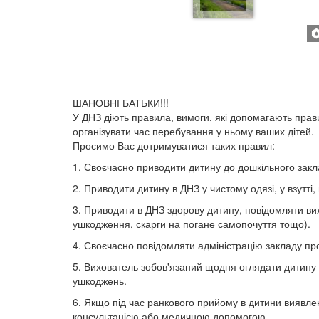
ШАНОВНІ БАТЬКИ!!!
У ДНЗ діють правила, вимоги, які допомагають пра
організувати час перебування у ньому ваших дітей.
Просимо Вас дотримуватися таких правил:
1. Своєчасно приводити дитину до дошкільного заклад
2. Приводити дитину в ДНЗ у чистому одязі, у взутті,
3. Приводити в ДНЗ здорову дитину, повідомляти ви
ушкодження, скарги на погане самопочуття тощо).
4. Своєчасно повідомляти адміністрацію закладу про 
5. Вихователь зобов'язаний щодня оглядати дитину 
ушкоджень.
6. Якщо під час ранкового прийому в дитини виявлен
консультацією або медичною допомогою.