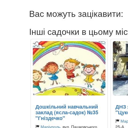
Вас можуть зацікавити:
Інші садочки в цьому міс
Дошкільний навчальний
ДНЗ 
заклад (ясла-садок) №35
"Цук
"Гніздечко"
Мар
Маріуполь
, вул. Пашковського
25-А