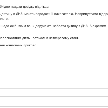
бхідно надати довідку від лікаря.
ь дитину в ДНЗ, мають передати її вихователю. Неприпустимо відпр
слого.
я щодо осіб, яким вони доручають забрати дитину з ДНЗ. В окремих
неповнолітнім дітям, батькам в нетверезому стані.
ення коштовних прикрас.