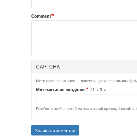
Comment
CAPTCHA
Мета цього запитання — довести, що ви є реальним відв
Математичне завдання
11 + 0 =
Розв’яжіть цей простий математичний приклад і введіть ві
Залишити коментар