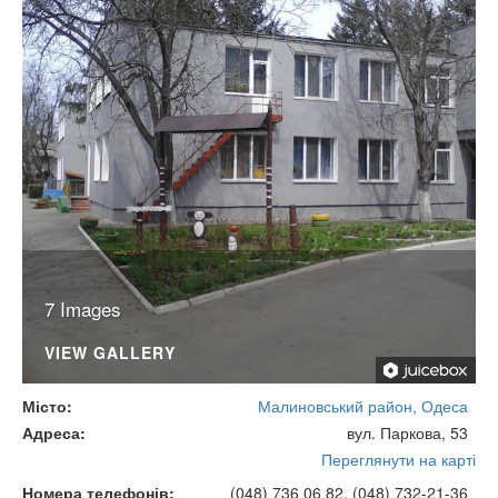
7 Images
VIEW GALLERY
Місто
Малиновський район, Одеса
Адреса
вул. Паркова, 53
Переглянути на карті
Номера телефонів
(048) 736 06 82, (048) 732-21-36