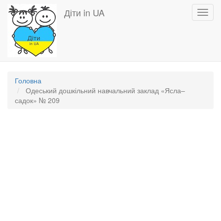
Перейти
Діти in UA
Toggl
до
navig
основного
вмісту
Головна
Одеський дошкільний навчальний заклад «Ясла–
садок» № 209