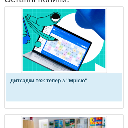
Дитсадки теж тепер з "Мрією"