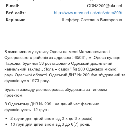
E-mail
ODNZ209@ukr.net
Веб-сайт
http://www.mrvo.od.ua/zdo/zdom209/
Керівник
Шеффер Светлана Викторовна
В живописному куточку Одеси на межі Малиновського і
Суворовського районів за адресою : 65031, м .Одеса вулиця
Паркова, будинок 53 розташовано Одеський дошкільний
навчальний заклад „ Ясла – садок ” № 209 Одеської міської
ради Одеської області. Одеський ДНЗ № 209 був збудований та
функціонує з 1973 року.
Будівля закладу двоповерхова, збудована за типовим
проектом.
В Одеському ДНЗ № 209 на даний час фактично
функціонують 12 груп :
2 групи для дітей віком від 2-х до 3-х років;
10 груп для дітей віком від 3 до 6(7) років.