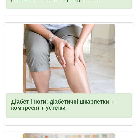
Діабет і ноги: діабетичні шкарпетки +
компресія + устілки