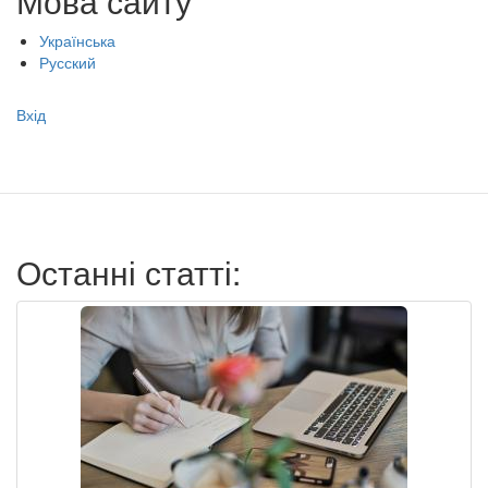
Мова сайту
Українська
Русский
Меню
Вхід
учётной
записи
пользователя
Останні статті: