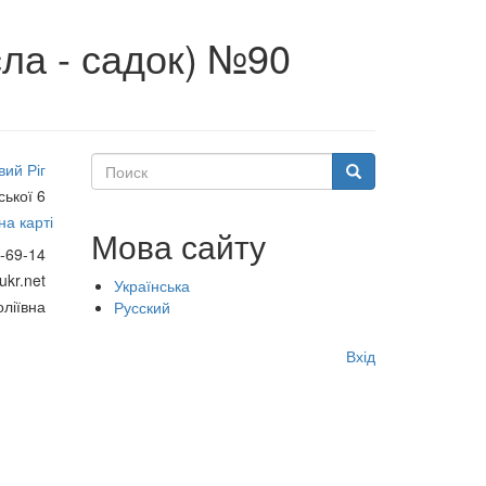
ла - садок) №90
Поиск
вий Ріг
Поиск
ської 6
а карті
Мова сайту
-69-14
kr.net
Українська
ліївна
Русский
Меню
Вхід
учётной
записи
пользователя