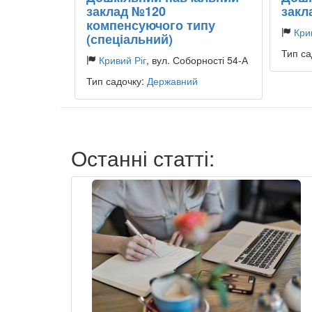
заклад №120
закл
компенсуючого типу
Кри
(спеціальний)
Тип са
Кривий Ріг
, вул. Соборності 54-А
Тип садочку:
Державний
Останні статті: