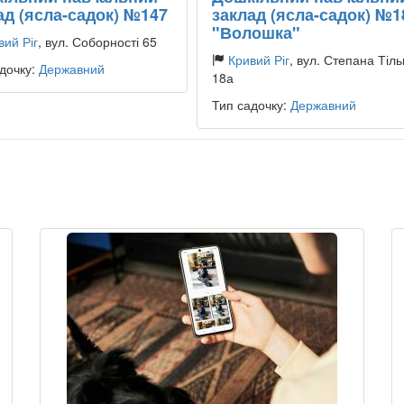
ад (ясла-садок) №147
заклад (ясла-садок) №1
"Волошка"
вий Ріг
, вул. Соборності 65
Кривий Ріг
, вул. Степана Тіль
дочку:
Державний
18а
Тип садочку:
Державний