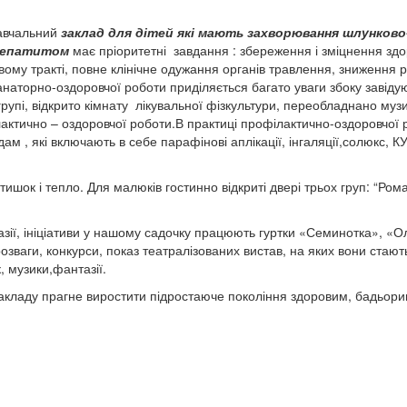
навчальний
заклад для дітей які мають захворювання шлунково
 гепатитом
має пріоритетні завдання : збереження і зміцнення здо
овому тракті, повне клінічне одужання органів травлення, зниження р
аторно-оздоровчої роботи приділяється багато уваги збоку завідую
 групі, відкрито кімнату лікувальної фізкультури, переобладнано муз
ктично – оздоровчої роботи.В практиці профілактично-оздоровчої 
м , які включають в себе парафінові аплікації, інгаляції,солюкс, К
тишок і тепло. Для малюків гостинно відкриті двері трьох груп: “Рома
азії, ініціативи у нашому садочку працюють гуртки «Семинотка», «О
зваги, конкурси, показ театралізованих вистав, на яких вони стают
казок, музики,фантазії.
акладу прагне виростити підростаюче покоління здоровим, бадьори