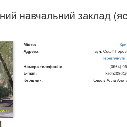
ний навчальний заклад (яс
Місто
Кри
Адреса
вул. Софії Перов
Переглянути н
Номера телефонів
(0564) 05
E-mail
ksdnz090@u
Керівник
Коваль Алла Анато