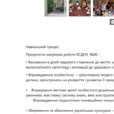
Навчальний процес
Пріоритетні напрямки роботи КСДНЗ №90 :
• Виховання в дітей свідомого ставлення до життя, 
валеологічного світогляду і мотивації до здорового 
• Впровадження особистісно – орієнтованої моделі н
дитини, орієнтуючись на розкриття і розвиток її при
• Формування життєво зрілої особистості дошкільни
уміннями, має певну систему знань, вміє конструктив
Впровадження педагогічних інноваційних технологі
• Збереження та збагачення українських культурно 