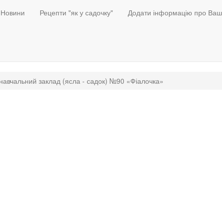
Новини
Рецепти "як у садочку"
Додати інформацію про Ваш
авчальний заклад (ясла - садок) №90 «Фіалочка»