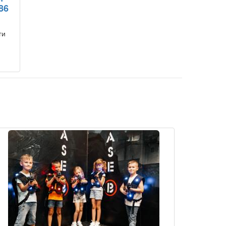
86
ги