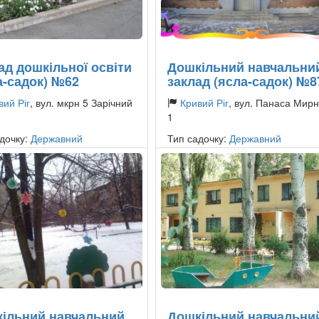
ад дошкільної освіти
Дошкільний навчальни
а-садок) №62
заклад (ясла-садок) №8
вий Ріг
, вул. мкрн 5 Зарічний
Кривий Ріг
, вул. Панаса Мир
1
дочку:
Державний
Тип садочку:
Державний
ільний навчальний
Дошкільний навчальни