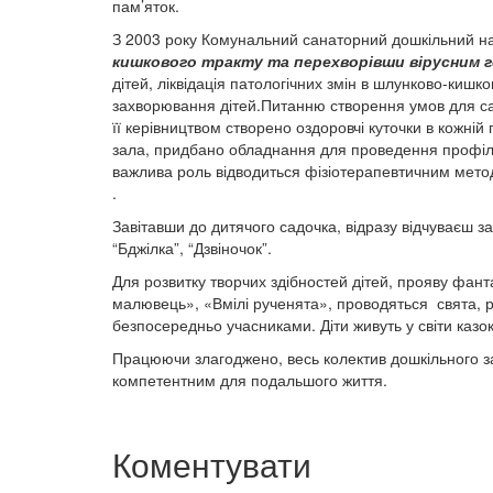
пам’яток.
З 2003 року Комунальний санаторний дошкільний 
кишкового тракту та перехворівши вірусним
дітей, ліквідація патологічних змін в шлунково-кишк
захворювання дітей.Питанню створення умов для сан
її керівництвом створено оздоровчі куточки в кожній
зала, придбано обладнання для проведення профіла
важлива роль відводиться фізіотерапевтичним метода
.
Завітавши до дитячого садочка, відразу відчуваєш за
“Бджілка”, “Дзвіночок”.
Для розвитку творчих здібностей дітей, прояву фант
малювець», «Вмілі рученята», проводяться свята, ро
безпосередньо учасниками. Діти живуть у світи 
Працюючи злагоджено, весь колектив дошкільного з
компетентним для подальшого життя.
Коментувати