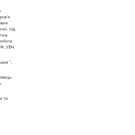
-
ров’я
івня
чої, під
ична
роботи
УФ, УВЧ
шка ”,
лівець-
ь
м та