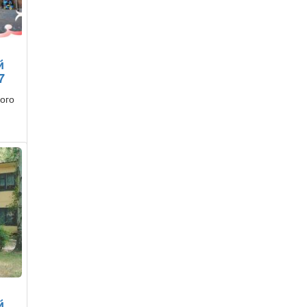
й
7
ного
й