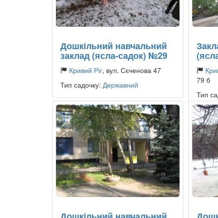
Дошкільний навчальний
Закл
заклад (ясла-садок) №29
(ясл
Кривий Ріг
, вул. Сєченова 47
Кри
79 б
Тип садочку:
Державний
Тип са
Дошкільний навчальний
Дошк