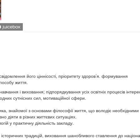
усвідомлення його ціннісості, пріоритету здоров’я. формування
способу життя.
авчання і виховання; підпорядкування усіх освітніх процесів інтер
родних сутнісних сил, мотиваційної сфери.
ка, знайомої з основами філософії життя, що володіє необхідними
но діяти в різних життєвих ситуаціях.
й у практичну діяльність закладу.
– історичних традицій, виховання шанобливого ставлення до націон