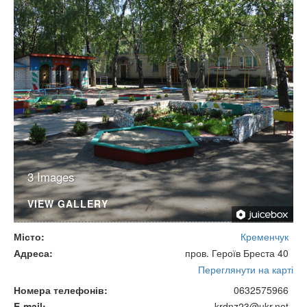
3 Images
VIEW GALLERY
Місто
Кременчук
Адреса
пров. Героїв Бреста 40
Переглянути на карті
Номера телефонів
0632575966
E-mail
krdnz23@ukr.net