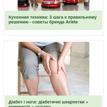
Кухонная техника: 3 шага к правильному
решению - советы бренда Ariete
Діабет і ноги: діабетичні шкарпетки +
компресія + устілки