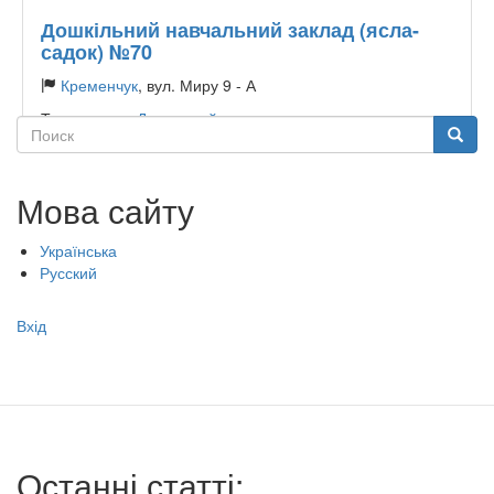
Дошкільний навчальний заклад (ясла-
садок) №70
Кременчук
, вул. Миру 9 - А
Тип садочку:
Державний
Поиск
Поиск
Мова сайту
Українська
Русский
Меню
Вхід
учётной
записи
пользователя
Останні статті: