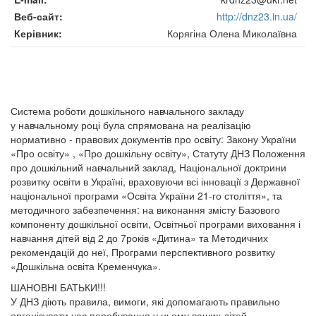
Веб-сайт
http://dnz23.in.ua/
Керівник
Корягіна Олена Миколаївна
Система роботи дошкільного навчального закладу
у навчальному році була спрямована на реалізацію
нормативно - правових документів про освіту: Закону України
«Про освіту» , «Про дошкільну освіту», Статуту ДНЗ Положення
про дошкільний навчальний заклад, Національної доктрини
розвитку освіти в Україні, враховуючи всі інновації з Державної
національної програми «Освіта України 21-го століття», та
методичного забезпечення: на виконання змісту Базового
компоненту дошкільної освіти, Освітньої програми виховання і
навчання дітей від 2 до 7років «Дитина» та Методичних
рекомендацій до неї, Програми перспективного розвитку
«Дошкільна освіта Кременчука».
ШАНОВНІ БАТЬКИ!!!
У ДНЗ діють правила, вимоги, які допомагають правильно
організувати час перебування у ньому ваших дітей.