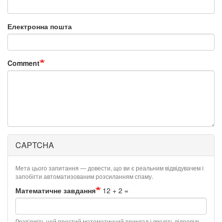
Електронна пошта
Comment
CAPTCHA
Мета цього запитання — довести, що ви є реальним відвідувачем і
запобігти автоматизованим розсиланням спаму.
Математичне завдання
12 + 2 =
Розв’яжіть цей простий математичний приклад і введіть відповідь.