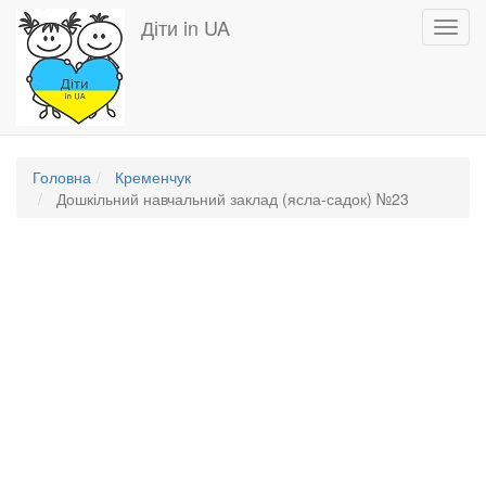
Перейти
Діти in UA
Toggl
до
navig
основного
вмісту
Головна
Кременчук
Дошкільний навчальний заклад (ясла-садок) №23