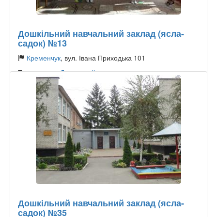
Дошкільний навчальний заклад (ясла-
садок) №13
Кременчук
, вул. Івана Приходька 101
Тип садочку:
Державний
Дошкільний навчальний заклад (ясла-
садок) №35