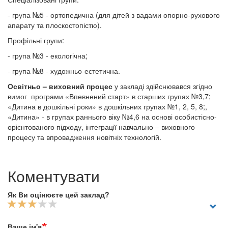
- група №5 - ортопедична (для дітей з вадами опорно-рухового
апарату та плоскостопістю).
Профільні групи:
- група №3 - екологічна;
- група №8 - художньо-естетична.
Освітньо – виховний процес
у закладі здійснювався згідно
вимог програми «Впевнений старт» в старших групах №3,7;
«Дитина в дошкільні роки» в дошкільних групах №1, 2, 5, 8;,
«Дитина» - в групах раннього віку №4,6 на основі особистісно-
орієнтованого підходу, інтеграції навчально – виховного
процесу та впровадження новітніх технологій.
Коментувати
Як Ви оцінюєте цей заклад?
Ваше ім'я