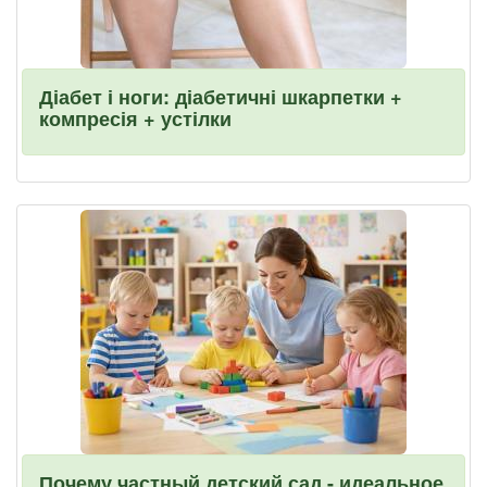
Діабет і ноги: діабетичні шкарпетки +
компресія + устілки
Почему частный детский сад - идеальное