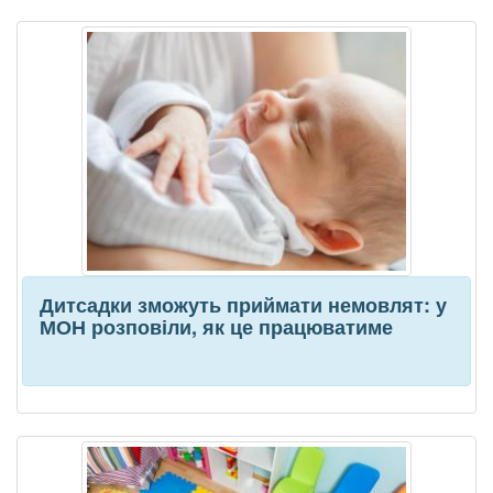
Дитсадки зможуть приймати немовлят: у
МОН розповіли, як це працюватиме