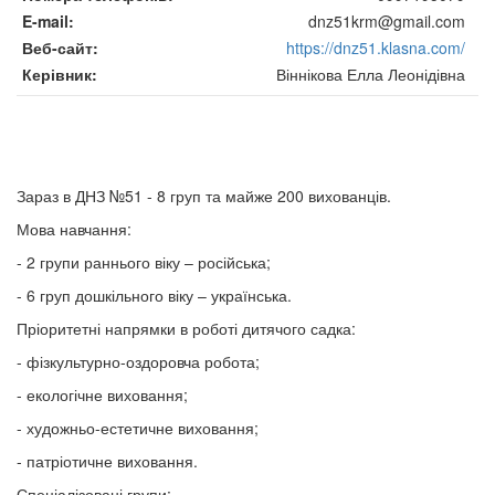
E-mail
dnz51krm@gmail.com
Веб-сайт
https://dnz51.klasna.com/
Керівник
Віннікова Елла Леонідівна
Зараз в ДНЗ №51 - 8 груп та майже 200 вихованців.
Мова навчання:
- 2 групи раннього віку – російська;
- 6 груп дошкільного віку – українська.
Пріоритетні напрямки в роботі дитячого садка:
- фізкультурно-оздоровча робота;
- екологічне виховання;
- художньо-естетичне виховання;
- патріотичне виховання.
Спеціалізовані групи: