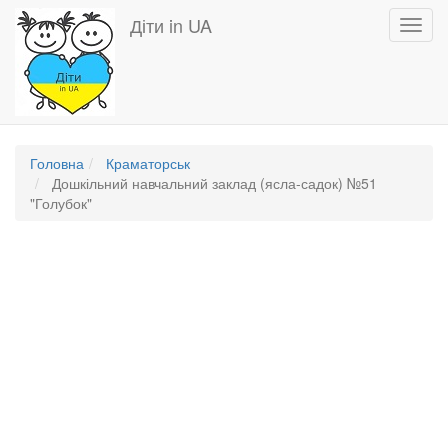
Перейти
Діти in UA
Toggl
до
navig
основного
вмісту
Головна
Краматорськ
Дошкільний навчальний заклад (ясла-садок) №51
"Голубок"