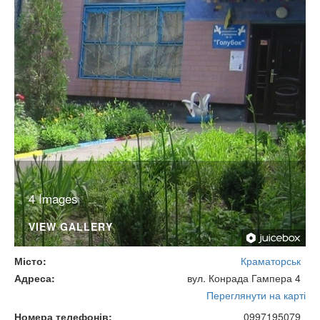
4 Images
VIEW GALLERY
Місто
Краматорськ
Адреса
вул. Конрада Гампера 4
Переглянути на карті
Номера телефонів
0997195079