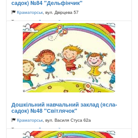
садок) №84 "Дельфінчик"
Краматорськ
, вул. Двірцева 57
Тип садочку:
Державний
Дошкільний навчальний заклад (ясла-
садок) №48 "Світлячок"
Краматорськ
, вул. Василя Стуса 62а
Тип садочку:
Державний