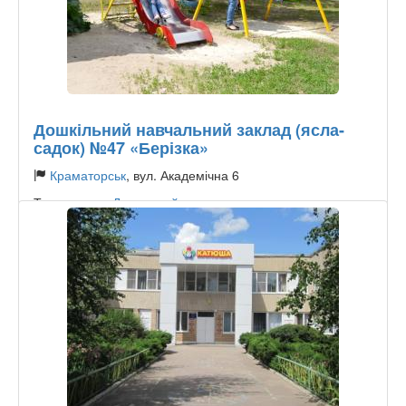
Дошкільний навчальний заклад (ясла-
садок) №47 «Берізка»
Краматорськ
, вул. Академічна 6
Тип садочку:
Державний