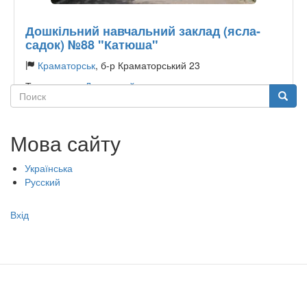
Дошкільний навчальний заклад (ясла-
садок) №88 "Катюша"
Краматорськ
, б-р Краматорський 23
Тип садочку:
Державний
Поиск
Поиск
Мова сайту
Українська
Русский
Меню
Вхід
учётной
записи
пользователя