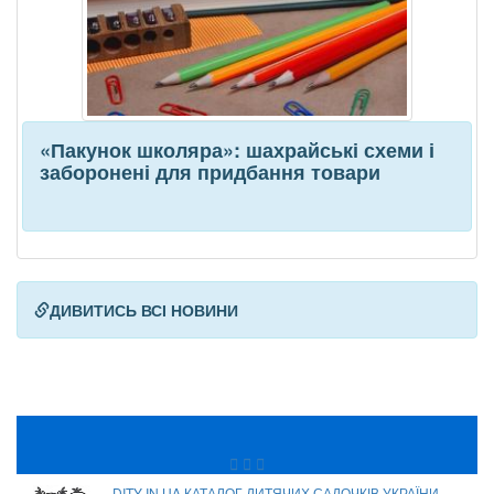
«Пакунок школяра»: шахрайські схеми і
заборонені для придбання товари
ДИВИТИСЬ ВСІ НОВИНИ
DITY IN UA КАТАЛОГ ДИТЯЧИХ САДОЧКІВ УКРАЇНИ