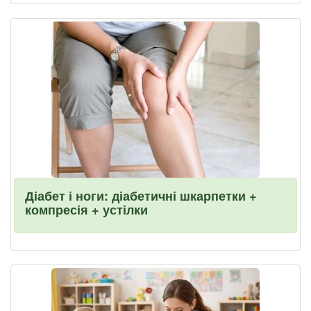
Діабет і ноги: діабетичні шкарпетки +
компресія + устілки