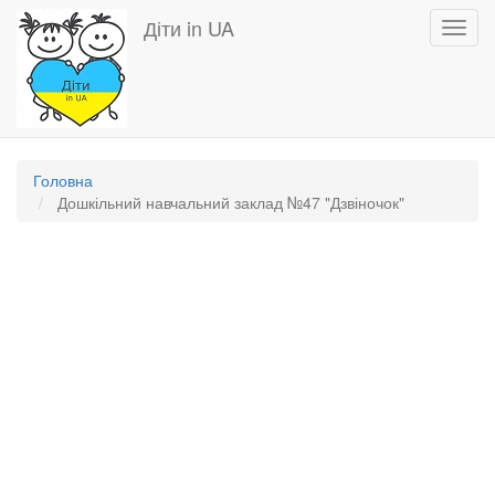
Перейти
Діти in UA
Toggl
до
navig
основного
вмісту
Головна
Дошкільний навчальний заклад №47 "Дзвіночок"