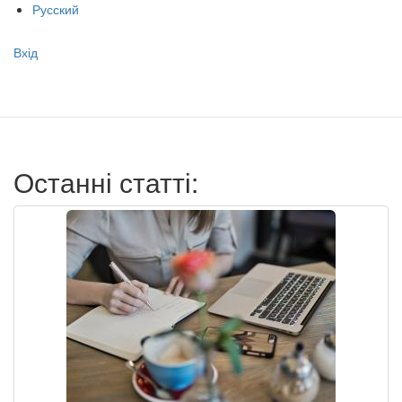
Русский
Меню
Вхід
учётной
записи
пользователя
Останні статті: