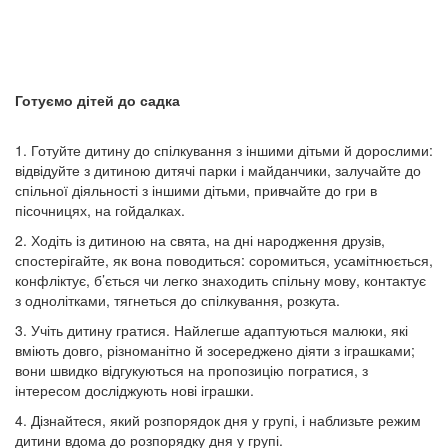
Готуємо дітей до садка
1. Готуйте дитину до спілкування з іншими дітьми й дорослими:
відвідуйте з дитиною дитячі парки і майданчики, залучайте до
спільної діяльності з іншими дітьми, привчайте до гри в
пісочницях, на гойдалках.
2. Ходіть із дитиною на свята, на дні народження друзів,
спостерігайте, як вона поводиться: соромиться, усамітнюється,
конфліктує, б’ється чи легко знаходить спільну мову, контактує
з однолітками, тягнеться до спілкування, розкута.
3. Учіть дитину гратися. Найлегше адаптуються малюки, які
вміють довго, різноманітно й зосереджено діяти з іграшками;
вони швидко відгукуються на пропозицію погратися, з
інтересом досліджують нові іграшки.
4. Дізнайтеся, який розпорядок дня у групі, і наблизьте режим
дитини вдома до розпорядку дня у групі.