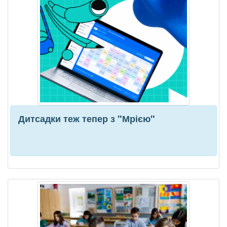
Дитсадки теж тепер з "Мрією"