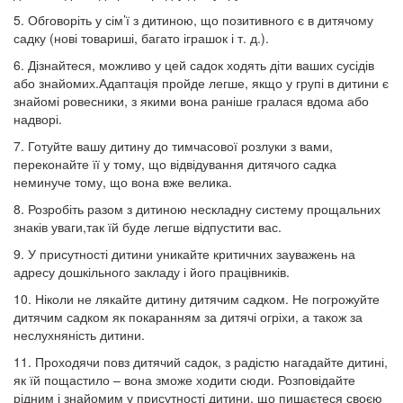
5. Обговоріть у сім’ї з дитиною, що позитивного є в дитячому
садку (нові товариші, багато іграшок і т. д.).
6. Дізнайтеся, можливо у цей садок ходять діти ваших сусідів
або знайомих.Адаптація пройде легше, якщо у групі в дитини є
знайомі ровесники, з якими вона раніше гралася вдома або
надворі.
7. Готуйте вашу дитину до тимчасової розлуки з вами,
переконайте її у тому, що відвідування дитячого садка
неминуче тому, що вона вже велика.
8. Розробіть разом з дитиною нескладну систему прощальних
знаків уваги,так їй буде легше відпустити вас.
9. У присутності дитини уникайте критичних зауважень на
адресу дошкільного закладу і його працівників.
10. Ніколи не лякайте дитину дитячим садком. Не погрожуйте
дитячим садком як покаранням за дитячі огріхи, а також за
неслухняність дитини.
11. Проходячи повз дитячий садок, з радістю нагадайте дитині,
як їй пощастило – вона зможе ходити сюди. Розповідайте
рідним і знайомим у присутності дитини, що пишаєтеся своєю