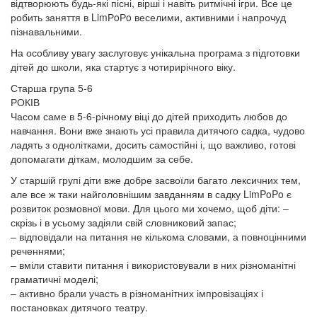
відтворюють будь-які пісні, вірші і навіть ритмічні ігри. Все це
робить заняття в LimРoРo веселими, активними і напрочуд
пізнавальними.
На особливу увагу заслуговує унікальна програма з підготовки
дітей до школи, яка стартує з чотирирічного віку.
Старша група 5-6
РОКІВ
Часом саме в 5-6-річному віці до дітей приходить любов до
навчання. Вони вже знають усі правила дитячого садка, чудово
ладять з однолітками, досить самостійні і, що важливо, готові
допомагати діткам, молодшим за себе.
У старшій групі діти вже добре засвоїли багато лексичних тем,
але все ж таки найголовнішим завданням в садку LimPoPo є
розвиток розмовної мови. Для цього ми хочемо, щоб діти: –
скрізь і в усьому задіяли свій словниковий запас;
– відповідали на питання не кількома словами, а повноцінними
реченнями;
– вміли ставити питання і використовували в них різноманітні
граматичні моделі;
– активно брали участь в різноманітних імпровізаціях і
постановках дитячого театру.