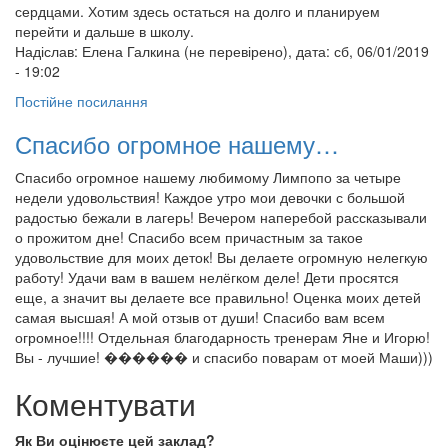
сердцами. Хотим здесь остаться на долго и планируем
перейти и дальше в школу.
Надіслав:
Елена Галкина (не перевірено)
, дата: сб, 06/01/2019
- 19:02
Постійне посилання
Спасибо огромное нашему…
Спасибо огромное нашему любимому Лимпопо за четыре
недели удовольствия! Каждое утро мои девочки с большой
радостью бежали в лагерь! Вечером наперебой рассказывали
о прожитом дне! Спасибо всем причастным за такое
удовольствие для моих деток! Вы делаете огромную нелегкую
работу! Удачи вам в вашем нелёгком деле! Дети просятся
еще, а значит вы делаете все правильно! Оценка моих детей
самая высшая! А мой отзыв от души! Спасибо вам всем
огромное!!!! Отдельная благодарность тренерам Яне и Игорю!
Вы - лучшие! ������ и спасибо поварам от моей Маши)))
Коментувати
Як Ви оцінюєте цей заклад?