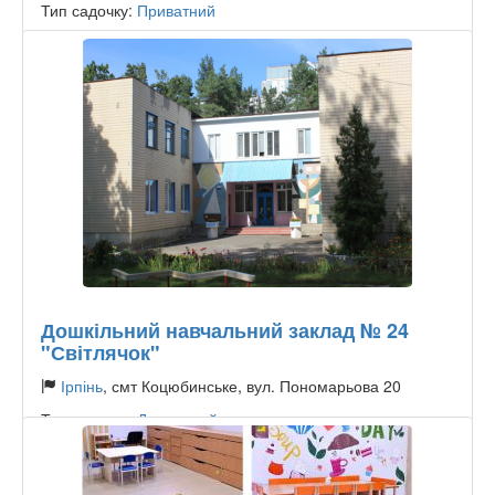
Тип садочку:
Приватний
Дошкільний навчальний заклад № 24
"Світлячок"
Ірпінь
, смт Коцюбинське, вул. Пономарьова 20
Тип садочку:
Державний