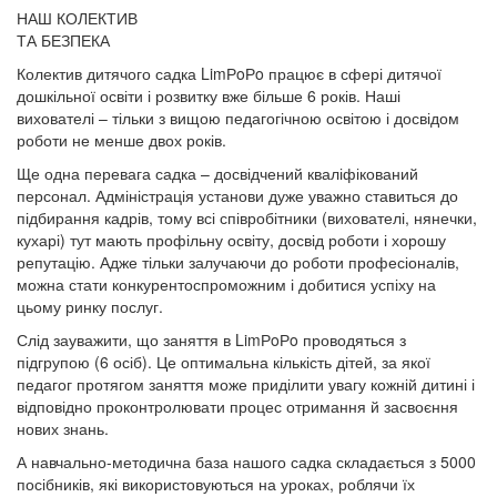
НАШ КОЛЕКТИВ
ТА БЕЗПЕКА
Колектив дитячого садка LimРoРo працює в сфері дитячої
дошкільної освіти і розвитку вже більше 6 років. Наші
вихователі – тільки з вищою педагогічною освітою і досвідом
роботи не менше двох років.
Ще одна перевага садка – досвідчений кваліфікований
персонал. Адміністрація установи дуже уважно ставиться до
підбирання кадрів, тому всі співробітники (вихователі, нянечки,
кухарі) тут мають профільну освіту, досвід роботи і хорошу
репутацію. Адже тільки залучаючи до роботи професіоналів,
можна стати конкурентоспроможним і добитися успіху на
цьому ринку послуг.
Слід зауважити, що заняття в LimРoРo проводяться з
підгрупою (6 осіб). Це оптимальна кількість дітей, за якої
педагог протягом заняття може приділити увагу кожній дитині і
відповідно проконтролювати процес отримання й засвоєння
нових знань.
А навчально-методична база нашого садка складається з 5000
посібників, які використовуються на уроках, роблячи їх