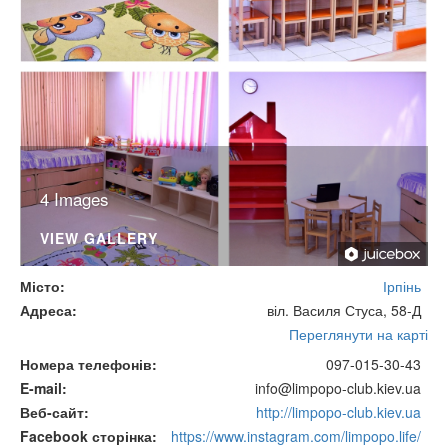
4 Images
VIEW GALLERY
Місто
Ірпінь
Адреса
віл. Василя Стуса, 58-Д
Переглянути на карті
Номера телефонів
097-015-30-43
E-mail
info@limpopo-club.kiev.ua
Веб-сайт
http://limpopo-club.kiev.ua
Facebook сторінка
https://www.instagram.com/limpopo.life/