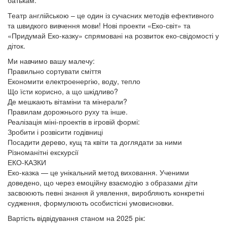
батькам.
Театр англійською – це один із сучасних методів ефективного
та швидкого вивчення мови! Нові проекти «Еко-світ» та
«Придумай Еко-казку» спрямовані на розвиток еко-свідомості у
діток.
Ми навчимо вашу малечу:
Правильно сортувати сміття
Економити електроенергію, воду, тепло
Що їсти корисно, а що шкідливо?
Де мешкають вітаміни та мінерали?
Правилам дорожнього руху та інше.
Реалізація міні-проектів в ігровій формі:
Зробити і розвісити годівниці
Посадити дерево, кущ та квіти та доглядати за ними
Різноманітні екскурсії
ЕКО-КАЗКИ
Еко-казка — це унікальний метод виховання. Ученими
доведено, що через емоційну взаємодію з образами діти
засвоюють певні знання й уявлення, виробляють конкретні
судження, формулюють особистісні умовисновки.
Вартість відвідування станом на 2025 рік: