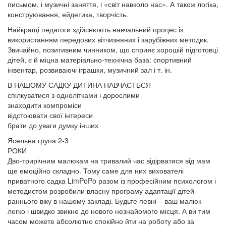
письмом, і музичні заняття, і «світ навколо нас». А також логіка,
конструювання, ейдетика, творчість.
Найкращі педагоги здійснюють навчальний процес із
використанням передових вітчизняних і зарубіжних методик.
Звичайно, позитивним чинником, що сприяє хорошій підготовці
дітей, є й міцна матеріально-технічна база: спортивний
інвентар, розвиваючі іграшки, музичний зал і т. ін.
В НАШОМУ САДКУ ДИТИНА НАВЧАЄТЬСЯ
спілкуватися з однолітками і дорослими
знаходити компроміси
відстоювати свої інтереси
брати до уваги думку інших
Ясельна група 2-3
РОКИ
Дво-трирічним малюкам на тривалий час відірватися від мам
ще емоційно складно. Тому саме для них вихователі
приватного садка LimPoPo разом із професійним психологом і
методистом розробили власну програму адаптації дітей
раннього віку в нашому закладі. Будьте певні – ваш малюк
легко і швидко звикне до нового незнайомого місця. А ви тим
часом можете абсолютно спокійно йти на роботу або за