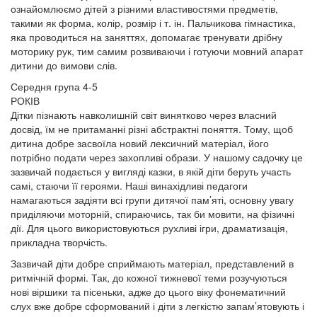
ознайомлюємо дітей з різними властивостями предметів,
такими як форма, колір, розмір і т. ін. Пальчикова гімнастика,
яка проводиться на заняттях, допомагає тренувати дрібну
моторику рук, тим самим розвиваючи і готуючи мовний апарат
дитини до вимови слів.
Середня група 4-5
РОКІВ
Дітки пізнають навколишній світ винятково через власний
досвід, їм не притаманні різні абстрактні поняття. Тому, щоб
дитина добре засвоїла новий лексичний матеріал, його
потрібно подати через захопливі образи. У нашому садочку це
зазвичай подається у вигляді казки, в якій діти беруть участь
самі, стаючи її героями. Наші винахідливі педагоги
намагаються задіяти всі групи дитячої пам’яті, основну увагу
приділяючи моторній, спираючись, так би мовити, на фізичні
дії. Для цього використовуються рухливі ігри, драматизація,
прикладна творчість.
Зазвичай діти добре сприймають матеріал, представлений в
ритмічній формі. Так, до кожної тижневої теми розучуються
нові віршики та пісеньки, адже до цього віку фонематичний
слух вже добре сформований і діти з легкістю запам’ятовують і