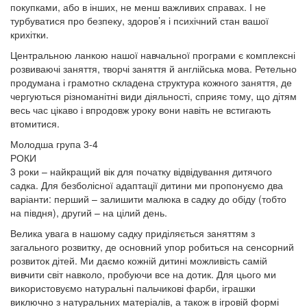
покупками, або в інших, не менш важливих справах. І не
турбуватися про безпеку, здоров’я і психічний стан вашої
крихітки.
Центральною ланкою нашої навчальної програми є комплексні
розвиваючі заняття, творчі заняття й англійська мова. Ретельно
продумана і грамотно складена структура кожного заняття, де
чергуються різноманітні види діяльності, сприяє тому, що дітям
весь час цікаво і впродовж уроку вони навіть не встигають
втомитися.
Молодша група 3-4
РОКИ
3 роки – найкращий вік для початку відвідування дитячого
садка. Для безболісної адаптації дитини ми пропонуємо два
варіанти: перший – залишити малюка в садку до обіду (тобто
на півдня), другий – на цілий день.
Велика увага в нашому садку приділяється заняттям з
загального розвитку, де основний упор робиться на сенсорний
розвиток дітей. Ми даємо кожній дитині можливість самій
вивчити світ навколо, пробуючи все на дотик. Для цього ми
використовуємо натуральні пальчикові фарби, іграшки
виключно з натуральних матеріалів, а також в ігровій формі