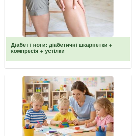
Діабет і ноги: діабетичні шкарпетки +
компресія + устілки