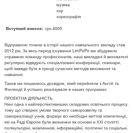
музика
хор
хореографія
Вступний внесок
грн.4000
Відправною точкою в історії нашого навчального закладу став
2012 рік. За весь період існування LimPoPo ми збудували
справжню команду професіоналів, наші викладачі й вихователі
регулярно відвідують спеціалізовані конференції, семінари,
щоб завжди бути в тренді сучасних методів виховання та
навчання.
Також ми пишаємось досвідом, який перейняли з Англії та
Фінляндії й успішно реалізували в наших програмах:
ПРОЕКТНА ДІЯЛЬНІСТЬ
Нині одна з найперспективніших складових освітнього процесу,
тому що створює умови творчого саморозвитку та
самореалізації учнів, формує всі необхідні життєві компетенції,
які на Раді Європи були визначені як основні в ХХІ столітті:
полікультурні, мовленнєві, інформаційні, політичні та соціальні.