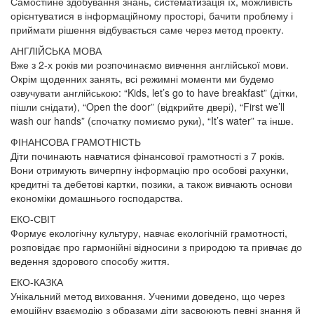
Самостійне здобування знань, систематизація їх, можливість
орієнтуватися в інформаційному просторі, бачити проблему і
приймати рішення відбувається саме через метод проекту.
АНГЛІЙСЬКА МОВА
Вже з 2-х років ми розпочинаємо вивчення англійської мови.
Окрім щоденних занять, всі режимні моменти ми будемо
озвучувати англійською: “Kids, let’s go to have breakfast” (дітки,
пішли снідати), “Open the door” (відкрийте двері), “First we’ll
wash our hands” (спочатку помиємо руки), “It’s water” та інше.
ФІНАНСОВА ГРАМОТНІСТЬ
Діти починають навчатися фінансової грамотності з 7 років.
Вони отримують вичерпну інформацію про особові рахунки,
кредитні та дебетові картки, позики, а також вивчають основи
економіки домашнього господарства.
ЕКО-СВІТ
Формує екологічну культуру, навчає екологічній грамотності,
розповідає про гармонійні відносини з природою та привчає до
ведення здорового способу життя.
ЕКО-КАЗКА
Унікальний метод виховання. Ученими доведено, що через
емоційну взаємодію з образами діти засвоюють певні знання й