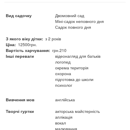
Вид садочку
Двомовний сад
Міні-садок неповного дня
Садок повного дня
З якого віку дітки
з 2 років
Ціна
12500грн.
Вартість харчування
грн.210
Інші переваги
відеонагляд для батьків
логопед
окрема територія
охорона
підготовка до школи
психолог
Вивчення мов
англійська
Творчі гуртки
акторська майстерність
аплікація
вокал
малювання