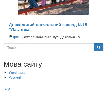
Дошкільний навчальний заклад №18
"Ластівка"
Ірпінь
, смт Коцюбинське, вул. Доківська 18
Тип садочку:
Державний
Поиск
Поиск
Мова сайту
Українська
Русский
Меню
Вхід
учётной
записи