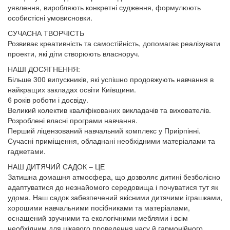
уявлення, виробляють конкретні судження, формулюють
особистісні умовисновки.
СУЧАСНА ТВОРЧІСТЬ
Розвиває креативність та самостійність, допомагає реалізувати
проекти, які діти створюють власноруч.
НАШІ ДОСЯГНЕННЯ:
Більше 300 випускників, які успішно продовжують навчання в
найкращих закладах освіти Київщини.
6 років роботи і досвіду.
Великий колектив кваліфікованих викладачів та вихователів.
Розроблені власні програми навчання.
Перший ліцензований навчальний комплекс у Приірпінні.
Сучасні приміщення, обладнані необхідними матеріалами та
гаджетами.
НАШ ДИТЯЧИЙ САДОК – ЦЕ
Затишна домашня атмосфера, що дозволяє дитині безболісно
адаптуватися до незнайомого середовища і почуватися тут як
удома. Наш садок забезпечений якісними дитячими іграшками,
хорошими навчальними посібниками та матеріалами,
оснащений зручними та екологічними меблями і всім
необхідним для цікавого проведення часу й гармонійного