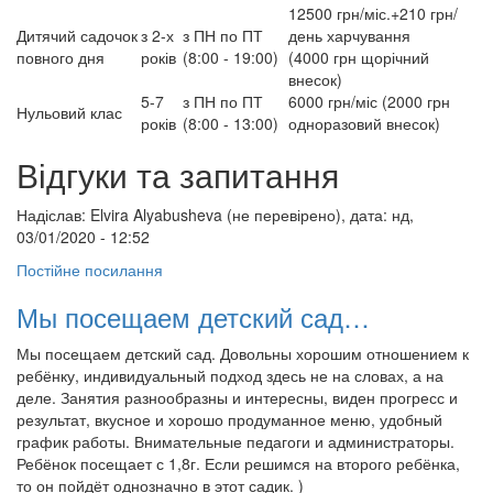
12500 грн/міс.+210 грн/
Дитячий садочок
з 2-х
з ПН по ПТ
день харчування
повного дня
років
(8:00 - 19:00)
(4000 грн щорічний
внесок)
5-7
з ПН по ПТ
6000 грн/міс (2000 грн
Нульовий клас
років
(8:00 - 13:00)
одноразовий внесок)
Відгуки та запитання
Надіслав:
Elvira Alyabusheva (не перевірено)
, дата: нд,
03/01/2020 - 12:52
Постійне посилання
Мы посещаем детский сад…
Мы посещаем детский сад. Довольны хорошим отношением к
ребёнку, индивидуальный подход здесь не на словах, а на
деле. Занятия разнообразны и интересны, виден прогресс и
результат, вкусное и хорошо продуманное меню, удобный
график работы. Внимательные педагоги и администраторы.
Ребёнок посещает с 1,8г. Если решимся на второго ребёнка,
то он пойдёт однозначно в этот садик. )