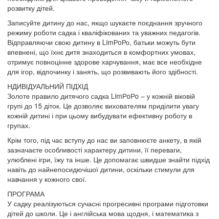
розвитку дітей.
Записуйте дитину до нас, якщо шукаєте поєднання зручного
режиму роботи садка і кваліфікованих та уважних педагогів.
Відправляючи свою дитину в LimРoРо, батьки можуть бути
впевнені, що їхнє дитя знаходиться в комфортних умовах,
отримує повноцінне здорове харчування, має все необхідне
для ігор, відпочинку і занять, що розвивають його здібності.
НДИВІДУАЛЬНИЙ ПІДХІД
Золоте правило дитячого садка LimРoРo – у кожній віковій
групі до 15 діток. Це дозволяє вихователям приділити увагу
кожній дитині і при цьому вибудувати ефективну роботу в
групах.
Крім того, під час вступу до нас ви заповнюєте анкету, в якій
зазначаєте особливості характеру дитини, її переваги,
улюблені ігри, їжу та інше. Це допомагає швидше знайти підхід
навіть до найнепосидючішої дитини, оскільки стимули для
навчання у кожного свої.
ПРОГРАМА
У садку реалізуються сучасні прогресивні програми підготовки
дітей до школи. Це і англійська мова щодня, і математика з