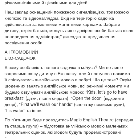
різноманітнішими й цікавішими для дітей.
Наш заклад оснащений пожежною сигналізацією, тривожною
кнопкою та відеонаглядом. Вхід на територію садочка
здійснюється за іменними магнітними картками. Забрати
дитину, окрім батьків, можуть лише довірені особи батьків після
попередження адміністрації дитсадка та пред’явлення
посвідчення особи.
АНГЛОМОВНИЙ
ЕКО-САДОЧОК
В чому особливість нашого садочка в м.Буча? Ми не лише
запросимо вашу дитину в Еко-казку, але й поступово навчимо
її спілкуватись англійською мовою в побуті. Що це таке? Окрім
щоденних занять з англійської мови, всі режимні моменти ми
будемо озвучувати англійською мовою: “Kids, let’s go to have
breakfast” (дітки, пішли снідати), “Open the door” (відкрийте
двері), “First we’ll wash our hands” (спочатку помиємо руки),
“It’s water” та інше.
По п’ятницях буде проводитись Magic English Theatre (середня
та старша групи) – підготовка англійською мовою маленьких
театральних сценок, які згодом будуть продемонстровані