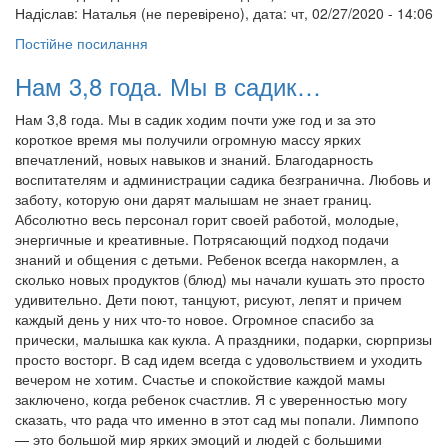
Надіслав:
Наталья (не перевірено)
, дата: чт, 02/27/2020 - 14:06
Постійне посилання
Нам 3,8 года. Мы в садик…
Нам 3,8 года. Мы в садик ходим почти уже год и за это
короткое время мы получили огромную массу ярких
впечатлений, новых навыков и знаний. Благодарность
воспитателям и администрации садика безгранична. Любовь и
заботу, которую они дарят малышам не знает границ.
Абсолютно весь персонал горит своей работой, молодые,
энергичные и креативные. Потрясающий подход подачи
знаний и общения с детьми. Ребенок всегда накормлен, а
сколько новых продуктов (блюд) мы начали кушать это просто
удивительно. Дети поют, танцуют, рисуют, лепят и причем
каждый день у них что-то новое. Огромное спасибо за
прически, малышка как кукла. А праздники, подарки, сюрпризы
просто восторг. В сад идем всегда с удовольствием и уходить
вечером не хотим. Счастье и спокойствие каждой мамы
заключено, когда ребенок счастлив. Я с уверенностью могу
сказать, что рада что именно в этот сад мы попали. Лимпопо
— это большой мир ярких эмоций и людей с большими