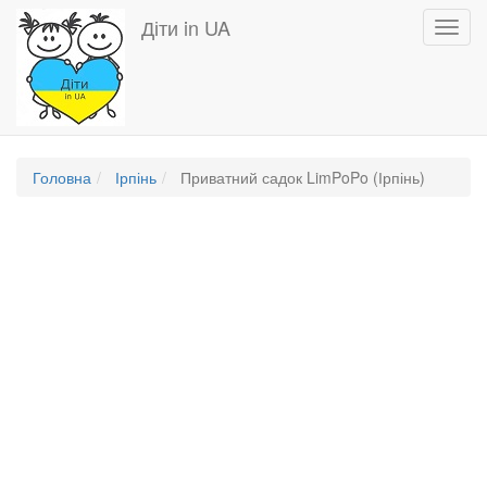
Перейти
Діти in UA
Toggl
до
navig
основного
вмісту
Головна
Ірпінь
Приватний садок LimPoPo (Ірпінь)