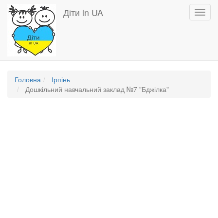
Перейти
Діти in UA
Toggl
до
navig
основного
вмісту
Головна
Ірпінь
Дошкільний навчальний заклад №7 "Бджілка"