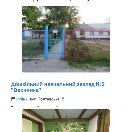
Дошкільний навчальний заклад №2
"Веснянка"
Ірпінь
, вул Полтавська, 5
Тип садочку:
Державний