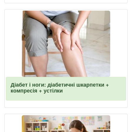
Діабет і ноги: діабетичні шкарпетки +
компресія + устілки