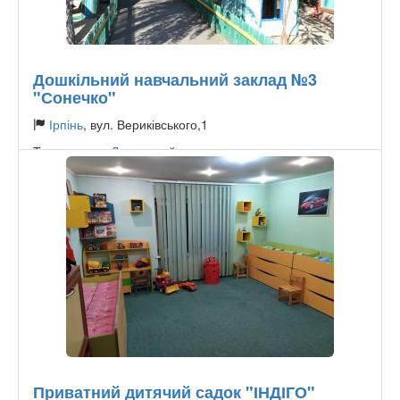
Дошкільний навчальний заклад №3
"Сонечко"
Ірпінь
, вул. Вериківського,1
Тип садочку:
Державний
Приватний дитячий садок "ІНДІГО"