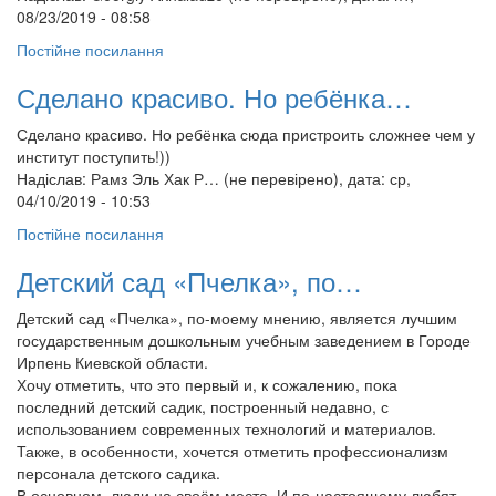
08/23/2019 - 08:58
Постійне посилання
Сделано красиво. Но ребёнка…
Сделано красиво. Но ребёнка сюда пристроить сложнее чем у
институт поступить!))
Надіслав:
Рамз Эль Хак Р… (не перевірено)
, дата: ср,
04/10/2019 - 10:53
Постійне посилання
Детский сад «Пчелка», по…
Детский сад «Пчелка», по-моему мнению, является лучшим
государственным дошкольным учебным заведением в Городе
Ирпень Киевской области.
Хочу отметить, что это первый и, к сожалению, пока
последний детский садик, построенный недавно, с
использованием современных технологий и материалов.
Также, в особенности, хочется отметить профессионализм
персонала детского садика.
В основном, люди на своём месте. И по-настоящему любят