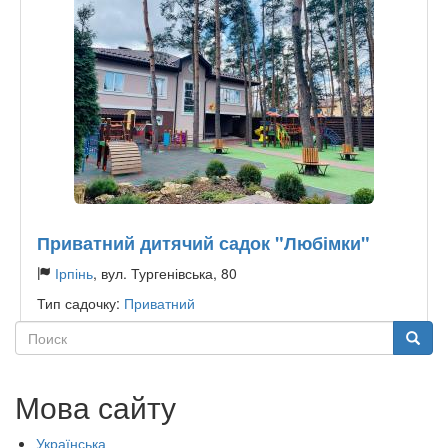
Приватний дитячий садок "Любімки"
Ірпінь
, вул. Тургенівська, 80
Тип садочку:
Приватний
Поиск
Поиск
Мова сайту
Українська