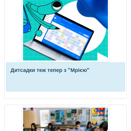
Дитсадки теж тепер з "Мрією"