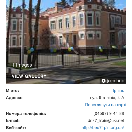
1 Images
VIEW GALLERY
Місто
Ірпінь
Адреса
вул. 9-а лінія, 4-А
Переглянути на карті
Номера телефонів
(04597) 9-44-88
E-mail
dnz7_irpin@ukr.net
Веб-сайт
http://bee7irpin.org.ua/