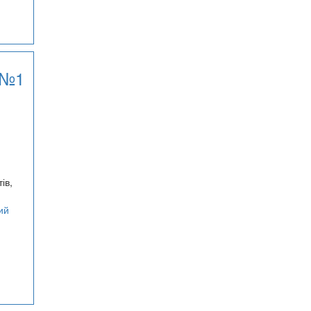
 №1
ів,
ий