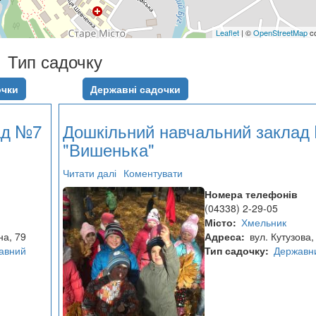
Leaflet
| ©
OpenStreetMap
co
Тип садочку
очки
Державні садочки
ад №7
Дошкільний навчальний заклад
"Вишенька"
Читати далі
про
Коментувати
Дошкільний
Номера телефонів
навчальний
(04338) 2-29-05
заклад
Місто
Хмельник
№5
на, 79
Адреса
вул. Кутузова,
"Вишенька"
авний
Тип садочку
Державн