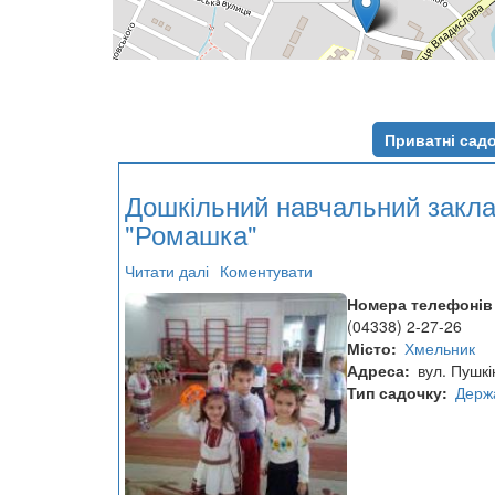
Приватні сад
Дошкільний навчальний закл
"Ромашка"
Читати далі
про
Коментувати
Дошкільний
Номера телефонів
навчальний
(04338) 2-27-26
заклад
Місто
Хмельник
№7
Адреса
вул. Пушкі
"Ромашка"
Тип садочку
Держ