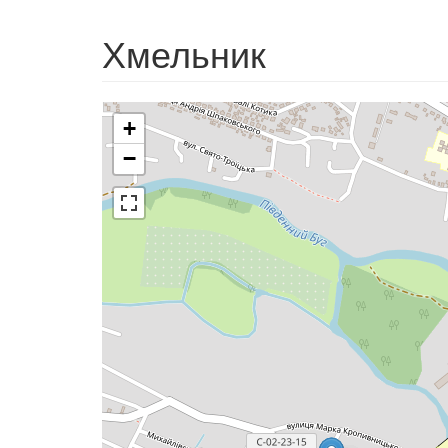
Хмельник
+
−