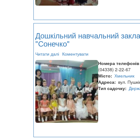
Дошкільний навчальний закл
"Сонечко"
Читати далі
про
Коментувати
Дошкільний
Номера телефонів
навчальний
(04338) 2-22-67
заклад
Місто
Хмельник
№3
Адреса
вул. Пушкі
"Сонечко"
Тип садочку
Держ