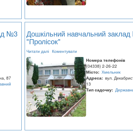
ад №3
Дошкільний навчальний заклад
"Пролісок"
Читати далі
про
Коментувати
Дошкільний
Номера телефонів
навчальний
(04338) 2-26-22
заклад
Місто
Хмельник
№1
на, 87
Адреса
вул. Декабрист
"Пролісок"
авний
13
Тип садочку
Державн