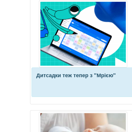
Дитсадки теж тепер з "Мрією"