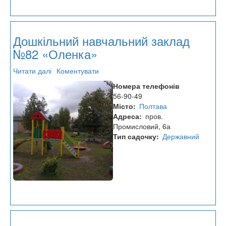
Дошкільний навчальний заклад
№82 «Оленка»
Читати далі
про
Коментувати
Дошкільний
Номера телефонів
навчальний
56-90-49
заклад
Місто
Полтава
№82
Адреса
пров.
«Оленка»
Промисловий, 6а
Тип садочку
Державний