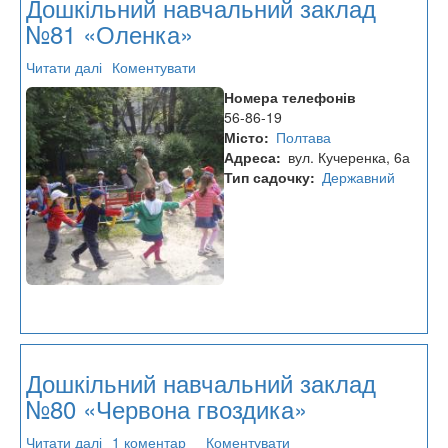
Дошкільний навчальний заклад
№81 «Оленка»
Читати далі
про
Коментувати
Дошкільний
Номера телефонів
навчальний
56-86-19
заклад
Місто
Полтава
№81
Адреса
вул. Кучеренка, 6а
«Оленка»
Тип садочку
Державний
Дошкільний навчальний заклад
№80 «Червона гвоздика»
Читати далі
про
1 коментар
Коментувати