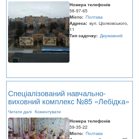
Спеціалізований
Номера телефонів
навчально-
58-97-65
виховний
Місто
Полтава
комплекс
Адреса
вул. Ціолковського,
№86
11
Тип садочку
Державний
Спеціалізований навчально-
виховний комплекс №85 «Лебідка»
Читати далі
про
Коментувати
Спеціалізований
Номера телефонів
навчально-
59-35-22
виховний
Місто
Полтава
комплекс