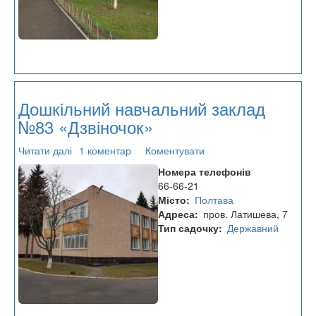
Дошкільний навчальний заклад
№83 «Дзвіночок»
Читати далі
про
1 коментар
Коментувати
Дошкільний
Номера телефонів
навчальний
66-66-21
заклад
Місто
Полтава
№83
Адреса
пров. Латишева, 7
«Дзвіночок»
Тип садочку
Державний