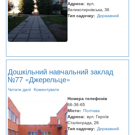
№78
Адреса
вул.
«Пізнайко»
Великотирнівська, 36
Тип садочку
Державний
Дошкільний навчальний заклад
№77 «Джерельце»
Читати далі
про
Коментувати
Дошкільний
Номера телефонів
навчальний
66-36-65
заклад
Місто
Полтава
№77
Адреса
вул. Героїв
«Джерельце»
Сталінграда, 26
Тип садочку
Державний