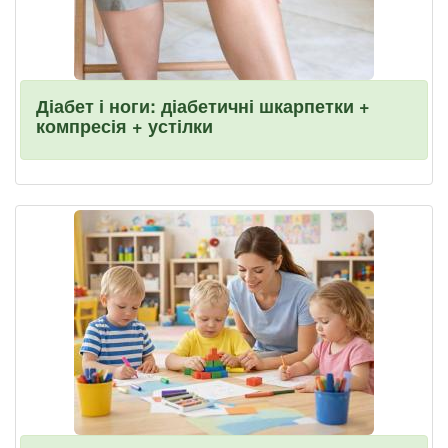
Діабет і ноги: діабетичні шкарпетки +
компресія + устілки