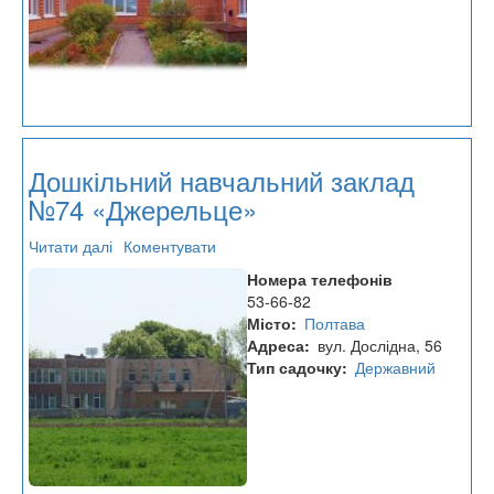
Дошкільний навчальний заклад
№74 «Джерельце»
Читати далі
про
Коментувати
Дошкільний
Номера телефонів
навчальний
53-66-82
заклад
Місто
Полтава
№74
Адреса
вул. Дослідна, 56
«Джерельце»
Тип садочку
Державний