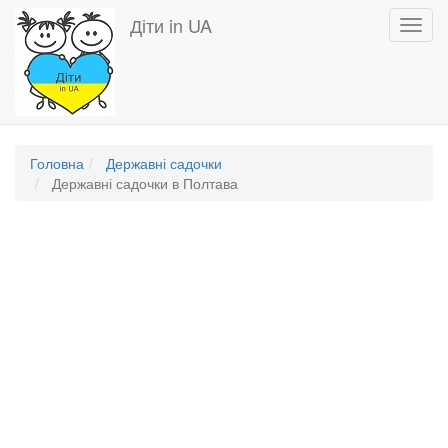
Перейти
Діти in UA
Toggl
до
navig
основного
вмісту
Головна
Державні садочки
Державні садочки в Полтава