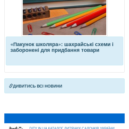
«Пакунок школяра»: шахрайські схеми і
заборонені для придбання товари
ДИВИТИСЬ ВСІ НОВИНИ
DITY IN UA КАТАЛОГ ДИТЯЧИХ САДОЧКІВ УКРАЇНИ