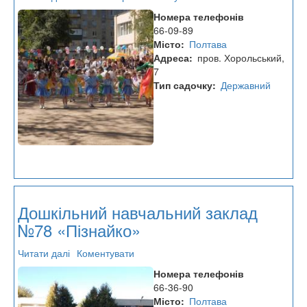
Дошкільний
Номера телефонів
навчальний
66-09-89
заклад
Місто
Полтава
№80
Адреса
пров. Хорольський,
«Червона
7
гвоздика»
Тип садочку
Державний
Дошкільний навчальний заклад
№78 «Пізнайко»
Читати далі
про
Коментувати
Дошкільний
Номера телефонів
навчальний
66-36-90
заклад
Місто
Полтава