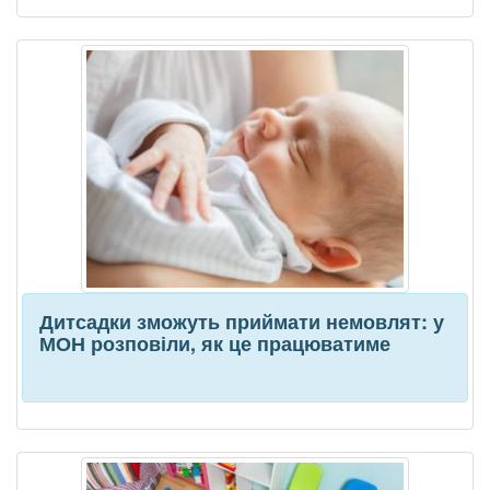
Дитсадки зможуть приймати немовлят: у
МОН розповіли, як це працюватиме