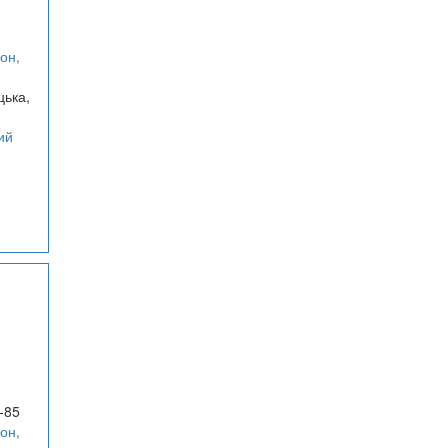
он,
цька,
ий
-85
он,