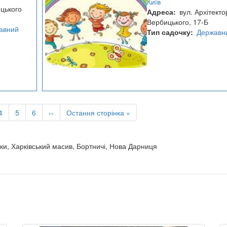
Київ
садок)
ицького
Адреса
вул. Архітекто
№773
Вербицького, 17-Б
авний
Тип садочку
Державн
Page
4
Page
5
Page
6
Наступна
››
Остання
Остання сторінка »
сторінка
сторінка
ки, Харківський масив, Бортничі, Нова Дарниця