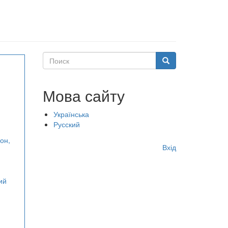
Поиск
Поиск
Мова сайту
Українська
Русский
Меню
он,
Вхід
учётной
записи
ий
пользователя