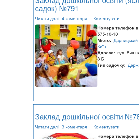
садок) №791
Читати далі
про
4 коментаря
Коментувати
Заклад
Номера телефонів
дошкільної
575-10-10
освіти
Місто
Дарницький 
(ясла-
Київ
садок)
Адреса
вул. Вишня
№791
8 Б
Тип садочку
Держ
Заклад дошкільної освіти №7
Читати далі
про
3 коментаря
Коментувати
Заклад
Номера телефонів