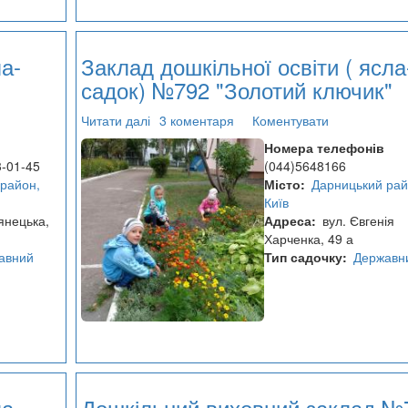
а-
Заклад дошкільної освіти ( ясла
садок) №792 "Золотий ключик"
Читати далі
про
3 коментаря
Коментувати
Заклад
Номера телефонів
дошкільної
3-01-45
(044)5648166
освіти
район,
Місто
Дарницький рай
(
Київ
ясла-
янецька,
Адреса
вул. Євгенія
садок)
Харченка, 49 а
№792
авний
Тип садочку
Державн
"Золотий
ключик"
а-
Дошкільний виховний заклад №