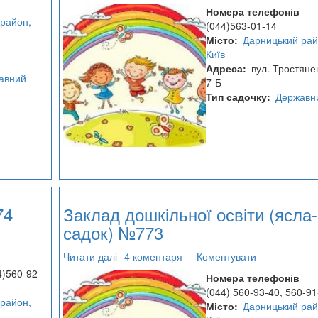
Заклад
Номера телефонів
дошкільної
район,
(044)563-01-14
освіти
Місто
Дарницький рай
(ясла-
Київ
садок)
Адреса
вул. Тростяне
№779
авний
7-Б
Тип садочку
Державн
74
Заклад дошкільної освіти (ясла-
садок) №773
Читати далі
про
4 коментаря
Коментувати
Заклад
4)560-92-
Номера телефонів
дошкільної
(044) 560-93-40, 560-91
освіти
район,
Місто
Дарницький рай
(ясла-