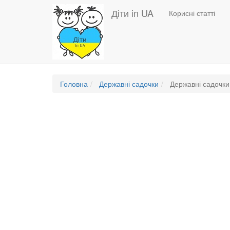
Основная
Перейти
Діти in UA
Корисні статті
до
навигация
основного
вмісту
Головна
Державні садочки
Державні садочки