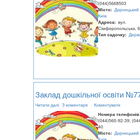
дошкільної
(044)5668503
освіти
Місто
Дарницький 
№787
Київ
Адреса
вул.
Сімферопольська, 6
Тип садочку
Держ
Заклад дошкільної освіти №7
Читати далі
про
3 коментаря
Коментувати
Заклад
Номера телефонів
дошкільної
(044)560-92-39; (04
освіти
40
№774
Місто
Дарницький 
Київ