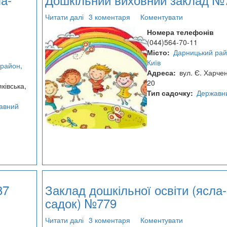
Читати далі
про
3 коментаря
Коментувати
Дошкільний
Номера телефонів
виховний
(044)564-70-11
заклад
Місто
Дарницький рай
№790
Київ
район,
Адреса
вул. Є. Харчен
20
ківська,
Тип садочку
Державн
авний
87
Заклад дошкільної освіти (ясла-
садок) №779
Читати далі
про
3 коментаря
Коментувати