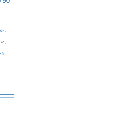
он,
ка,
ий