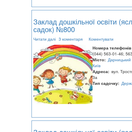
Заклад дошкільної освіти (ясл
садок) №800
Читати далі
про
3 коментаря
Коментувати
Заклад
Номера телефонів
дошкільної
(044) 563-01-46; 56
освіти
Місто
Дарницький 
(ясла-
Київ
садок)
Адреса
вул. Трост
№800
3а
Тип садочку
Держ
Заклад дошкільної освіти (ясл