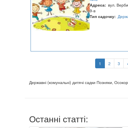
Адреса
вул. Верб
9-в
Тип садочку
Держ
Розбивка
на
Поточна
1
Page
2
Page
3
сторінки
сторінка
Державні (комунальні) дитячі садки Позняки, Осокор
Останні статті: