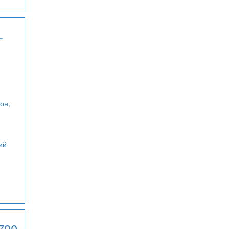
-
он,
ий
790