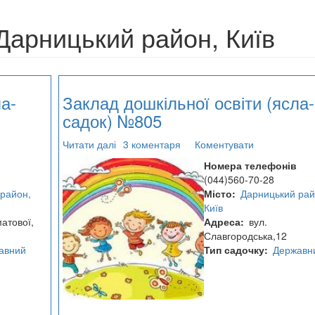
Дарницький район, Київ
а-
Заклад дошкільної освіти (ясла-
садок) №805
Читати далі
про
3 коментаря
Коментувати
Заклад
Номера телефонів
дошкільної
(044)560-70-28
освіти
район,
Місто
Дарницький рай
(ясла-
Київ
садок)
матової,
Адреса
вул.
№805
Славгородська,12
авний
Тип садочку
Державн