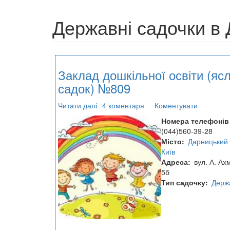
Державні садочки в 
Заклад дошкільної освіти (ясл
садок) №809
Читати далі
про
4 коментаря
Коментувати
Заклад
Номера телефонів
дошкільної
(044)560-39-28
освіти
Місто
Дарницький 
(ясла-
Київ
садок)
Адреса
вул. А. Ах
№809
5б
Тип садочку
Держ