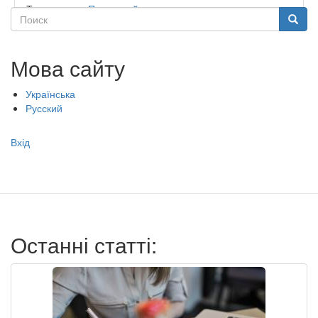
Тип садочку:
Приватний
Поиск
Поиск
Мова сайту
Українська
Русский
Меню
Вхід
учётной
записи
пользователя
Останні статті: