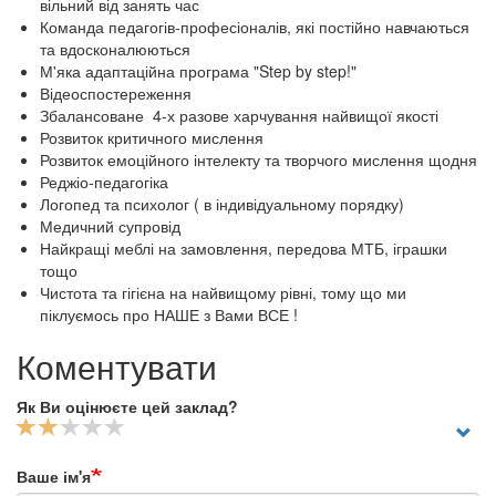
вільний від занять час
Команда педагогів-професіоналів, які постійно навчаються
та вдосконалюються
М'яка адаптаційна програма "Step by step!"
Відеоспостереження
Збалансоване 4-х разове харчування найвищої якості
Розвиток критичного мислення
Розвиток емоційного інтелекту та творчого мислення щодня
Реджіо-педагогіка
Логопед та психолог ( в індивідуальному порядку)
Медичний супровід
Найкращі меблі на замовлення, передова МТБ, іграшки
тощо
Чистота та гігієна на найвищому рівні, тому що ми
піклуємось про НАШЕ з Вами ВСЕ !
Коментувати
Як Ви оцінюєте цей заклад?
Ваше ім'я