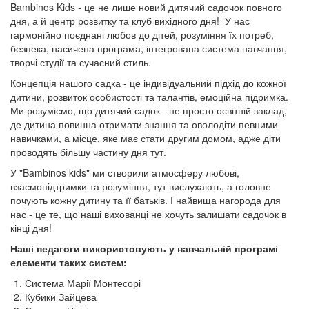
Bambinos Kids - це не лише новий дитячий садочок повного
дня, а й центр розвитку та клуб вихідного дня! ​ У нас
гармонійно поєднані любов до дітей, розуміння їх потреб,
безпека, насичена програма, інтегрована система навчання,
творчі студії та сучасний стиль.
Концепція нашого садка - це індивідуальний підхід до кожної
дитини, розвиток особистості та талантів, емоційна підримка.
Ми розуміємо, що дитячий садок - не просто освітній заклад,
де дитина повинна отримати знання та оволодіти певними
навичками, а місце, яке має стати другим домом, адже діти
проводять більшу частину дня тут.
У "Bambinos kids" ми створили атмосферу любові,
взаємопідтримки та розуміння, тут вислухають, а головне
почують кожну дитину та її батьків. І найвища нагорода для
нас - це те, що наші вихованці не хочуть залишати садочок в
кінці дня!
Наші педагоги використовують у навчальній програмі
елементи таких систем:
Система Марії Монтесорі
Кубики Зайцева