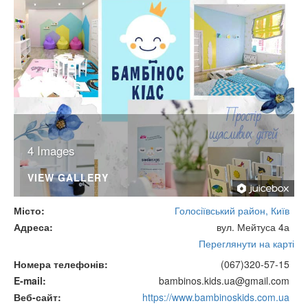
4 Images
VIEW GALLERY
Місто
Голосіївський район, Київ
Адреса
вул. Мейтуса 4а
Переглянути на карті
Номера телефонів
(067)320-57-15
E-mail
bambinos.kids.ua@gmail.com
Веб-сайт
https://www.bambinoskids.com.ua