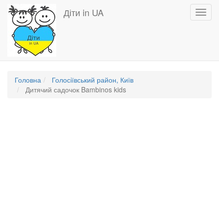
Перейти
Діти in UA
Toggl
до
navig
основного
вмісту
Головна
Голосіївський район, Київ
Дитячий садочок Bambinos kids