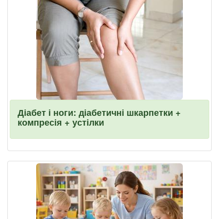
Діабет і ноги: діабетичні шкарпетки +
компресія + устілки