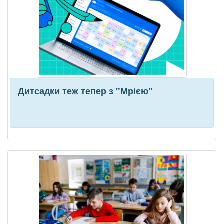
Дитсадки теж тепер з "Мрією"