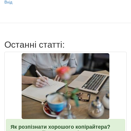
Меню
Вхід
учётной
записи
пользователя
Останні статті:
Як розпізнати хорошого копірайтера?