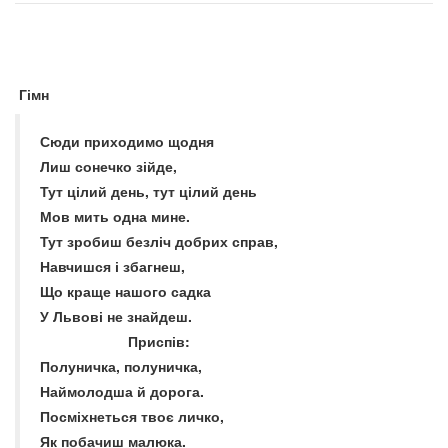
Гімн
Сюди приходимо щодня
Лиш сонечко зійде,
Тут цілий день, тут цілий день
Мов мить одна мине.
Тут зробиш безліч добрих справ,
Навчишся і збагнеш,
Що краще нашого садка
У Львові не знайдеш.
Приспів:
Полуничка, полуничка,
Наймолодша й дорога.
Посміхнеться твоє личко,
Як побачиш малюка.