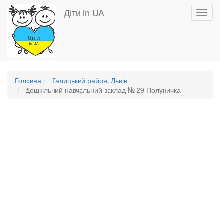
Перейти
Діти in UA
Toggl
до
navig
основного
вмісту
Головна
Галицький район, Львів
Дошкільний навчальний заклад № 29 Полуничка