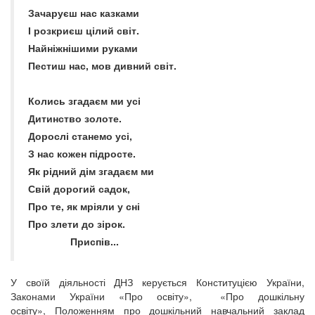
Зачаруєш нас казками
І розкриєш цілий світ.
Найніжнішими руками
Пестиш нас, мов дивний світ.
Колись згадаєм ми усі
Дитинство золоте.
Дорослі станемо усі,
З нас кожен підросте.
Як рідний дім згадаєм ми
Свій дорогий садок,
Про те, як мріяли у сні
Про злети до зірок.
Приспів...
У своїй діяльності ДНЗ керується Конституцією України,
Законами України «Про освіту», «Про дошкільну
освіту», Положенням про дошкільний навчальний заклад