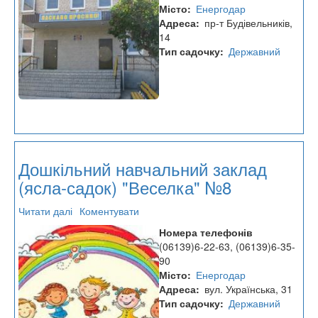
№6
Місто
Енергодар
НВК
Адреса
пр-т Будівельників,
14
Тип садочку
Державний
Дошкільний навчальний заклад
(ясла-садок) "Веселка" №8
Читати далі
про
Коментувати
Дошкільний
Номера телефонів
навчальний
(06139)6-22-63, (06139)6-35-
заклад
90
(ясла-
Місто
Енергодар
садок)
Адреса
вул. Українська, 31
"Веселка"
Тип садочку
Державний
№8