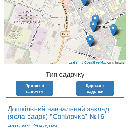
Leaflet
| ©
OpenStreetMap
contributors
Тип садочку
Приватні
Державні
садочки
садочки
Дошкільний навчальний заклад
(ясла-садок) "Сопілочка" №16
Читати далі
про
Коментувати