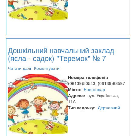
Дошкільний навчальний заклад
(ясла - садок) "Теремок" № 7
Читати далі
про
Коментувати
Дошкільний
Номера телефонів
навчальний
(06139)50543, (06139)63597
заклад
Місто
Енергодар
(ясла
Адреса
вул. Українська,
-
11А
садок)
Тип садочку
Державний
"Теремок"
№
7