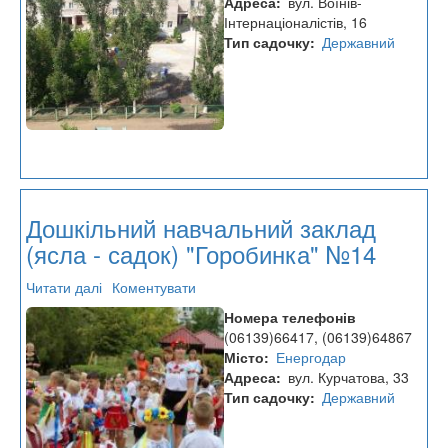
Адреса
вул. Воїнів-
типу
Інтернаціоналістів, 16
"Джерельце"
Тип садочку
Державний
№15
Дошкільний навчальний заклад
(ясла - садок) "Горобинка" №14
Читати далі
про
Коментувати
Дошкільний
Номера телефонів
навчальний
(06139)66417, (06139)64867
заклад
Місто
Енергодар
(ясла
Адреса
вул. Курчатова, 33
-
Тип садочку
Державний
садок)
"Горобинка"
№14