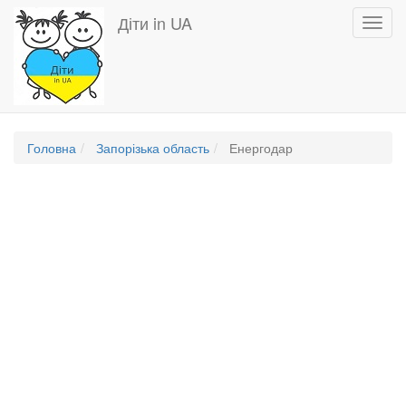
Перейти
Діти in UA
Toggl
до
navig
основного
вмісту
Головна
Запорізька область
Енергодар