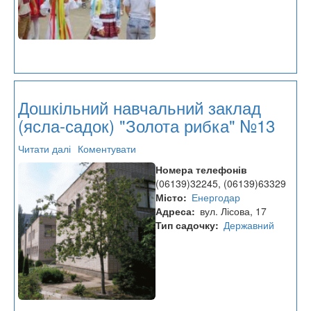
Дошкільний навчальний заклад
(ясла-садок) "Золота рибка" №13
Читати далі
про
Коментувати
Дошкільний
Номера телефонів
навчальний
(06139)32245, (06139)63329
заклад
Місто
Енергодар
(ясла-
Адреса
вул. Лісова, 17
садок)
Тип садочку
Державний
"Золота
рибка"
№13