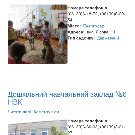
Дошкільний
Номера телефонів
навчальний
(06139)6-18-72, (06139)6-29-
заклад
54
№9
Місто
Енергодар
НВК
Адреса
вул. Лісова, 11
Тип садочку
Державний
Дошкільний навчальний заклад №6
НВК
Читати далі
про
Коментувати
Дошкільний
Номера телефонів
навчальний
(06139)6-30-03, (06139)3-21-
заклад
27