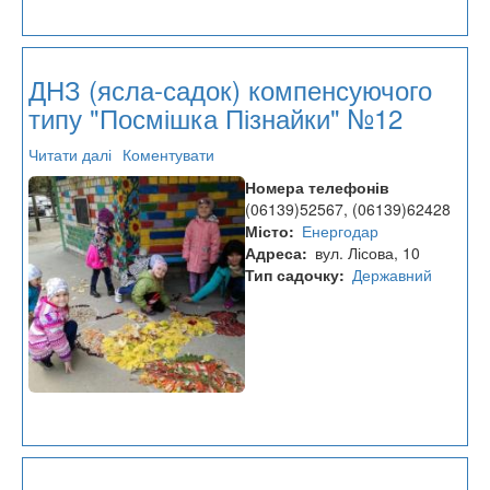
ДНЗ (ясла-садок) компенсуючого
типу "Посмішка Пізнайки" №12
Читати далі
про
Коментувати
ДНЗ
Номера телефонів
(ясла-
(06139)52567, (06139)62428
садок)
Місто
Енергодар
компенсуючого
Адреса
вул. Лісова, 10
типу
Тип садочку
Державний
"Посмішка
Пізнайки"
№12