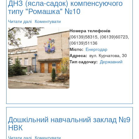
ДНЗ (ясла-садок) компенсуючого
типу "Ромашка" №10
Читати далі
про
Коментувати
ДНЗ
Номера телефонів
(ясла-
(06139)58315, (06139)60723,
садок)
(06139)51136
компенсуючого
Місто
Енергодар
типу
Адреса
вул. Курчатова, 30
"Ромашка"
Тип садочку
Державний
№10
Дошкільний навчальний заклад №9
НВК
Читати далі
про
Коментувати