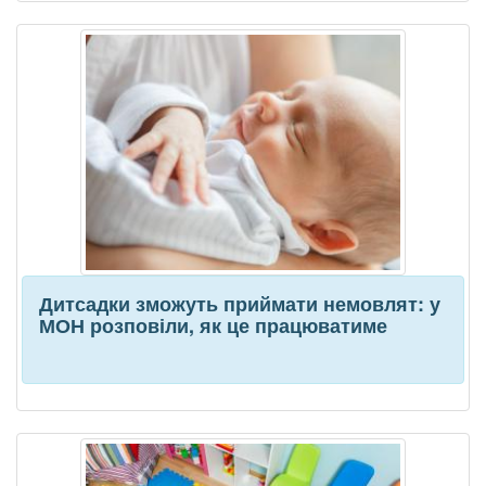
Дитсадки зможуть приймати немовлят: у
МОН розповіли, як це працюватиме