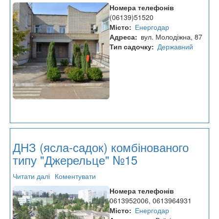
Дошкільний
Номера телефонів
навчальний
(06139)51520
заклад
Місто
Енергодар
(ясла-
Адреса
вул. Молодіжна, 87
садок)
Тип садочку
Державний
"Сопілочка"
№16
ДНЗ (ясла-садок) комбінованого
типу "Джерельце" №15
Читати далі
про
Коментувати
ДНЗ
Номера телефонів
(ясла-
0613952006, 0613964931
садок)
Місто
Енергодар
комбінованого