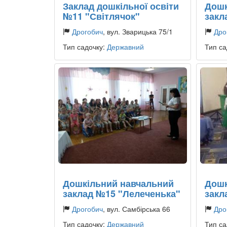
Заклад дошкільної освіти
Дошк
№11 "Світлячок"
закл
Дрогобич
, вул. Зварицька 75/1
Дро
Тип садочку:
Державний
Тип са
Дошкільний навчальний
Дошк
заклад №15 "Лелеченька"
закл
Дрогобич
, вул. Самбірська 66
Дро
Тип садочку:
Державний
Тип са