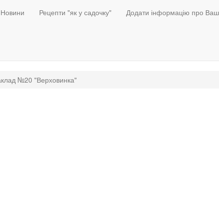
Новини
Рецепти "як у садочку"
Додати інформацію про Ваш
аклад №20 "Верховинка"