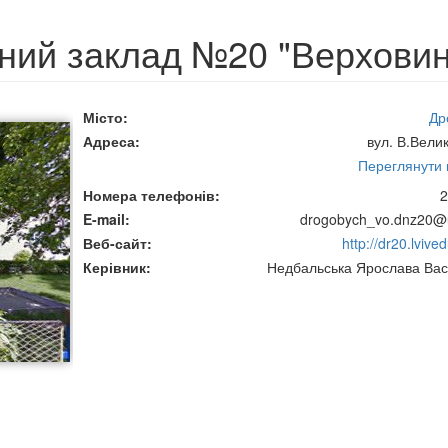
ний заклад №20 "Верховин
Місто
Др
Адреса
вул. В.Вели
Переглянути н
Номера телефонів
2
E-mail
drogobych_vo.dnz20@u
Веб-сайт
http://dr20.lvive
Керівник
Недбальська Ярослава Вас