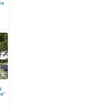
ти
й
ка"