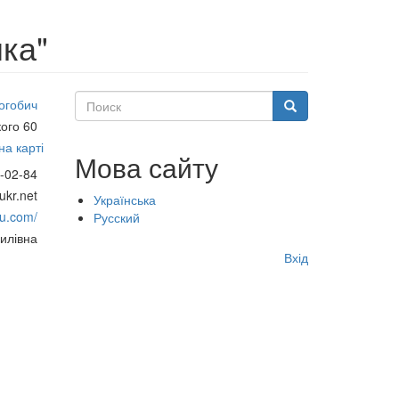
ка"
Поиск
огобич
Поиск
кого 60
а карті
Мова сайту
-02-84
kr.net
Українська
du.com/
Русский
илівна
Меню
Вхід
учётной
записи
пользователя