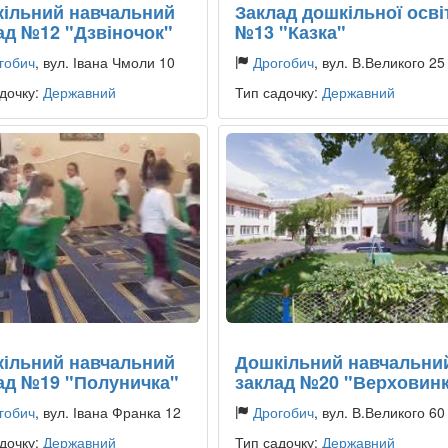
ільний навчальний
Заклад дошкільної осві
ад №12 "Дзвіночок"
№13 "Казка"
гобич
, вул. Івана Чмоли 10
Дрогобич
, вул. В.Великого 25
дочку:
Державний
Тип садочку:
Державний
ільний навчальний
Дошкільний навчальни
ад №19 "Полуничка"
заклад №20 "Верховин
гобич
, вул. Івана Франка 12
Дрогобич
, вул. В.Великого 60
дочку:
Державний
Тип садочку:
Державний