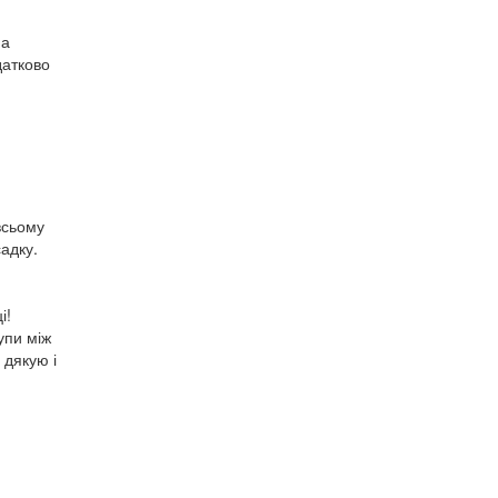
на
датково
всьому
садку.
і!
упи між
 дякую і