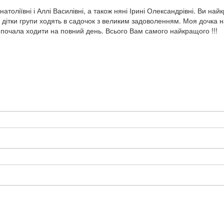
толіївні і Аллі Василівні, а також няні Ірині Олександрівні. Ви найк
і дітки групи ходять в садочок з великим задоволенням. Моя дочка н
 почала ходити на повний день. Всього Вам самого найкращого !!!