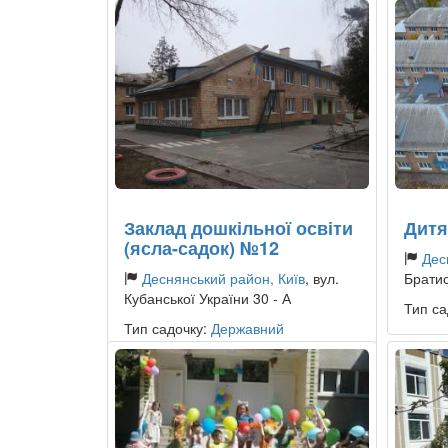
Заклад дошкільної освіти
Дитя
(ясла-садок) №12
Дес
Деснянський район, Київ
, вул.
Братис
Кубанської України 30 - А
Тип са
Тип садочку:
Державний