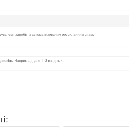
ідувачем і запобігти автоматизованим розсиланням спаму.
дповідь. Наприклад, для 1+3 введіть 4.
ті: