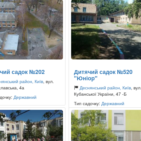
чий садок №202
Дитячий садок №520
"Юніор"
нянський район, Київ
, вул.
лавська, 4а
Деснянський район, Київ
, вул
Кубанської України, 47 -Б
дочку:
Державний
Тип садочку:
Державний