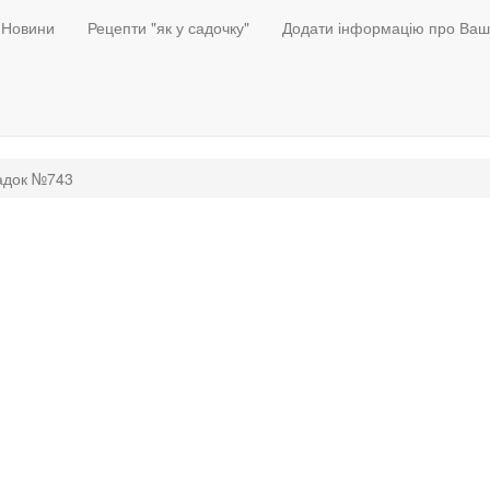
Новини
Рецепти "як у садочку"
Додати інформацію про Ваш
адок №743