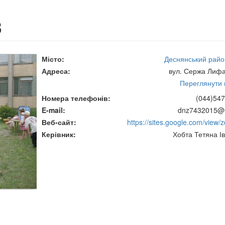
3
Місто
Деснянський район
Адреса
вул. Сержа Лифа
Переглянути н
Номера телефонів
(044)547
E-mail
dnz7432015@u
Веб-сайт
https://sites.google.com/view/
Керівник
Хобта Тетяна Ів