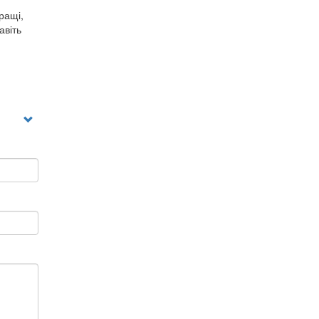
ращі,
авіть