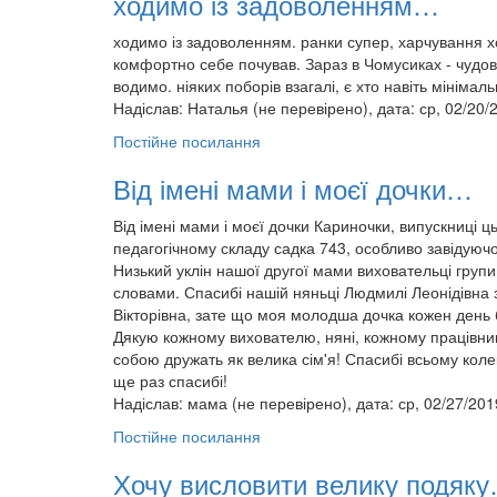
ходимо із задоволенням…
ходимо із задоволенням. ранки супер, харчування х
комфортно себе почував. Зараз в Чомусиках - чудова
водимо. ніяких поборів взагалі, є хто навіть мінімал
Надіслав:
Наталья (не перевірено)
, дата: ср, 02/20/
Постійне посилання
Від імені мами і моєї дочки…
Від імені мами і моєї дочки Кариночки, випускниці ц
педагогічному складу садка 743, особливо завідуючої Т
Низький уклін нашої другої мами виховательці групи
словами. Спасибі нашій няньці Людмилі Леонідівна 
Вікторівна, зате що моя молодша дочка кожен день 
Дякую кожному вихователю, няні, кожному працівников
собою дружать як велика сім'я! Спасибі всьому коле
ще раз спасибі!
Надіслав:
мама (не перевірено)
, дата: ср, 02/27/201
Постійне посилання
Хочу висловити велику подяк