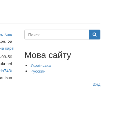
Поиск
, Київ
Поиск
ря, 5а
а карті
Мова сайту
-99-56
kr.net
Українська
zdo743/
Русский
анівна
Меню
Вхід
учётной
записи
пользователя