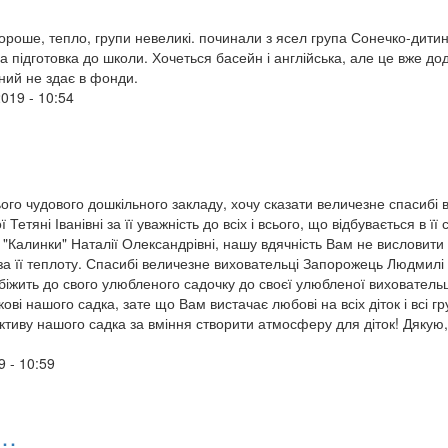
ороше, тепло, групи невеликі. починали з ясел група Сонечко-дити
 підготовка до школи. Хочеться басейн і англійська, але це вже до
ьний не здає в фонди.
2019 - 10:54
ього чудового дошкільного закладу, хочу сказати величезне спасибі 
етяні Іванівні за її уважність до всіх і всього, що відбувається в її 
 "Калинки" Наталії Олександрівні, нашу вдячність Вам не висловити
за її теплоту. Спасибі величезне виховательці Запорожець Людмилі
біжить до свого улюбленого садочку до своєї улюбленої виховательц
і нашого садка, зате що Вам вистачає любові на всіх діток і всі гр
ктиву нашого садка за вміння створити атмосферу для діток! Дякую,
9 - 10:59
у…