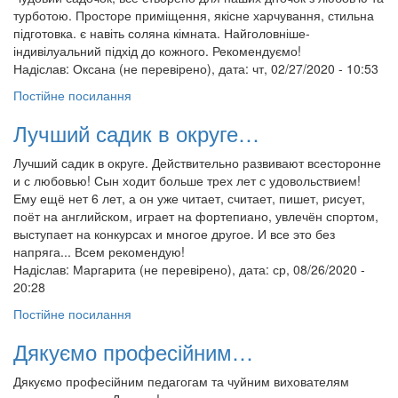
турботою. Просторе приміщення, якісне харчування, стильна
підготовка. є навіть соляна кімната. Найголовніше-
індивілуальний підхід до кожного. Рекомендуємо!
Надіслав:
Оксана (не перевірено)
, дата: чт, 02/27/2020 - 10:53
Постійне посилання
Лучший садик в округе…
Лучший садик в округе. Действительно развивают всесторонне
и с любовью! Сын ходит больше трех лет с удовольствием!
Ему ещё нет 6 лет, а он уже читает, считает, пишет, рисует,
поёт на английском, играет на фортепиано, увлечён спортом,
выступает на конкурсах и многое другое. И все это без
напряга... Всем рекомендую!
Надіслав:
Маргарита (не перевірено)
, дата: ср, 08/26/2020 -
20:28
Постійне посилання
Дякуємо професійним…
Дякуємо професійним педагогам та чуйним вихователям