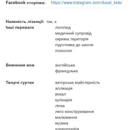
Facebook сторінка
https://www.instagram.com/duval_kids/
Наявність лізенції
так, є
Інші переваги
логопед
медичний супровід
окрема територія
підготовка до школи
психолог
Вивчення мов
англійська
французька
Творчі гуртки
акторська майстерність
аплікація
вокал
кулінарія
ліпка
лего-конструювання
малювання
музика
хореографія