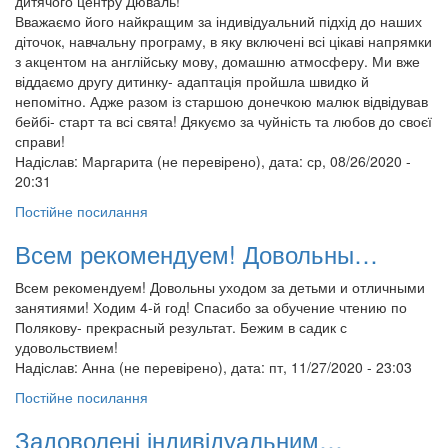
дитячого центру Дюваль!
Вважаємо його найкращим за індивідуальний підхід до наших
діточок, навчальну програму, в яку включені всі цікаві напрямки
з акцентом на англійську мову, домашню атмосферу. Ми вже
віддаємо другу дитинку- адаптація пройшла швидко й
непомітно. Адже разом із старшою донечкою малюк відвідував
бейбі- старт та всі свята! Дякуємо за чуйність та любов до своєї
справи!
Надіслав:
Маргарита (не перевірено)
, дата: ср, 08/26/2020 -
20:31
Постійне посилання
Всем рекомендуем! Довольны…
Всем рекомендуем! Довольны уходом за детьми и отличными
занятиями! Ходим 4-й год! Спасибо за обучение чтению по
Полякову- прекрасный результат. Бежим в садик с
удовольствием!
Надіслав:
Анна (не перевірено)
, дата: пт, 11/27/2020 - 23:03
Постійне посилання
Задоволені індивідуальним…