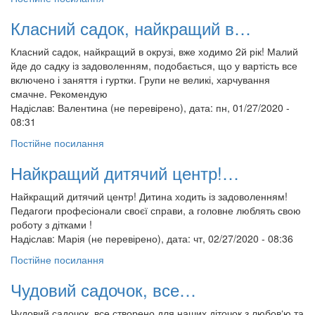
Класний садок, найкращий в…
Класний садок, найкращий в окрузі, вже ходимо 2й рік! Малий
йде до садку із задоволенням, подобається, що у вартість все
включено і заняття і гуртки. Групи не великі, харчування
смачне. Рекомендую
Надіслав:
Валентина (не перевірено)
, дата: пн, 01/27/2020 -
08:31
Постійне посилання
Найкращий дитячий центр!…
Найкращий дитячий центр! Дитина ходить із задоволенням!
Педагоги професіонали своєї справи, а головне люблять свою
роботу з дітками !
Надіслав:
Марія (не перевірено)
, дата: чт, 02/27/2020 - 08:36
Постійне посилання
Чудовий садочок, все…
Чудовий садочок, все створено для наших діточок з любов‘ю та