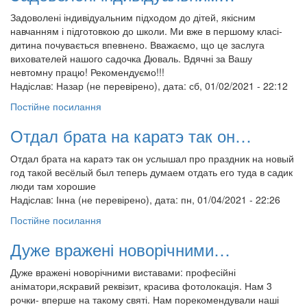
Задоволені індивідуальним підходом до дітей, якісним
навчанням і підготовкою до школи. Ми вже в першому класі-
дитина почувається впевнено. Вважаємо, що це заслуга
вихователей нашого садочка Дюваль. Вдячні за Вашу
невтомну працю! Рекомендуємо!!!
Надіслав:
Назар (не перевірено)
, дата: сб, 01/02/2021 - 22:12
Постійне посилання
Отдал брата на каратэ так он…
Отдал брата на каратэ так он услышал про праздник на новый
год такой весёлый был теперь думаем отдать его туда в садик
люди там хорошие
Надіслав:
Інна (не перевірено)
, дата: пн, 01/04/2021 - 22:26
Постійне посилання
Дуже вражені новорічними…
Дуже вражені новорічними виставами: професійні
аніматори,яскравий реквізит, красива фотолокація. Нам 3
рочки- вперше на такому святі. Нам порекомендували наші