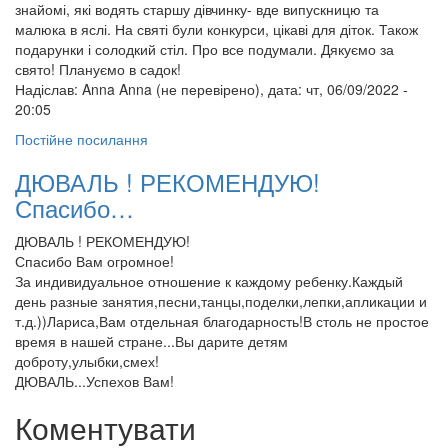
знайомі, які водять старшу дівчинку- вде випускницю та
малюка в яслі. На святі були конкурси, цікаві для діток. Також
подарунки і солодкий стіл. Про все подумали. Дякуємо за
свято! Плануємо в садок!
Надіслав:
Anna Anna (не перевірено)
, дата: чт, 06/09/2022 -
20:05
Постійне посилання
ДЮВАЛЬ ! РЕКОМЕНДУЮ!
Спасибо…
ДЮВАЛЬ ! РЕКОМЕНДУЮ!
Спасибо Вам огромное!
За индивидуальное отношение к каждому ребенку.Каждый
день разные занятия,песни,танцы,поделки,лепки,апликации и
т.д.))Лариса,Вам отдельная благодарность!В столь не простое
время в нашей стране...Вы дарите детям
доброту,улыбки,смех!
ДЮВАЛЬ...Успехов Вам!
Коментувати