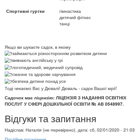
Спортивні гуртки
гімнастика
дитячий фітнес
танці
Якщо ви шукаєте садок, в якому
займаються різностороннім розвитком дитини
вивчають англійську у грі
логопедичний, медичний супровід
смачне та здорове харчування
безпека дитини понад усе
Тоді чекаємо Вас у Дювалі! Дюваль - садок Вашої мрії!
Садочок має ліцензію: ЛІЦЕНЗІЯ З НАДАННЯ ОСВІТНІХ
ПОСЛУГ У СФЕРІ ДОШКІЛЬНОЇ ОСВІТИ № АВ 0548997.
Відгуки та запитання
Надіслав:
Наталія (не перевірено)
, дата: сб, 02/01/2020 - 21:03
Постійне посилання