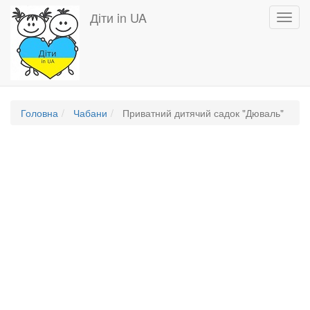
Перейти
Діти in UA
Toggl
до
navig
основного
вмісту
Головна
Чабани
Приватний дитячий садок "Дюваль"