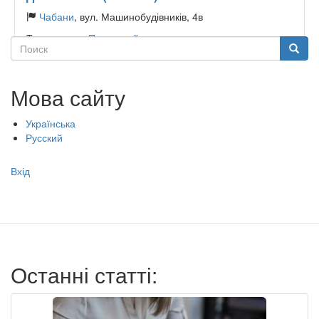
Чабани
, вул. Машинобудівників, 4в
Тип садочку:
Приватний
Поиск
Поиск
Мова сайту
Українська
Русский
Меню
Вхід
учётной
записи
пользователя
Останні статті: