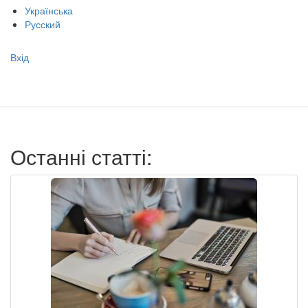
Українська
Русский
Меню
Вхід
учётной
записи
пользователя
Останні статті: