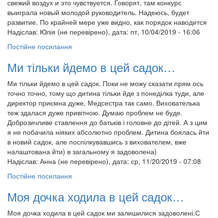
свежий воздух и это чувствуется. Говорят, там конкурс
выиграла новый молодой руководитель. Надеюсь, будет
развитие. По крайней мере уже видно, как порядок наводится
Надіслав:
Юлія (не перевірено)
, дата: пт, 10/04/2019 - 16:06
Постійне посилання
Ми тільки йдемо в цей садок…
Ми тільки йдемо в цей садок. Поки не можу сказати прям ось
точно точно, тому що дитина тільки йде з понеділка туди, але
директор приємна дуже, Медсестра так само. Вихователька
теж здалася дуже привітною. Думаю проблем не буде.
Доброзичливе ставлення до батьків і головне до дітей. А з цим
я не побачила ніяких абсолютно проблем. Дитина боялась йти
в новий садок, але поспілкувавшись з вихователем, вже
налаштована йти) в загальному я задоволена)
Надіслав:
Анна (не перевірено)
, дата: ср, 11/20/2019 - 07:08
Постійне посилання
Моя дочка ходила в цей садок…
Моя дочка ходила в цей садок ми залишилися задоволені.С