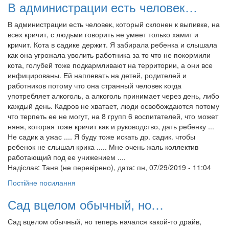
В администрации есть человек…
В администрации есть человек, который склонен к выпивке, на
всех кричит, с людьми говорить не умеет только хамит и
кричит. Кота в садике держит. Я забирала ребенка и слышала
как она угрожала уволить работника за то что не покормили
кота, голубей тоже подкармливают на территории, а они все
инфицированы. Ей наплевать на детей, родителей и
работников потому что она странный человек когда
употребляет алкоголь, а алкоголь принимает через день, либо
каждый день. Кадров не хватает, люди освобождаются потому
что терпеть ее не могут, на 8 групп 6 воспитателей, что может
няня, которая тоже кричит как и руководство, дать ребенку ...
Не садик а ужас .... Я буду тоже искать др. садик. чтобы
ребенок не слышал крика ..... Мне очень жаль коллектив
работающий под ее унижением ....
Надіслав:
Таня (не перевірено)
, дата: пн, 07/29/2019 - 11:04
Постійне посилання
Сад вцелом обычный, но…
Сад вцелом обычный, но теперь начался какой-то драйв,