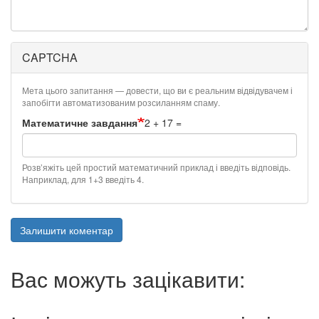
CAPTCHA
Мета цього запитання — довести, що ви є реальним відвідувачем і
запобігти автоматизованим розсиланням спаму.
Математичне завдання
2 + 17 =
Розв’яжіть цей простий математичний приклад і введіть відповідь.
Наприклад, для 1+3 введіть 4.
Залишити коментар
Вас можуть зацікавити: