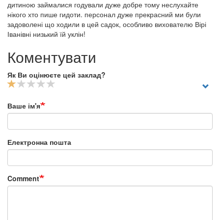
дитиною займалися годували дуже добре тому неслухайте
нікого хто пише гидоти. персонал дуже прекрасний ми були
задоволені що ходили в цей садок, особливо вихователю Вірі
Іванівні низький їй уклін!
Коментувати
Як Ви оцінюєте цей заклад?
Ваше ім'я
Електронна пошта
Comment