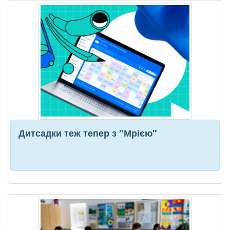
Дитсадки теж тепер з "Мрією"