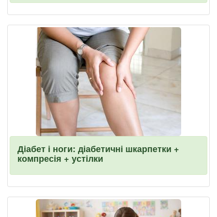
Діабет і ноги: діабетичні шкарпетки +
компресія + устілки