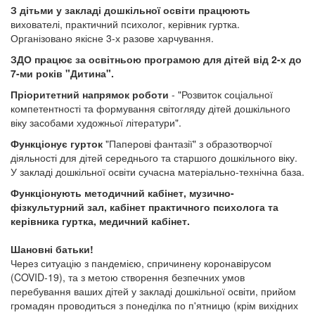
З дітьми у закладі дошкільної освіти працюють
вихователі, практичний психолог, керівник гуртка.
Організовано якісне 3-х разове харчування.
ЗДО працює за освітньою програмою для дітей від 2-х до
7-ми років "Дитина".
Пріоритетний напрямок роботи
- "Розвиток соціальної
компетентності та формування світогляду дітей дошкільного
віку засобами художньої літератури".
Функціонує гурток
"Паперові фантазії" з образотворчої
діяльності для дітей середнього та старшого дошкільного віку.
У закладі дошкільної освіти сучасна матеріально-технічна база.
Функціонують методичний кабінет, музично-
фізкультурний зал, кабінет практичного психолога та
керівника гуртка, медичний кабінет.
Шановні батьки!
Через ситуацію з пандемією, спричинену коронавірусом
(COVID-19), та з метою створення безпечних умов
перебування ваших дітей у закладі дошкільної освіти, прийом
громадян проводиться з понеділка по п'ятницю (крім вихідних