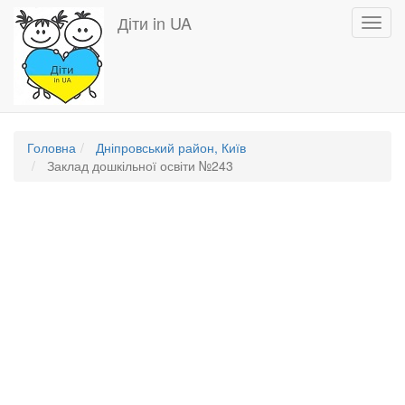
Перейти
Діти in UA
Toggl
до
navig
основного
вмісту
Головна
Дніпровський район, Київ
Заклад дошкільної освіти №243