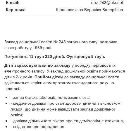
E-mail
dnz-243@ukr.net
Керівник
Шапошникова Вероніка Валеріївна
Заклад дошкільної освіти № 243 загального типу, розпочав
свою роботу у 1969 році.
Потужність 12 груп 220 дітей. Функціонує 8 груп.
Діти зараховуються до закладу
у порядку черговості їх
електронного запису. У заклад дошкільної освіти приймаються
діти з 2-х років.
Прийом дітей
до закладу дошкільної освіти
здійснюється керівником протягом календарного року на
підставі:
- заяви батьків або осіб, які їх замінюють;
- медичної довідки про стан здоров'я дитини з висновком
лікаря, що дитина може відвідувати заклад дошкільної
освіти;
- довідки дільничного лікаря про епідеміологічне оточення;
- свідоцтва про народження.