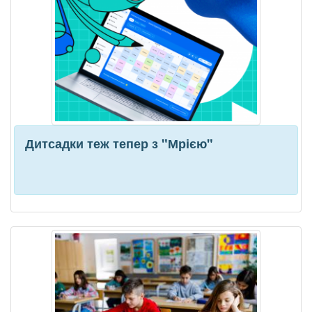
Дитсадки теж тепер з "Мрією"