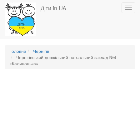
Перейти
Діти in UA
Toggl
до
navig
основного
вмісту
Головна
Чернігів
Чернігівський дошкільний навчальний заклад №4
«Калинонька»