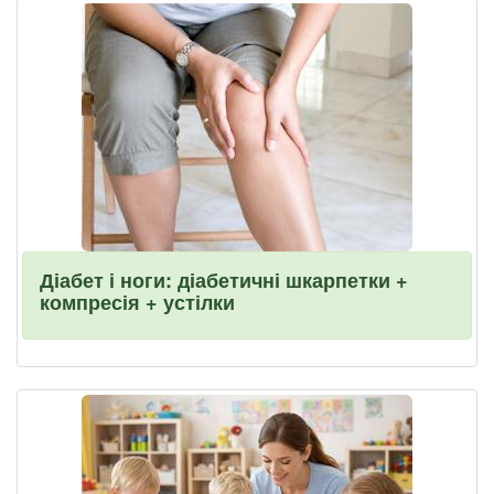
Діабет і ноги: діабетичні шкарпетки +
компресія + устілки