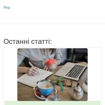
Меню
Вхід
учётной
записи
пользователя
Останні статті: