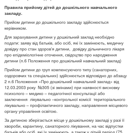
Правила прийому дітей до дошкільного навчального
закладу.
Прийом дитини до дошкільного закладу здійснюється
керівником.
Для зарахування дитини у дошкільний заклад необхідно
подати: заяву від батьків, або осіб, які їх замінюють, медичну
довідку про стан здоров'я дитини, довідку дільничного лікаря
про епідеміологічне оточення, свідоцтво про народження
дитини (п.6 Положення про дошкільний навчальний заклад)
Прийом дитини до груп компенсуючого типу (санаторних,
оздоровчих та спеціальних) здійснюється відповідно до абзацу
2 п.6 Положення «Про дошкільний навчальний заклад» від
12.03.2003 року №305 (зі змінами) при наявності висновку
психолого – медико – педагогічної консультації або
заключення лікувально –контрольної комісії територіального
лікувально – профілактичного закладу, направлення місцевого
органу управління освітою.
За дитиною зберігається місце у дошкільному закладі у разі її
хвороби, карантину, санаторного лікування, на час відпустки
батьків або осіб, які їх замінюють, а також у літній період (75