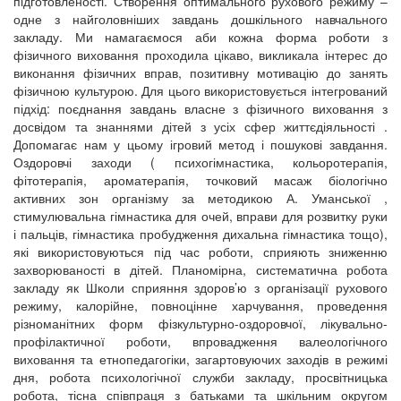
підготовленості. Створення оптимального рухового режиму –
одне з найголовніших завдань дошкільного навчального
закладу. Ми намагаємося аби кожна форма роботи з
фізичного виховання проходила цікаво, викликала інтерес до
виконання фізичних вправ, позитивну мотивацію до занять
фізичною культурою. Для цього використовується інтегрований
підхід: поєднання завдань власне з фізичного виховання з
досвідом та знаннями дітей з усіх сфер життєдіяльності .
Допомагає нам у цьому ігровий метод і пошукові завдання.
Оздоровчі заходи ( психогімнастика, кольоротерапія,
фітотерапія, ароматерапія, точковий масаж біологічно
активних зон організму за методикою А. Уманської ,
стимулювальна гімнастика для очей, вправи для розвитку руки
і пальців, гімнастика пробудження дихальна гімнастика тощо),
які використовуються під час роботи, сприяють зниженню
захворюваності в дітей. Планомірна, систематична робота
закладу як Школи сприяння здоров’ю з організації рухового
режиму, калорійне, повноцінне харчування, проведення
різноманітних форм фізкультурно-оздоровчої, лікувально-
профілактичної роботи, впровадження валеологічного
виховання та етнопедагогіки, загартовуючих заходів в режимі
дня, робота психологічної служби закладу, просвітницька
робота, тісна співпраця з батьками та шкільним округом