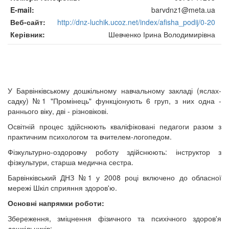
E-mail
barvdnz1@meta.ua
Веб-сайт
http://dnz-luchik.ucoz.net/index/afisha_podij/0-20
Керівник
Шевченко Ірина Володимирівна
У Барвінківському дошкільному навчальному закладі (яслах-
садку) №1 "Промінець" функціонують 6 груп, з них одна -
раннього віку, дві - різновікові.
Освітній процес здійснюють кваліфіковані педагоги разом з
практичним психологом та вчителем-логопедом.
Фізкультурно-оздоровчу роботу здійснюють: інструктор з
фізкультури, старша медична сестра.
Барвінківський ДНЗ №1 у 2008 році включено до обласної
мережі Шкіл сприяння здоров'ю.
Основні напрямки роботи:
Збереження, зміцнення фізичного та психічного здоров'я
дошкільників;