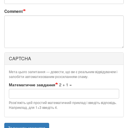
Comment
CAPTCHA
Мета цього запитання — довести, що ви є реальним відвідувачем і
запобігти автоматизованим розсиланням спаму.
Математичне завдання
2 + 1 =
Розв’яжіть цей простий математичний приклад і введіть відповідь.
Наприклад, для 1+3 введіть 4.
Залишити коментар