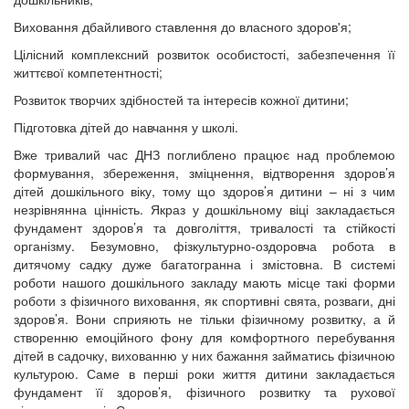
Виховання дбайливого ставлення до власного здоров'я;
Цілісний комплексний розвиток особистості, забезпечення її
життєвої компетентності;
Розвиток творчих здібностей та інтересів кожної дитини;
Підготовка дітей до навчання у школі.
Вже тривалий час ДНЗ поглиблено працює над проблемою
формування, збереження, зміцнення, відтворення здоров’я
дітей дошкільного віку, тому що здоров’я дитини – ні з чим
незрівнянна цінність. Якраз у дошкільному віці закладається
фундамент здоров’я та довголіття, тривалості та стійкості
організму. Безумовно, фізкультурно-оздоровча робота в
дитячому садку дуже багатогранна і змістовна. В системі
роботи нашого дошкільного закладу мають місце такі форми
роботи з фізичного виховання, як спортивні свята, розваги, дні
здоров’я. Вони сприяють не тільки фізичному розвитку, а й
створенню емоційного фону для комфортного перебування
дітей в садочку, вихованню у них бажання займатись фізичною
культурою. Саме в перші роки життя дитини закладається
фундамент її здоров’я, фізичного розвитку та рухової