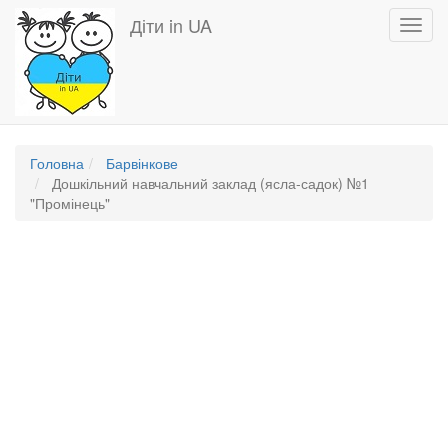
Перейти
Діти in UA
Toggl
до
navig
основного
вмісту
Головна
Барвінкове
Дошкільний навчальний заклад (ясла-садок) №1
"Промінець"