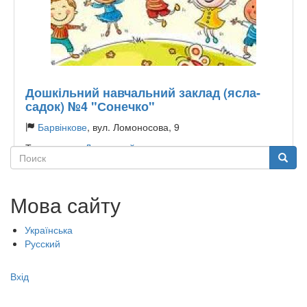
Дошкільний навчальний заклад (ясла-
садок) №4 "Сонечко"
Барвінкове
, вул. Ломоносова, 9
Тип садочку:
Державний
Поиск
Поиск
Мова сайту
Українська
Русский
Меню
Вхід
учётной