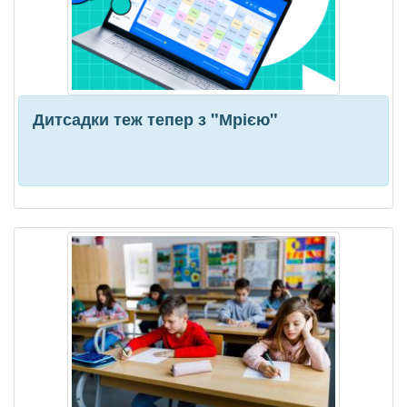
Дитсадки теж тепер з "Мрією"