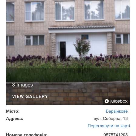
3 Images
VIEW GALLERY
Місто
Барвінкове
Адреса
вул. Соборна, 13
Переглянути на карті
Номера телефонів
0575741203