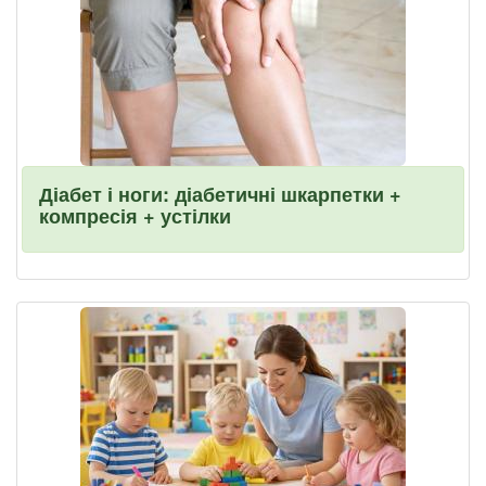
Діабет і ноги: діабетичні шкарпетки +
компресія + устілки