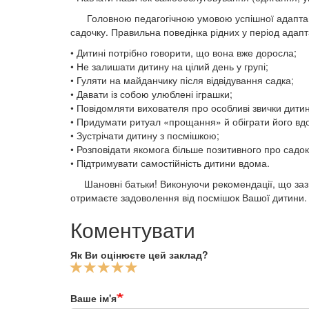
Головною педагогічною умовою успішної адаптації д
садочку. Правильна поведінка рідних у період адапт
• Дитині потрібно говорити, що вона вже доросла;
• Не залишати дитину на цілий день у групі;
• Гуляти на майданчику після відвідування садка;
• Давати із собою улюблені іграшки;
• Повідомляти вихователя про особливі звички дити
• Придумати ритуал «прощання» й обіграти його вд
• Зустрічати дитину з посмішкою;
• Розповідати якомога більше позитивного про садок
• Підтримувати самостійність дитини вдома.
Шановні батьки! Виконуючи рекомендації, що зазна
отримаєте задоволення від посмішок Вашої дитини.
Коментувати
Як Ви оцінюєте цей заклад?
Ваше ім'я