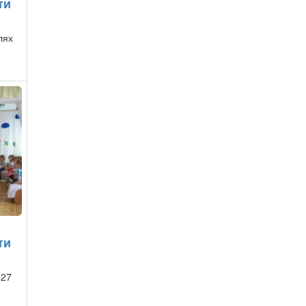
ти
лях
ти
 27