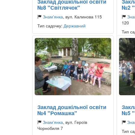
Заклад дошкільної освіти
Закл
№8 "Світлячок"
№2 "
Знам'янка
, вул. Калинова 115
Зна
120
Тип садочку:
Державний
Тип са
Заклад дошкільної освіти
Закл
№4 "Ромашка"
№5 "
Знам'янка
, вул. Героїв
Зна
Чорнобиля 7
Тип са