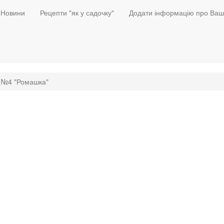
Новини
Рецепти "як у садочку"
Додати інформацію про Ваш
и №4 "Ромашка"