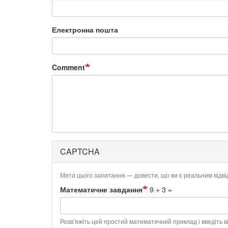
Електронна пошта
Comment
CAPTCHA
Мета цього запитання — довести, що ви є реальним відв
Математичне завдання
9 + 3 =
Розв’яжіть цей простий математичний приклад і введіть ві