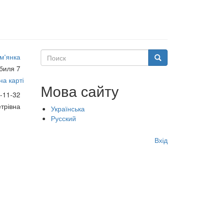
Поиск
м'янка
Поиск
биля 7
а карті
Мова сайту
-11-32
трівна
Українська
Русский
Меню
Вхід
учётной
записи
пользователя