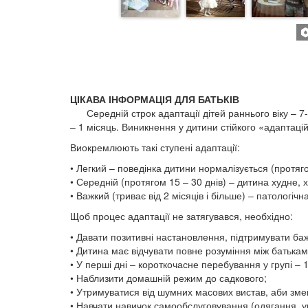
ЦІКАВА ІНФОРМАЦІЯ ДЛЯ БАТЬКІВ
Середній строк адаптації дітей раннього віку – 7-1
– 1 місяць. Виникнення у дитини стійкого «адаптаційн
Виокремлюють такі ступені адаптації:
• Легкий – поведінка дитини нормалізується (протяго
• Середній (протягом 15 – 30 днів) – дитина худне, 
• Важкий (триває від 2 місяців і більше) – патологічн
Щоб процес адаптації не затягувався, необхідно:
• Давати позитивні настановлення, підтримувати ба
• Дитина має відчувати повне розуміння між батька
• У перші дні – короткочасне перебування у групі – 
• Наблизити домашній режим до садкового;
• Утримуватися від шумних масових вистав, аби зм
• Навчати навичок самообслуговування (одягання, у