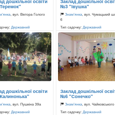
ад дошкільної освіти
Заклад дошкільної осві
Теремок"
№3 "Івушка"
м'янка
, вул. Віктора Голого
Знам'янка
, вул. Чумацький ш
6
дочку:
Державний
Тип садочку:
Державний
ад дошкільної освіти
Заклад дошкільної осві
Калинонька"
№6 "Сонечко"
м'янка
, вул. Пушкіна 39а
Знам'янка
, вул. Чайковського
дочку:
Державний
Тип садочку:
Державний