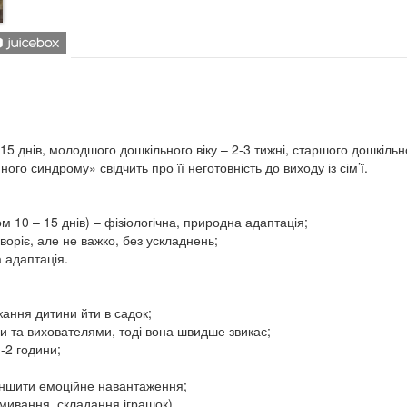
5 днів, молодшого дошкільного віку – 2-3 тижні, старшого дошкільно
ого синдрому» свідчить про її неготовність до виходу із сім’ї.
м 10 – 15 днів) – фізіологічна, природна адаптація;
хворіє, але не важко, без ускладнень;
а адаптація.
жання дитини йти в садок;
ми та вихователями, тоді вона швидше звикає;
1-2 години;
еншити емоційне навантаження;
мивання, складання іграшок).