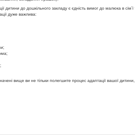
итини до дошкільного закладу є єдність вимог до малюка в сім’ї 
ації дуже важлива:
ни;
ома;
;
чені вище ви не тільки полегшите процес адаптації вашої дитини,