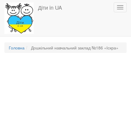
Перейти
Діти in UA
Toggl
до
navig
основного
вмісту
Головна
Дошкільний навчальний заклад №186 «Іскра»