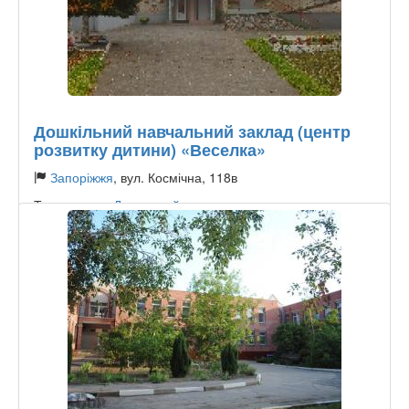
Дошкільний навчальний заклад (центр
розвитку дитини) «Веселка»
Запоріжжя
, вул. Космічна, 118в
Тип садочку:
Державний