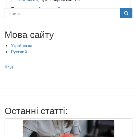
Тип садочку:
Державний
Поиск
Поиск
Мова сайту
Українська
Русский
Меню
Вхід
учётной
записи
пользователя
Останні статті: