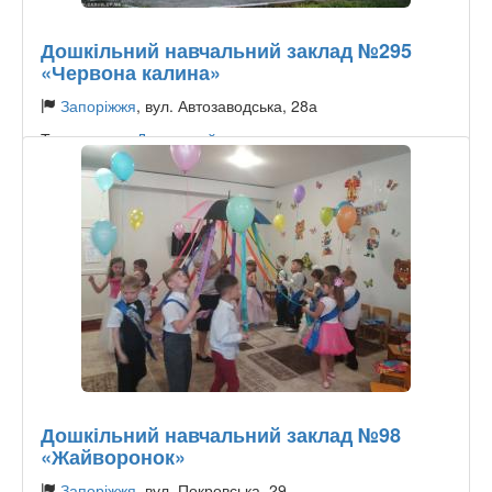
Дошкільний навчальний заклад №295
«Червона калина»
Запоріжжя
, вул. Автозаводська, 28а
Тип садочку:
Державний
Дошкільний навчальний заклад №98
«Жайворонок»
Запоріжжя
, вул. Покровська, 29