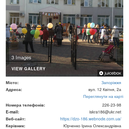
3 Images
VIEW GALLERY
Місто
Запоріжжя
Адреса
вул. 12 Квітня, 2а
Переглянути на карті
Номера телефонів
226-23-98
E-mail
iskra186@ukr.net
Веб-сайт
https://dzo-186.webnode.com.ua/
Керівник
Юрченко Ірина Олександрівна