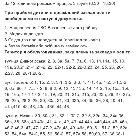
За 12 годинним режимом працює 3 групи (6.30 - 18.30).
При прийомі дитини в дошкільний заклад освіти
необхідно мати наступні документи:
1. Направлення ТВО Вознесенівського району.
2. Медична довідка.
3.Свідоцтво про народження (оригінал та копія).
4.Заява батьків або осіб що їх замінюють.
Територія обслуговування, закріплена за закладом освіти
вулиця Дивногірська: 2, 3, 3а, 5а, 7, 7а, 8, 13, 14,14а, 15, 19,
19а, 20,21,21-1,21-2, 22, 22-1, 22-2, 22-3,23, 24, 25, 26, 26-
2,27, 28, 28-1,28-2.
вул. Гастелло: 1, 1б, 2, 3, 3-1, 3-2, 3-3, 4, 4-1, 4а, 4-2, 5-1,5-2,
6, 6а, 6б, 7, 7а, 7-2, 8, 8-2, 9, 12, 13,13а, 14, 14-2, 15, 15а, 15б,
16, 16а, 17-1,17-2, 18, 19, 20, 21, 21а, 21б, 23, 23а, 26, 27, 27а,
28, 28а, 28-2, 29, 30, 30а, 31, 33, 33б, 34, 35, 36, 38, 40, 41,
41а,41б, 42, 43, 43а, 43б, 44, 46.
вулиця Нижня: 30, 30а, 31, 32-1, 32-2, 32-3, 32а, 34, 34а,36,
36а, 38, 38а, 40,40а, 41, 41а, 42, 43, 44,44а, 44б,44в, 45, 46а,
46-2,46-3, 47, 47-1,47-2, 47а,48, 49, 49а, 50, 51, 51-2, 52, 52а,
53, 54, 54а, 54-2, 55, 56, 56-2, 57, 57а,58, 59,60, 67, 68,68-1,