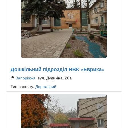
Дошкільний підрозділ НВК «Еврика»
Запоріжжя
, вул. Дудикіна, 20а
Тип садочку:
Державний