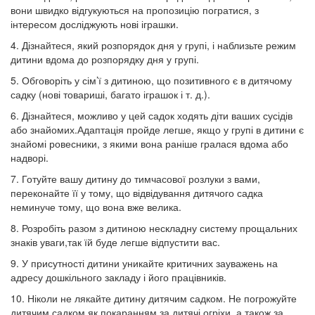
вони швидко відгукуються на пропозицію погратися, з
інтересом досліджують нові іграшки.
4. Дізнайтеся, який розпорядок дня у групі, і наблизьте режим
дитини вдома до розпорядку дня у групі.
5. Обговоріть у сім’ї з дитиною, що позитивного є в дитячому
садку (нові товариші, багато іграшок і т. д.).
6. Дізнайтеся, можливо у цей садок ходять діти ваших сусідів
або знайомих.Адаптація пройде легше, якщо у групі в дитини є
знайомі ровесники, з якими вона раніше гралася вдома або
надворі.
7. Готуйте вашу дитину до тимчасової розлуки з вами,
переконайте її у тому, що відвідування дитячого садка
неминуче тому, що вона вже велика.
8. Розробіть разом з дитиною нескладну систему прощальних
знаків уваги,так їй буде легше відпустити вас.
9. У присутності дитини уникайте критичних зауважень на
адресу дошкільного закладу і його працівників.
10. Ніколи не лякайте дитину дитячим садком. Не погрожуйте
дитячим садком як покаранням за дитячі огріхи, а також за