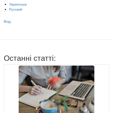
Українська
Русский
Меню
Вхід
учётной
записи
пользователя
Останні статті: