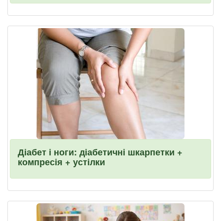
Діабет і ноги: діабетичні шкарпетки +
компресія + устілки