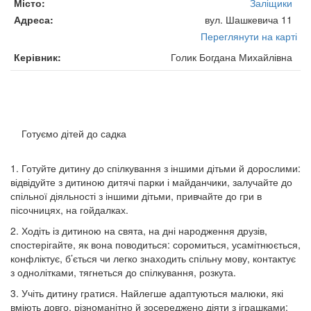
Місто
Заліщики
Адреса
вул. Шашкевича 11
Переглянути на карті
Керівник
Голик Богдана Михайлівна
Готуємо дітей до садка
1. Готуйте дитину до спілкування з іншими дітьми й дорослими:
відвідуйте з дитиною дитячі парки і майданчики, залучайте до
спільної діяльності з іншими дітьми, привчайте до гри в
пісочницях, на гойдалках.
2. Ходіть із дитиною на свята, на дні народження друзів,
спостерігайте, як вона поводиться: соромиться, усамітнюється,
конфліктує, б’ється чи легко знаходить спільну мову, контактує
з однолітками, тягнеться до спілкування, розкута.
3. Учіть дитину гратися. Найлегше адаптуються малюки, які
вміють довго, різноманітно й зосереджено діяти з іграшками;