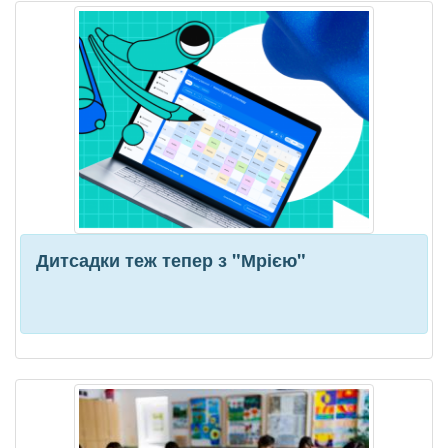
Дитсадки теж тепер з "Мрією"