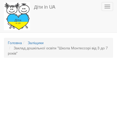
Перейти
Діти in UA
Toggl
до
navig
основного
вмісту
Головна
Заліщики
Заклад дошкільної освіти "Школа Монтессорі від 3 до 7
років"