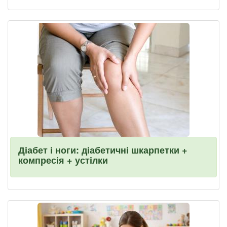
Діабет і ноги: діабетичні шкарпетки +
компресія + устілки