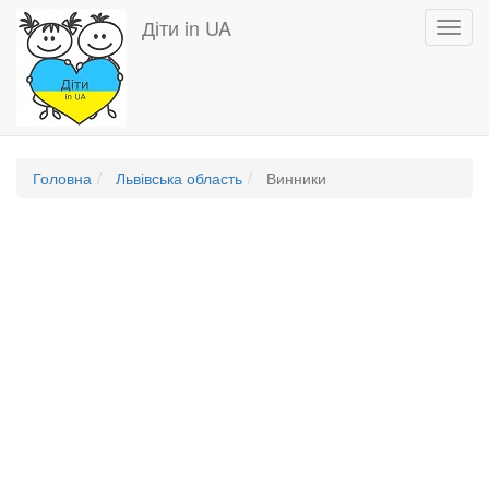
Перейти
Діти in UA
Toggl
до
navig
основного
вмісту
Головна
Львівська область
Винники