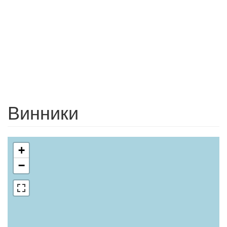
Винники
+
−