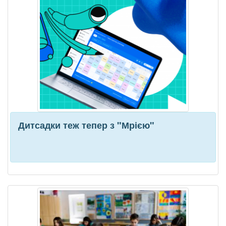
Дитсадки теж тепер з "Мрією"