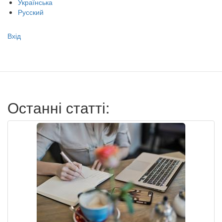
Українська
Русский
Меню
Вхід
учётной
записи
пользователя
Останні статті: