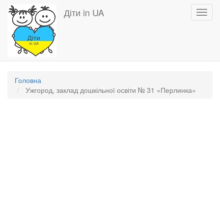
Перейти
Діти in UA
Toggl
до
navig
основного
вмісту
Головна
Ужгород, заклад дошкільної освіти № 31 «Перлинка»