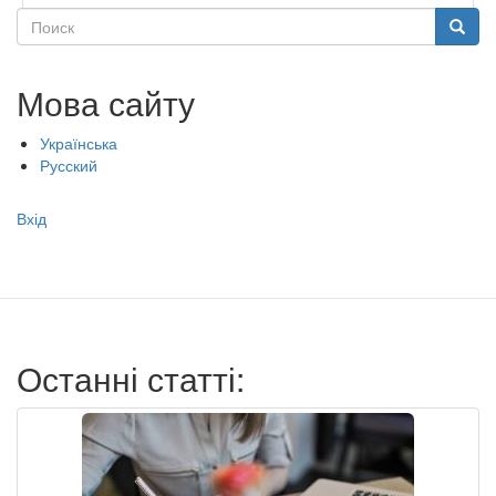
Поиск
Поиск
Мова сайту
Українська
Русский
Меню
Вхід
учётной
записи
пользователя
Останні статті: