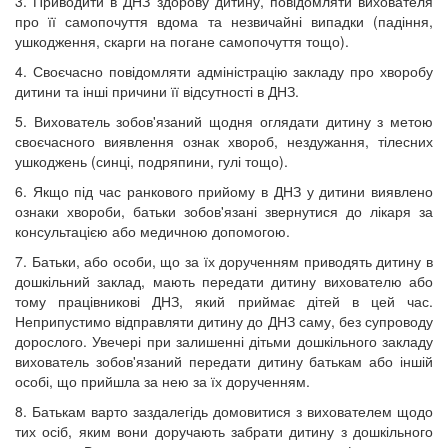
3. Приводити в ДНЗ здорову дитину, повідомляти вихователя
про її самопочуття вдома та незвичайні випадки (падіння,
ушкодження, скарги на погане самопочуття тощо).
4. Своєчасно повідомляти адміністрацію закладу про хворобу
дитини та інші причини її відсутності в ДНЗ.
5. Вихователь зобов'язаний щодня оглядати дитину з метою
своєчасного виявлення ознак хвороб, нездужання, тілесних
ушкоджень (синці, подряпини, гулі тощо).
6. Якщо під час ранкового прийому в ДНЗ у дитини виявлено
ознаки хвороби, батьки зобов'язані звернутися до лікаря за
консультацією або медичною допомогою.
7. Батьки, або особи, що за їх дорученням приводять дитину в
дошкільний заклад, мають передати дитину вихователю або
тому працівникові ДНЗ, який приймає дітей в цей час.
Неприпустимо відправляти дитину до ДНЗ саму, без супроводу
дорослого. Увечері при залишенні дітьми дошкільного закладу
вихователь зобов'язаний передати дитину батькам або іншій
особі, що прийшла за нею за їх дорученням.
8. Батькам варто заздалегідь домовитися з вихователем щодо
тих осіб, яким вони доручають забрати дитину з дошкільного