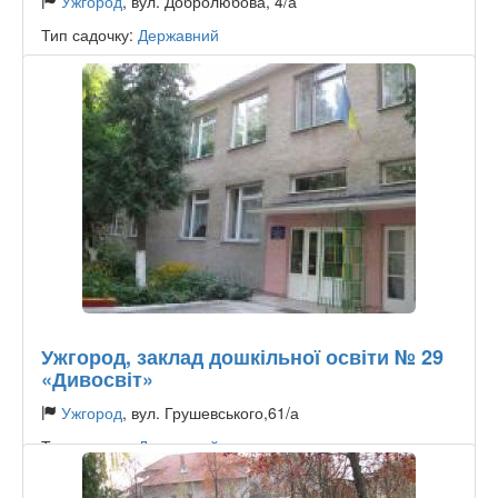
Ужгород
, вул. Добролюбова, 4/а
Тип садочку:
Державний
Ужгород, заклад дошкільної освіти № 29
«Дивосвіт»
Ужгород
, вул. Грушевського,61/а
Тип садочку:
Державний