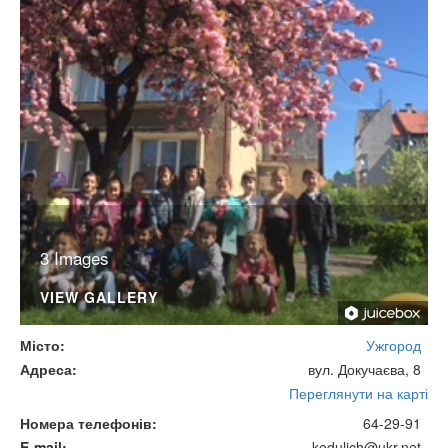
3 Images
VIEW GALLERY
Місто
Ужгород
Адреса
вул. Докучаєва, 8
Переглянути на карті
Номера телефонів
64-29-91
E-mail
kedulich@ukr.net