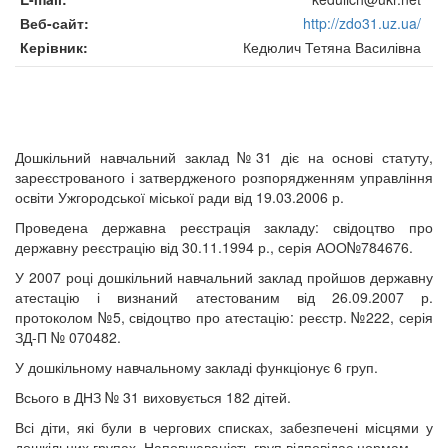
Веб-сайт
http://zdo31.uz.ua/
Керівник
Кедюлич Тетяна Василівна
Дошкільний навчальний заклад №31 діє на основі статуту,
зареєстрованого і затвердженого розпорядженням управління
освіти Ужгородської міської ради від 19.03.2006 р.
Проведена державна реєстрація закладу: свідоцтво про
державну реєстрацію від 30.11.1994 р., серія АОО№784676.
У 2007 році дошкільний навчальний заклад пройшов державну
атестацію і визнаний атестованим від 26.09.2007 р.
протоколом №5, свідоцтво про атестацію: реєстр. №222, серія
ЗД-П № 070482.
У дошкільному навчальному закладі функціонує 6 груп.
Всього в ДНЗ № 31 виховується 182 дітей.
Всі діти, які були в чергових списках, забезпечені місцями у
дошкільних групах. Наповнюваність груп відповідає нормам.