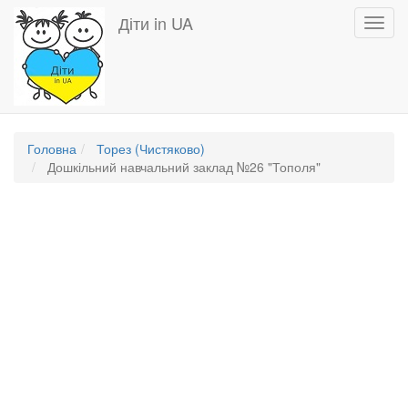
Перейти
Діти in UA
Toggl
до
navig
основного
вмісту
Головна
Торез (Чистяково)
Дошкільний навчальний заклад №26 "Тополя"