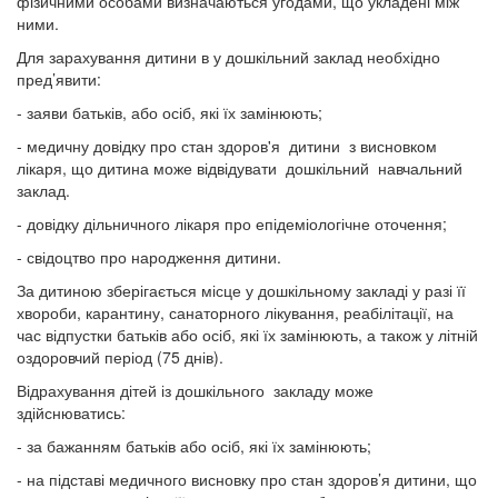
фізичними особами визначаються угодами, що укладені між
ними.
Для зарахування дитини в у дошкільний заклад необхідно
пред’явити:
-
заяви батьків, або осіб, які їх замінюють;
-
медичну
довідку
про стан здоров'я
дитини
з висновком
лікаря, що дитина може
відвідувати
дошкільний навчальний
заклад.
-
довідку дільничного лікаря про епідеміологічне оточення;
-
свідоцтво про народження дитини.
За дитиною зберігається місце у дошкільному закладі у разі її
хвороби, карантину, санаторного лікування, реабілітації, на
час відпустки батьків або осіб, які їх замінюють, а також у літній
оздоровчий період (75 днів).
Відрахування дітей із дошкільного
закладу може
здійснюватись:
-
за бажанням батьків або осіб, які їх замінюють;
-
на підставі медичного висновку про стан здоров’я дитини, що