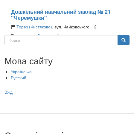
Дошкільний навчальний заклад № 21
"Черемушки"
Торез (Чистяково)
, вул. Чайковського, 12
Тип садочку:
Державний
Поиск
Поиск
Мова сайту
Українська
Русский
Меню
Вхід
учётной
записи
пользователя