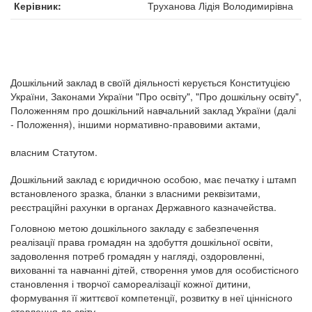
Керівник
Труханова Лідія Володимирівна
Дошкільний заклад в своїй діяльності керується Конституцією
України, Законами України "Про освіту", "Про дошкільну освіту",
Положенням про дошкільний навчальний заклад України (далі
- Положення), іншими нормативно-правовими актами,
власним Статутом.
Дошкільний заклад є юридичною особою, має печатку і штамп
встановленого зразка, бланки з власними реквізитами,
реєстраційні рахунки в органах Державного казначейства.
Головною метою дошкільного закладу є забезпечення
реалізації права громадян на здобуття дошкільної освіти,
задоволення потреб громадян у нагляді, оздоровленні,
вихованні та навчанні дітей, створення умов для особистісного
становлення і творчої самореалізації кожної дитини,
формування її життєвої компетенції, розвитку в неї ціннісного
ставлення до світу.