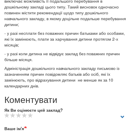
виключає можливість її подальшого перебування в
дошкільному закладі цього типу. Такий висновок одночасно
повинен містити рекомендації щодо типу дошкільного
навчального закладу, в якому доцільне подальше перебування
дитини;
-
у разі несплати без поважних причин батьками або особами,
які їх замінюють, плати за харчування дитини протягом 2-х
місяців;
-
у разі коли дитина не відвідує заклад без поважних причин
більше місяця.
Адміністрація дошкільного навчального закладу письмово із
зазначенням причин повідомляє батьків або осіб, які їх
замінюють, про відрахування дитини не менше як за 10
календарних днів.
Коментувати
Як Ви оцінюєте цей заклад?
Ваше ім'я