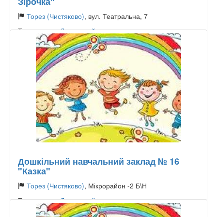
Зірочка"
Торез (Чистяково)
, вул. Театральна, 7
Тип садочку:
Державний
Дошкільний навчальний заклад № 16
"Казка"
Торез (Чистяково)
, Мікрорайон -2 Б\Н
Тип садочку:
Державний