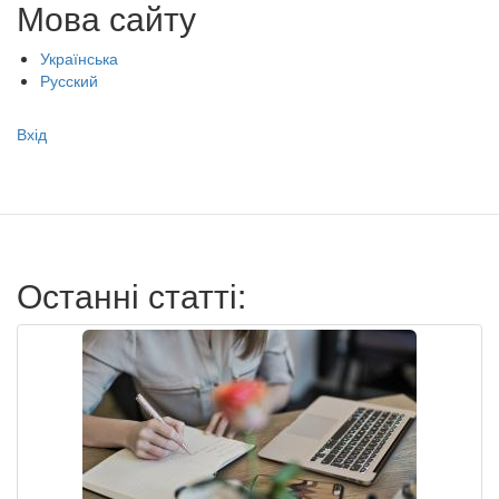
Мова сайту
Українська
Русский
Меню
Вхід
учётной
записи
пользователя
Останні статті: