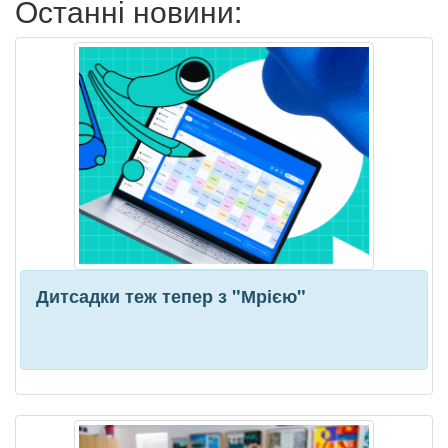
Останні новини:
Дитсадки теж тепер з "Мрією"