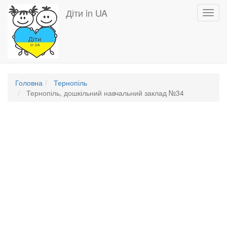
Перейти
Діти in UA
Toggl
до
navig
основного
вмісту
Головна
Тернопіль
Тернопіль, дошкільний навчальний заклад №34