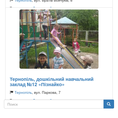
Тернопіль
, вул. Братів Бойчуків, 8
Тип садочку:
Державний
Тернопіль, дошкільний навчальний
заклад №12 «Пізнайко»
Тернопіль
, вул. Паркова, 7
Тип садочку:
Державний
Поиск
Поиск