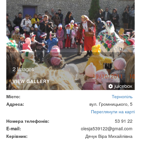
2 Images
VIEW GALLERY
Місто
Тернопіль
Адреса
вул. Громницького, 5
Переглянути на карті
Номера телефонів
53 91 22
E-mail
olesja539122@gmail.com
Керівник
Дячук Віра Михайлівна