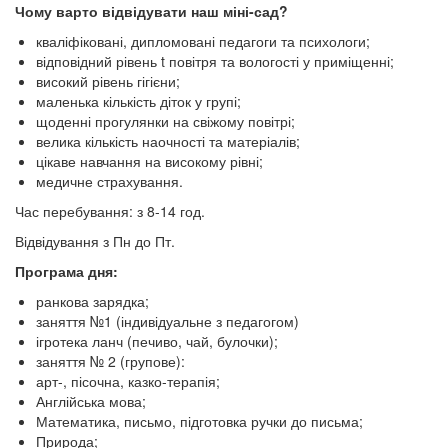
Чому варто відвідувати наш міні-сад?
кваліфіковані, дипломовані педагоги та психологи;
відповідний рівень t повітря та вологості у приміщенні;
високий рівень гігієни;
маленька кількість діток у групі;
щоденні прогулянки на свіжому повітрі;
велика кількість наочності та матеріалів;
цікаве навчання на високому рівні;
медичне страхування.
Час перебування: з 8-14 год.
Відвідування з Пн до Пт.
Програма дня:
​ранкова зарядка;
заняття №1 (індивідуальне з педагогом)
ігротека ланч (печиво, чай, булочки);
заняття № 2 (групове):
арт-, пісочна, казко-терапія;
Англійська мова;
Математика, письмо, підготовка ручки до письма;
Природа;