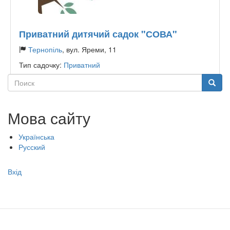
Приватний дитячий садок "СОВА"
Тернопіль
, вул. Яреми, 11
Тип садочку:
Приватний
Поиск
Поиск
Мова сайту
Українська
Русский
Меню
Вхід
учётной
записи
пользователя