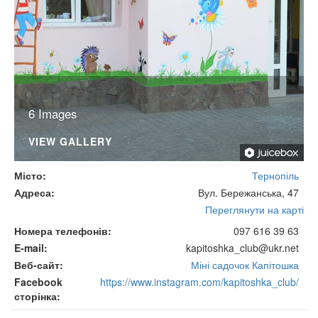
6 Images
VIEW GALLERY
Місто
Тернопіль
Адреса
Вул. Бережанська, 47
Переглянути на карті
Номера телефонів
097 616 39 63
E-mail
kapitoshka_club@ukr.net
Веб-сайт
Міні садочок Капітошка
Facebook
https://www.instagram.com/kapitoshka_club/
сторінка