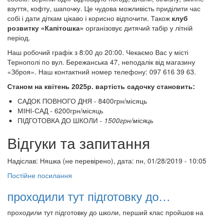
взуття, кофту, шапочку. Це чудова можливість приділити час
собі і дати діткам цікаво і корисно відпочити. Також
клуб
розвитку «Капітошка»
організовує дитячий табір у літній
період.
Наш робочий графік з 8:00 до 20:00. Чекаємо Вас у місті
Тернополі по вул. Бережанська 47, неподалік від магазину
«Зброя». Наш контактний номер телефону: 097 616 39 63.
Станом на квітень 2025р. вартість садочку становить:
САДОК ПОВНОГО ДНЯ - 8400грн/місяць
МІНІ-САД - 6200грн/місяць
ПІДГОТОВКА ДО ШКОЛИ -
1500грн/місяць
Відгуки та запитання
Надіслав:
Няшка (не перевірено)
, дата: пн, 01/28/2019 - 10:05
Постійне посилання
проходили тут підготовку до…
проходили тут підготовку до школи, перший клас пройшов на