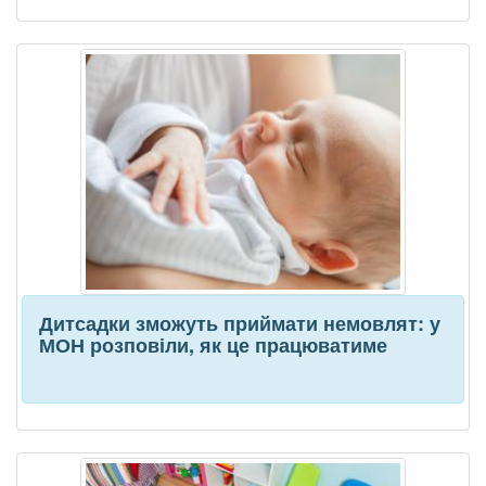
Дитсадки зможуть приймати немовлят: у
МОН розповіли, як це працюватиме