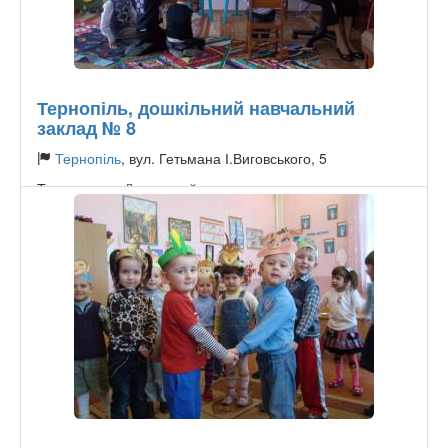
Тернопіль, дошкільний навчальний
заклад № 8
Тернопіль
, вул. Гетьмана І.Виговського, 5
Тип садочку:
Державний