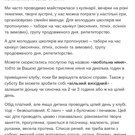
Ми часто проводимо майстеркласи з кулінарії, вечірки на різні
тематики, творчі зустрічі, у нас можна пограти у настільні ігри,
організовуємо сімейні вікенди. Для молодших школярів ми
пропонуємо – табори на час канікул (весняних, літніх, осінніх
та зимових), групу продовженого дня, репетиторство.
А для молодших школярів ми пропонуємо – табори на час
канікул (весняних, літніх, осінніх та зимових), групу
продовженого дня, репетиторство.
Можете скористатись послугою під назвою
«мобільна няня»
,
тобто за Вашою дитиною пригляне няня на декілька годин в
приміщенні клубу, поки Ви вирішуєте власні справи. Також у
суботу Ви можете зробити собі
«вільний вихідний
» -
залишити доньку чи синочка на 2 чи 3 години або ж на цілий
день.
Обід платний, але якщо дитина проводить цілий день у клубі,
тоді – безкоштовний. Є ланч – чай з булочкою і печивом. Цей
час діти проводять цікаво і пізнавально: різноманітні творчі
заняття, прогулянка, граються в пісочниці, малюють, різні
руханки, весела ігротека. Список речей, які треба взяти з
собою: верхній одяг відповідно погоді, штани, білизну, змінне