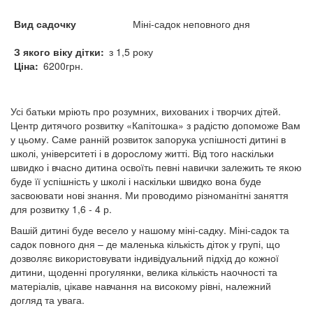
Вид садочку
Міні-садок неповного дня
З якого віку дітки
з 1,5 року
Ціна
6200грн.
Усі батьки мріють про розумних, вихованих і творчих дітей.
Центр дитячого розвитку «Капітошка» з радістю допоможе Вам
у цьому. Саме ранній розвиток запорука успішності дитині в
школі, університеті і в дорослому житті. Від того наскільки
швидко і вчасно дитина освоїть певні навички залежить те якою
буде її успішність у школі і наскільки швидко вона буде
засвоювати нові знання. Ми проводимо різноманітні заняття
для розвитку 1,6 - 4 р.
Вашій дитині буде весело у нашому міні-садку. Міні-садок та
садок повного дня – де маленька кількість діток у групі, що
дозволяє використовувати індивідуальний підхід до кожної
дитини, щоденні прогулянки, велика кількість наочності та
матеріалів, цікаве навчання на високому рівні, належний
догляд та увага.