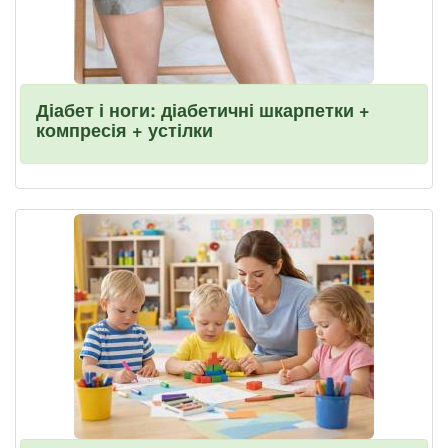
Діабет і ноги: діабетичні шкарпетки +
компресія + устілки