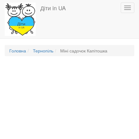
Перейти
Діти in UA
Toggl
до
navig
основного
вмісту
Головна
Тернопіль
Міні садочок Капітошка