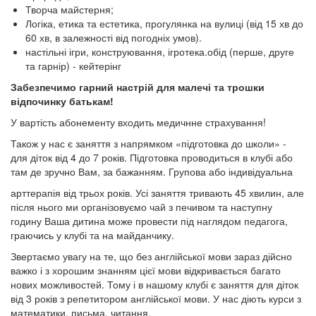
Творча майстерня;
Логіка, етика та естетика, прогулянка на вулиці (від 15 хв до
60 хв, в залежності від погодніх умов).
настільні ігри, конструювання, ігротека.обід (перше, друге
та гарнір) - кейтерінг
Забезпечимо гарний настрій для малечі та трошки
відпочинку батькам!
У вартість абонементу входить медичнне страхування!
Також у нас є заняття з напрямком «підготовка до школи» -
для діток від 4 до 7 років. Підготовка проводиться в клубі або
там де зручно Вам, за бажанням. Групова або індивідуальна
арттерапія від трьох років. Усі заняття тривають 45 хвилин, але
після нього ми організовуємо чай з печивом та наступну
годину Ваша дитина може провести під наглядом педагога,
граючись у клубі та на майданчику.
Звертаємо увагу на те, що без англійської мови зараз дійсно
важко і з хорошим знанням цієї мови відкривається багато
нових можливостей. Тому і в нашому клубі є заняття для діток
від 3 років з репетитором англійської мови. У нас діють курси з
математики, письма, читання.