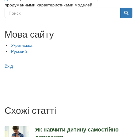
продуманными характеристиками моделей.
Поиск
Поиск
Мова сайту
Українська
Русский
Меню
Вхід
учётной
записи
пользователя
Схожі статті
Як навчити дитину самостійно