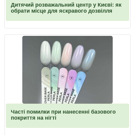
Дитячий розважальний центр у Києві: як
обрати місце для яскравого дозвілля
Часті помилки при нанесенні базового
покриття на нігті