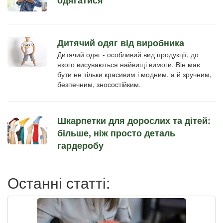
одягатися
Дитячий одяг від виробника
Дитячий одяг - особливий вид продукції, до
якого висуваються найвищі вимоги. Він має
бути не тільки красивим і модним, а й зручним,
безпечним, зносостійким.
Шкарпетки для дорослих та дітей:
більше, ніж просто деталь
гардеробу
Останні статті: