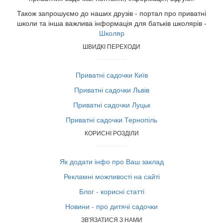
Також запрошуємо до наших друзів - портал про приватні
школи та інша важлива інформація для батьків школярів -
Школяр
ШВИДКІ ПЕРЕХОДИ
Приватні садочки Київ
Приватні садочки Львів
Приватні садочки Луцьк
Приватні садочки Тернопіль
КОРИСНІ РОЗДІЛИ
Як додати інфо про Ваш заклад
Рекламні можливості на сайті
Блог - корисні статті
Новини - про дитячі садочки
ЗВ'ЯЗАТИСЯ З НАМИ