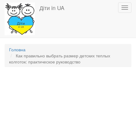
Перейти
Діти in UA
Toggl
до
navig
основного
вмісту
Головна
Как правильно выбрать размер детских теплых
колготок: практическое руководство