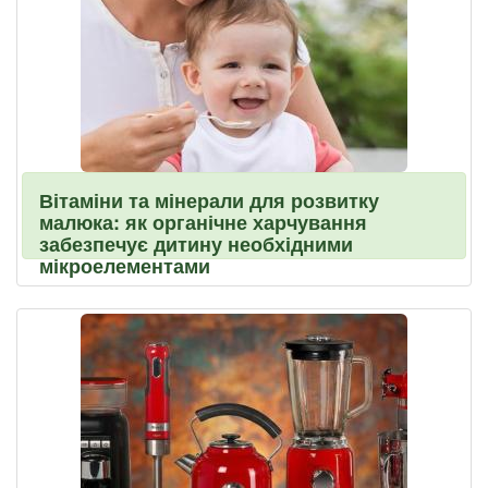
Вітаміни та мінерали для розвитку
малюка: як органічне харчування
забезпечує дитину необхідними
мікроелементами