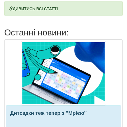
ДИВИТИСЬ ВСІ СТАТТІ
Останні новини:
Дитсадки теж тепер з "Мрією"