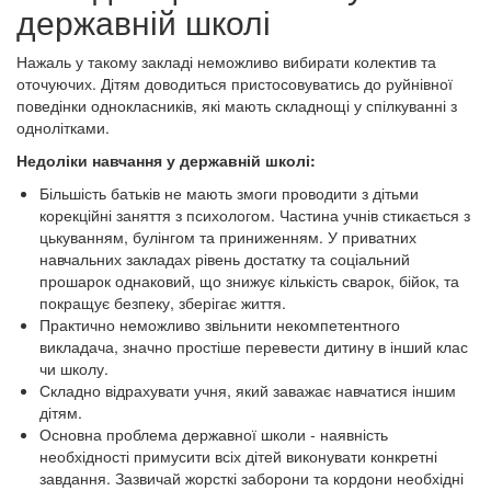
державній школі
Нажаль у такому закладі неможливо вибирати колектив та
оточуючих. Дітям доводиться пристосовуватись до руйнівної
поведінки однокласників, які мають складнощі у спілкуванні з
однолітками.
Недоліки навчання у державній школі:
Більшість батьків не мають змоги проводити з дітьми
корекційні заняття з психологом. Частина учнів стикається з
цькуванням, булінгом та приниженням. У приватних
навчальних закладах рівень достатку та соціальний
прошарок однаковий, що знижує кількість сварок, бійок, та
покращує безпеку, зберігає життя.
Практично неможливо звільнити некомпетентного
викладача, значно простіше перевести дитину в інший клас
чи школу.
Складно відрахувати учня, який заважає навчатися іншим
дітям.
Основна проблема державної школи - наявність
необхідності примусити всіх дітей виконувати конкретні
завдання. Зазвичай жорсткі заборони та кордони необхідні