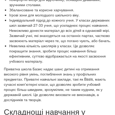
зручними столами.
Збалансоване та корисне харчування.
Ігрові зони для молодшого шкільного віку.
Індивідуальний підхід до кожного учня. У класах державних
шкіл зазвичай 27-33 учня, що ускладнює процес навчання.
Неможливо донести матеріал до всіх дітей в однаковій мірі.
Зазвичай учні, які знаходяться на останніх партах, частково
засвоюють матеріал через те, що погано чують, або бачать.
Невелика кількість школярів у класах. Це дозволяє
покращити знання, зробити процес навчання більш
ефективним, суттєво відображається на якості засвоєння
учбового матеріалу.
Приватна школа Базис надає шанс дитині на отримання
високого рівня умінь, поглиблення знань у профільних
предметах. Приватні навчальні заклади, такі як Basis, мають
сучасні комп'ютерні класи, що дозволяє зробити учбовий
процес більш швидким, зрозумілим, не таким нудним, як у
державній школі. Це дозволяє виховати не виконавців, а
дослідників та творців.
Складнощі навчання у