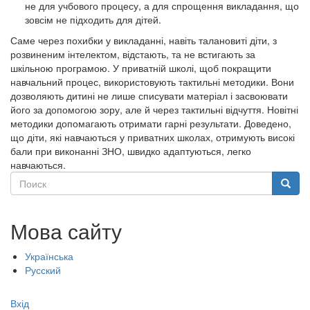
не для учбового процесу, а для спрощення викладання, що
зовсім не підходить для дітей.
Саме через похибки у викладанні, навіть талановиті діти, з
розвиненим інтелектом, відстають, та не встигають за
шкільною програмою. У приватній школі, щоб покращити
навчальний процес, використовують тактильні методики. Вони
дозволяють дитині не лише списувати матеріал і засвоювати
його за допомогою зору, але й через тактильні відчуття. Новітні
методики допомагають отримати гарні результати. Доведено,
що діти, які навчаються у приватних школах, отримують високі
бали при виконанні ЗНО, швидко адаптуються, легко
навчаються.
Поиск
Поиск
Мова сайту
Українська
Русский
Меню
Вхід