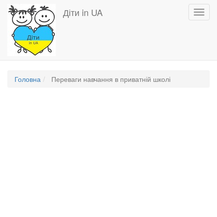
Перейти
Діти in UA
Toggl
до
navig
основного
вмісту
Головна
Переваги навчання в приватній школі