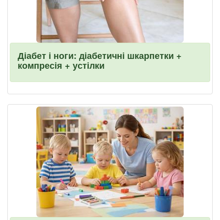
Діабет і ноги: діабетичні шкарпетки +
компресія + устілки