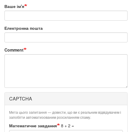
Ваше ім'я
Електронна пошта
Comment
CAPTCHA
Мета цього запитання — довести, що ви є реальним відвідувачем і
запобігти автоматизованим розсиланням спаму.
Математичне завдання
8 + 2 =