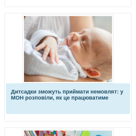
Дитсадки зможуть приймати немовлят: у
МОН розповіли, як це працюватиме