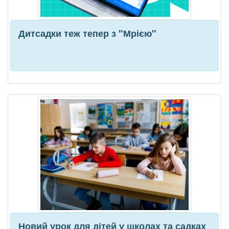
Дитсадки теж тепер з "Мрією"
Новий урок для дітей у школах та садках