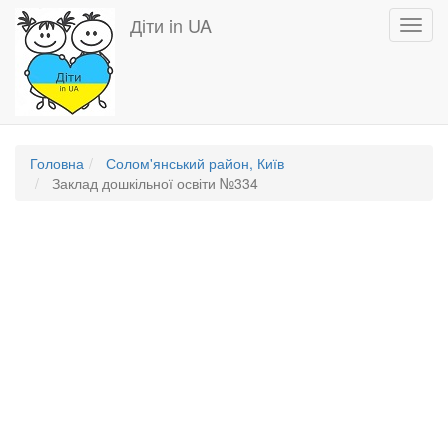
Перейти
Діти in UA
Toggl
до
navig
основного
вмісту
Головна
Солом'янський район, Київ
Заклад дошкільної освіти №334