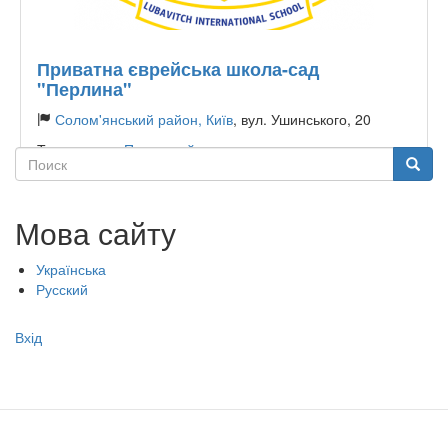
Приватна єврейська школа-сад
"Перлина"
Солом'янський район, Київ
, вул. Ушинського, 20
Тип садочку:
Приватний
Поиск
Поиск
Мова сайту
Українська
Русский
Меню
Вхід
учётной
записи
пользователя