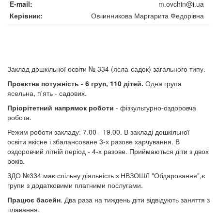
E-mail
m.ovchin@i.ua
Керівник
Овчинникова Маргарита Федорівна
Заклад дошкільної освіти № 334 (ясла-садок) загального типу.
Проектна потужність - 6 груп, 110 дітей.
Одна група
ясельна, п'ять - садових.
Пріорітетний напрямок роботи
- фізкультурно-оздоровча
робота.
Режим роботи закладу: 7.00 - 19.00. В закладі дошкільної
освіти якісне і збалансоване 3-х разове харчування. В
оздоровчий літній період - 4-х разове. Приймаються діти з двох
років.
ЗДО №334 має спільну діяльність з НВЗОШЛ "Обдаровання",є
групи з додатковими платними послугами.
Працює басейн
. Два раза на тиждень діти відвідують заняття з
плавання.