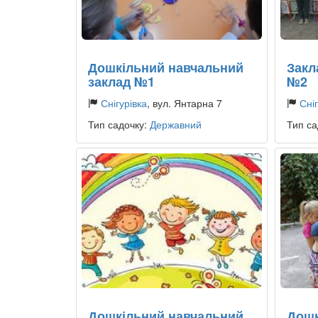
Дошкільний навчальний
Закл
заклад №1
№2
Снігурівка
, вул. Янтарна 7
Сніг
Тип садочку:
Державний
Тип са
Дошкільний навчальний
Дошк