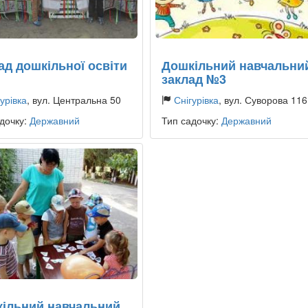
ад дошкільної освіти
Дошкільний навчальни
заклад №3
урівка
, вул. Центральна 50
Снігурівка
, вул. Суворова 116
дочку:
Державний
Тип садочку:
Державний
ільний навчальний