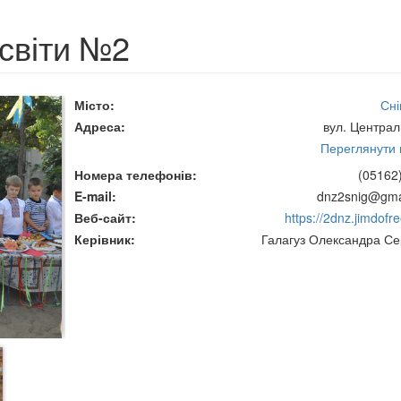
світи №2
Місто
Сні
Адреса
вул. Централ
Переглянути н
Номера телефонів
(05162
E-mail
dnz2snig@gma
Веб-сайт
https://2dnz.jimdofr
Керівник
Галагуз Олександра Сер