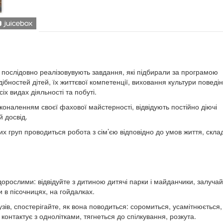
, послідовно реалізовувують завдання, які підбирали за програмою
дібностей дітей, їх життєвої компетенції, виховання культури поведін
іх видах діяльності та побуті.
ленням своєї фахової майстерності, відвідують постійно діючі
 досвід.
руп проводиться робота з сім’єю відповідно до умов життя, складу
 дорослими: відвідуйте з дитиною дитячі парки і майданчики, залуча
и в пісочницях, на гойдалках.
узів, спостерігайте, як вона поводиться: соромиться, усамітнюється,
 контактує з однолітками, тягнеться до спілкування, розкута.