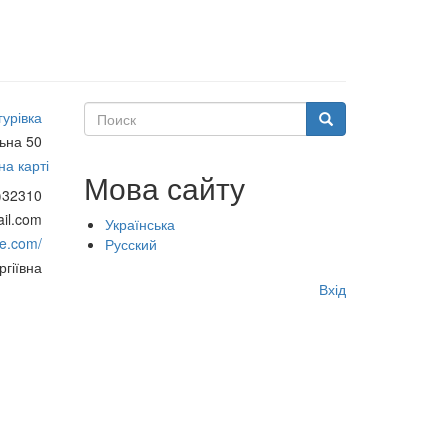
Поиск
гурівка
Поиск
ьна 50
а карті
Мова сайту
)32310
il.com
Українська
ee.com/
Русский
гіївна
Меню
Вхід
учётной
записи
пользователя