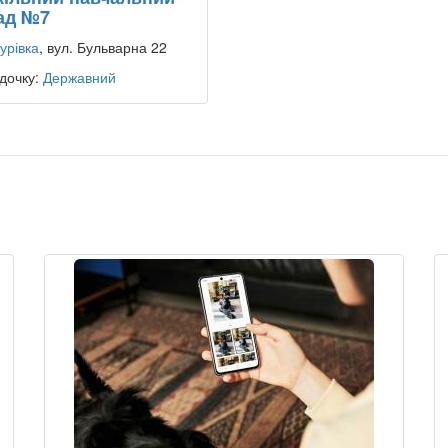
ад №7
урівка
, вул. Бульварна 22
дочку:
Державний