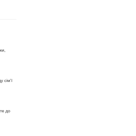
ки,
 сім'ї
йте до