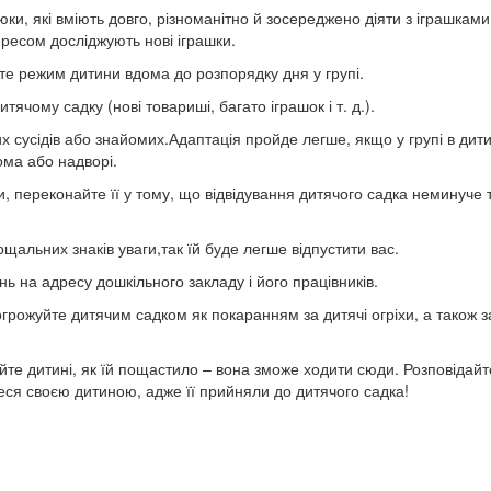
ки, які вміють довго, різноманітно й зосереджено діяти з іграшками
ересом досліджують нові іграшки.
зьте режим дитини вдома до розпорядку дня у групі.
итячому садку (нові товариші, багато іграшок і т. д.).
их сусідів або знайомих.Адаптація пройде легше, якщо у групі в дит
ома або надворі.
и, переконайте її у тому, що відвідування дитячого садка неминуче 
щальних знаків уваги,так їй буде легше відпустити вас.
ь на адресу дошкільного закладу і його працівників.
грожуйте дитячим садком як покаранням за дитячі огріхи, а також з
йте дитині, як їй пощастило – вона зможе ходити сюди. Розповідайт
еся своєю дитиною, адже її прийняли до дитячого садка!