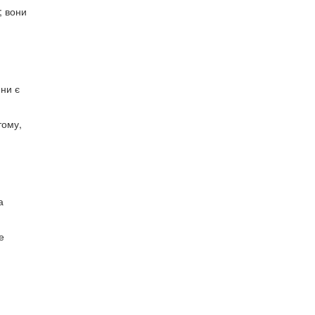
; вони
ини є
тому,
а
е