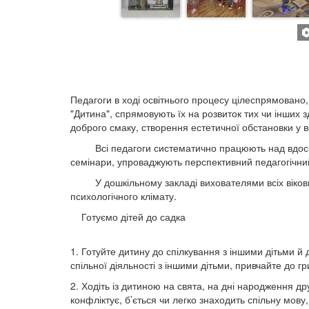
Педагоги в ході освітнього процесу цілеспрямовано
"Дитина", спрямовують їх на розвиток тих чи інших з
доброго смаку, створення естетичної обстановки у вс
Всі педагоги систематично працюють над вдоскона
семінари, упроваджують перспективний педагогічний
У дошкільному закладі вихователями всіх вікових г
психологічного клімату.
Готуємо дітей до садка
1. Готуйте дитину до спілкування з іншими дітьми й
спільної діяльності з іншими дітьми, привчайте до гр
2. Ходіть із дитиною на свята, на дні народження др
конфліктує, б’ється чи легко знаходить спільну мову,