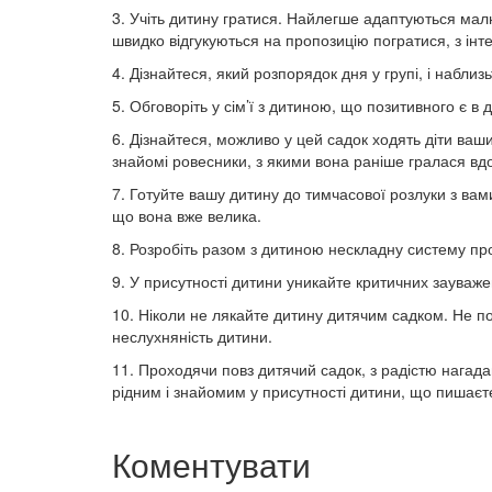
3. Учіть дитину гратися. Найлегше адаптуються малю
швидко відгукуються на пропозицію погратися, з інт
4. Дізнайтеся, який розпорядок дня у групі, і набли
5. Обговоріть у сім’ї з дитиною, що позитивного є в д
6. Дізнайтеся, можливо у цей садок ходять діти ваш
знайомі ровесники, з якими вона раніше гралася вд
7. Готуйте вашу дитину до тимчасової розлуки з вам
що вона вже велика.
8. Розробіть разом з дитиною нескладну систему про
9. У присутності дитини уникайте критичних зауважен
10. Ніколи не лякайте дитину дитячим садком. Не по
неслухняність дитини.
11. Проходячи повз дитячий садок, з радістю нагада
рідним і знайомим у присутності дитини, що пишаєт
Коментувати