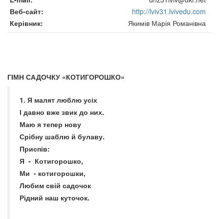
Веб-сайт
http://lviv31.lvivedu.com
Керівник
Якимів Марія Романівна
ГІМН САДОЧКУ «КОТИГОРОШКО»
1. Я малят люблю усіх
І давно вже звик до них.
Маю я тепер нову
Срібну шаблю й булаву.
Приспів:
Я - Котигорошко,
Ми - котигорошки,
Любим свій садочок
Рідний наш куточок.