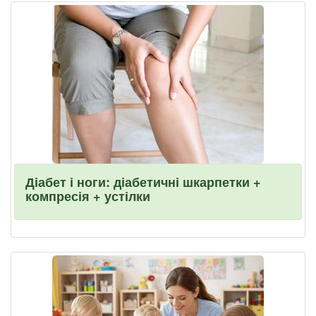
Діабет і ноги: діабетичні шкарпетки +
компресія + устілки