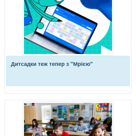
Дитсадки теж тепер з "Мрією"