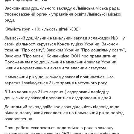
Засновником дошкільного закладу є Львівська міська рада.
Уповноважений орган - управління освіти Львівської міської
ради.
Кількість груп - 10; кількість дітей -302;
Львівський дошкільний навчальний заклад ясла-садок №31 у
своїй діяльності керується Конституцією України, Законом
України "Про освіту", Законом України "Про дошкільну освіту",
Законом "Про мови", Конвенцією ООН про права дитини,
Положенням про дошкільний навчальний заклад України,
іншими нормативними актами та власним статутом.
Навчальний рік у дошкільному закладі починається 1-го
вересня і закінчується 31-го травня наступного року.
З 1-го червня до 31-го серпня ( оздоровчий період) у
дошкільному закладі проводиться оздоровлення дітей.
Дошкільний заклад здійснює свою діяльність відповідно до
річного плану, який складається на навчальний рік та період
оздоровлення.
План роботи схвалюється педагогічною радою закладу,
затверджується завідувачем ДНЗ і погоджується з відділом