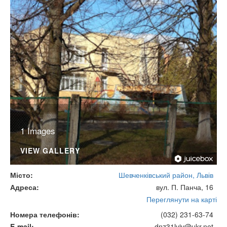
1 Images
VIEW GALLERY
Місто
Шевченківський район, Львів
Адреса
вул. П. Панча, 16
Переглянути на карті
Номера телефонів
(032) 231-63-74
E-mail
dnz31lviv@ukr.net