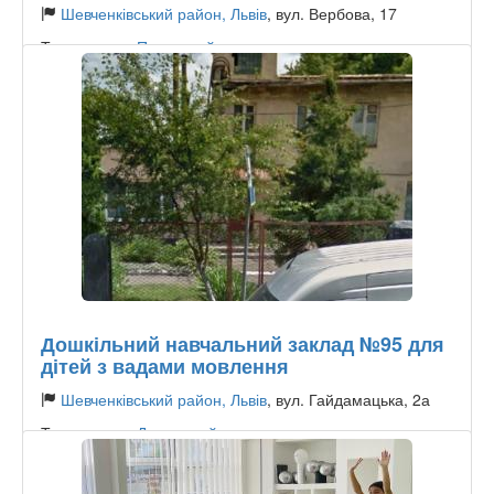
Шевченківський район, Львів
, вул. Вербова, 17
Тип садочку:
Приватний
Дошкільний навчальний заклад №95 для
дітей з вадами мовлення
Шевченківський район, Львів
, вул. Гайдамацька, 2а
Тип садочку:
Державний