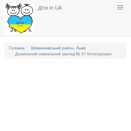
Перейти
Діти in UA
Toggl
до
navig
основного
вмісту
Головна
Шевченківський район, Львів
Дошкільний навчальний заклад № 31 Котигорошко