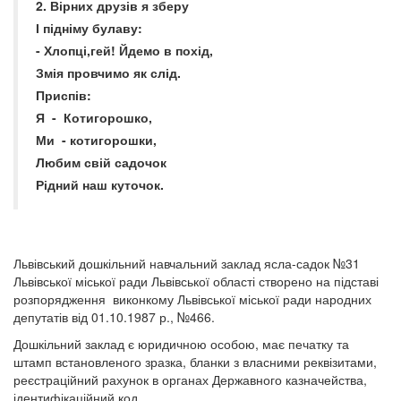
2. Вірних друзів я зберу
І підніму булаву:
- Хлопці,гей! Йдемо в похід,
Змія провчимо як слід.
Приспів:
Я - Котигорошко,
Ми - котигорошки,
Любим свій садочок
Рідний наш куточок.
Львівський дошкільний навчальний заклад ясла-садок №31
Львівської міської ради Львівської області створено на підставі
розпорядження виконкому Львівської міської ради народних
депутатів від 01.10.1987 р., №466.
Дошкільний заклад є юридичною особою, має печатку та
штамп встановленого зразка, бланки з власними реквізитами,
реєстраційний рахунок в органах Державного казначейства,
ідентифікаційний код.