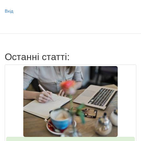
Меню
Вхід
учётной
записи
пользователя
Останні статті: