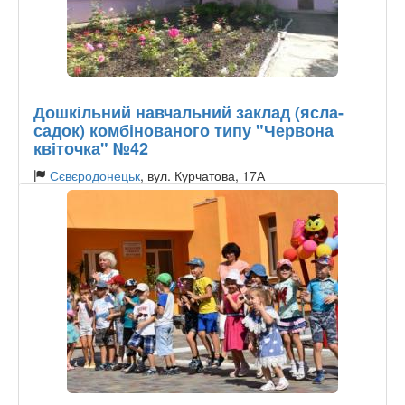
Дошкільний навчальний заклад (ясла-
садок) комбінованого типу "Червона
квіточка" №42
Сєвєродонецьк
, вул. Курчатова, 17А
Тип садочку:
Державний