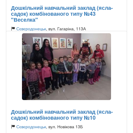
Дошкільний навчальний заклад (ясла-
садок) комбінованого типу №43
"Веселка"
Сєвєродонецьк
, вул. Гагаріна, 113А
Тип садочку:
Державний
Дошкільний навчальний заклад (ясла-
садок) комбінованого типу №10
Сєвєродонецьк
, вул. Новікова 13Б