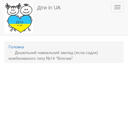
Перейти
Діти in UA
Toggl
до
navig
основного
вмісту
Головна
Дошкільний навчальний заклад (ясла-садок)
комбінованого типу №14 "Білочка"