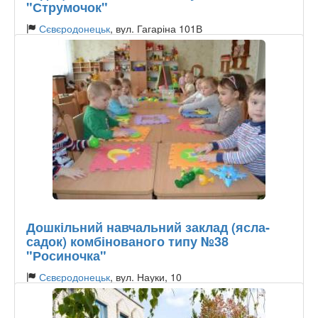
"Струмочок"
Сєвєродонецьк
, вул. Гагаріна 101В
Тип садочку:
Державний
Дошкільний навчальний заклад (ясла-
садок) комбінованого типу №38
"Росиночка"
Сєвєродонецьк
, вул. Науки, 10
Тип садочку:
Державний