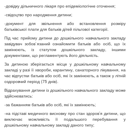
-довідку дільничного лікаря про епідеміологічне оточення;
-свідоцтво про народження дитини;
-документ для звільнення або встановлення розміру
батьківської плати для батьків дітей пільгової категорії.
Під час прийому дитини до дошкільного навчального закладу
завідувач зобов`язаний ознайомити батьків або осіб, що їх
замінюють, із статутом дошкільного закладу, іншими
документами, що регламентують його діяльність.
За дитиною зберігається місце у дошкільному навчальному
закладі у разі її хвороби, карантину, санаторного лікування, на
час відпустки батьків або осіб, які їх замінюють, а також у літній
оздоровчий період (75 днів).
Відрахування дитини із дошкільного навчального закладу може
здійснюватись:
-за бажанням батьків або осіб, які їх замінюють;
-на підставі медичного висновку про стан здоров’я дитини, що
виключає можливість її подальшого перебування у
дошкільному навчальному закладі даного типу;