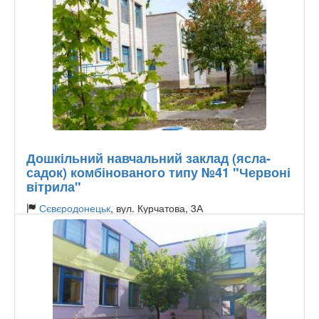
Дошкільний навчальний заклад (ясла-
садок) комбінованого типу №41 "Червоні
вітрила"
Сєвєродонецьк
, вул. Курчатова, 3А
Тип садочку:
Державний