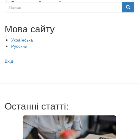
Тип садочку:
Державний
Поиск
Поиск
Мова сайту
Українська
Русский
Меню
Вхід
учётной
записи
пользователя
Останні статті: