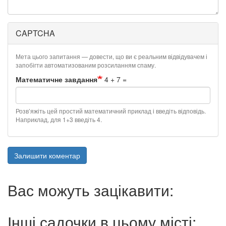
CAPTCHA
Мета цього запитання — довести, що ви є реальним відвідувачем і
запобігти автоматизованим розсиланням спаму.
Математичне завдання
4 + 7 =
Розв’яжіть цей простий математичний приклад і введіть відповідь.
Наприклад, для 1+3 введіть 4.
Залишити коментар
Вас можуть зацікавити:
Інші садочки в цьому місті: