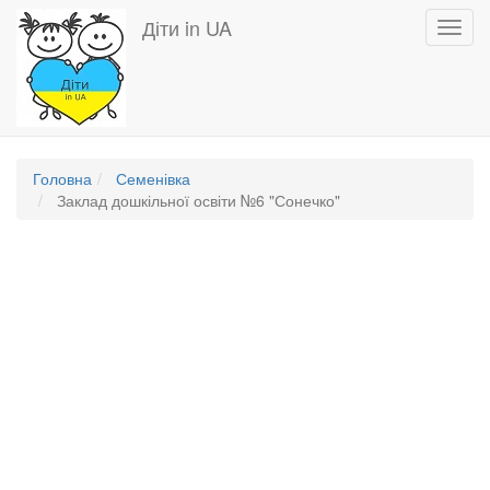
Перейти
Діти in UA
Toggl
до
navig
основного
вмісту
Головна
Семенівка
Заклад дошкільної освіти №6 "Сонечко"