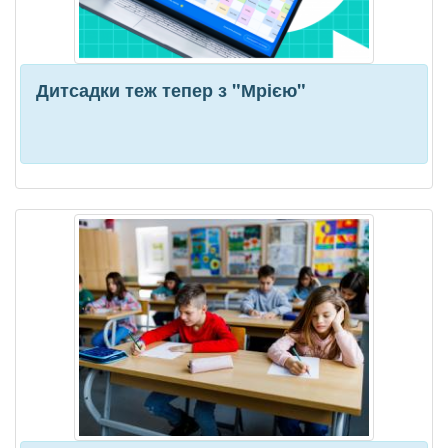
Дитсадки теж тепер з "Мрією"