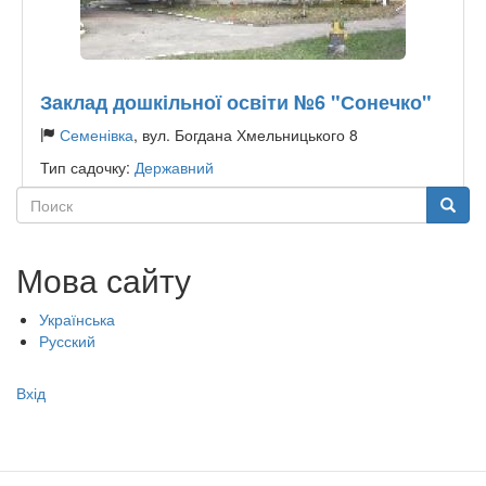
Заклад дошкільної освіти №6 "Сонечко"
Семенівка
, вул. Богдана Хмельницького 8
Тип садочку:
Державний
Поиск
Поиск
Мова сайту
Українська
Русский
Меню
Вхід
учётной
записи