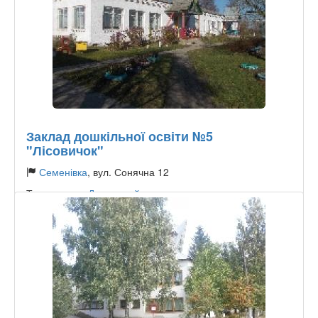
Заклад дошкільної освіти №5
"Лісовичок"
Семенівка
, вул. Сонячна 12
Тип садочку:
Державний