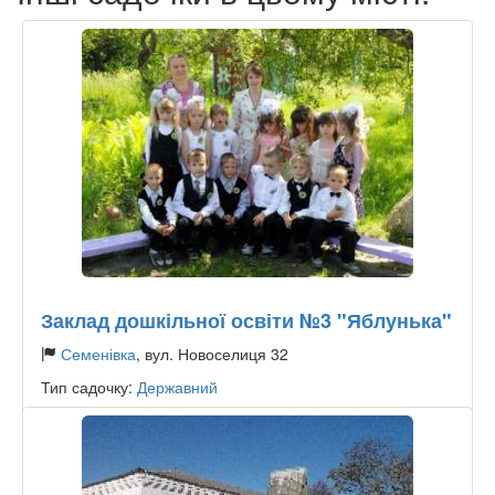
Заклад дошкільної освіти №3 "Яблунька"
Семенівка
, вул. Новоселиця 32
Тип садочку:
Державний