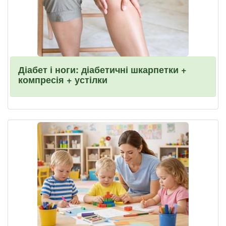
Діабет і ноги: діабетичні шкарпетки +
компресія + устілки